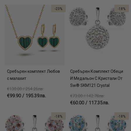
-23%
-18%
Сребърен комплект Любов
Сребърен Комплект Обеци
с малахит
И Медальон С Кристали От
Sw® SKM121 Crystal
€130.00 / 254.26лв.
€99.90 / 195.39лв.
€73.00 / 142.78лв.
€60.00 / 117.35лв.
-18%
-18%