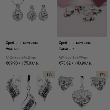
Сребърен комплект
Сребърен комплект
Нежност
Папагали
€125.90 / 246.24лв.
€81.80 / 159.99лв.
€89.90 / 175.83лв.
€73.62 / 143.99лв.
-30%
-17%