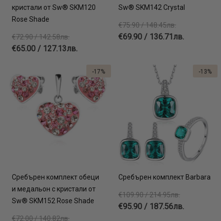
кристали от Sw® SKM120
Sw® SKM142 Crystal
Rose Shade
€75.90 / 148.45лв.
€69.90 / 136.71лв.
€72.90 / 142.58лв.
€65.00 / 127.13лв.
-17%
-13%
Сребърен комплект обеци
Сребърен комплект Barbara
и медальон с кристали от
€109.90 / 214.95лв.
Sw® SKM152 Rose Shade
€95.90 / 187.56лв.
€72.00 / 140.82лв.