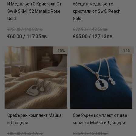
И Медальон С Кристали От
обеци и медальон с
Sw® SKM152 Metallic Rose
кристали от Sw® Peach
Gold
Gold
€72.00 / 140.82лв.
€72.90 / 142.58лв.
€60.00 / 117.35лв.
€65.00 / 127.13лв.
-15%
-12%
Сребърен комплект Майка
Сребърен комплект от две
и Дъщеря
колиета Майка и Дъщеря
€80.00 / 156.47лв.
€85.90 / 168.01лв.