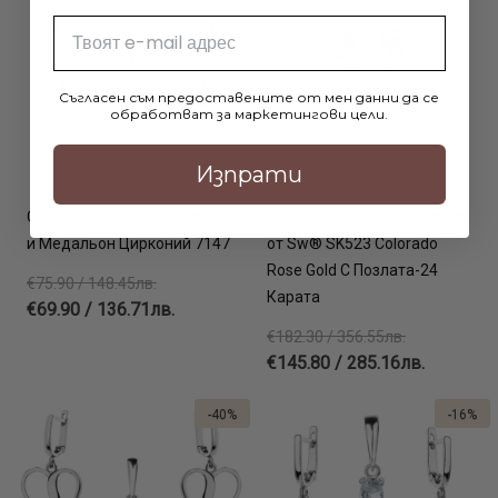
Email
Съгласен съм предоставените от мен данни да се
обработват за маркетингови цели.
Изпрати
Сребърен Комплект Обеци
Сребърно колие с кристали
и Медальон Цирконий 7147
от Sw® SK523 Colorado
Rose Gold С Позлата-24
€75.90 / 148.45лв.
Карата
€69.90 / 136.71лв.
€182.30 / 356.55лв.
€145.80 / 285.16лв.
-40%
-16%