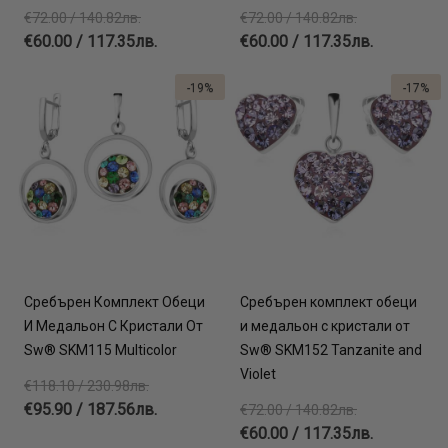
€72.00 / 140.82лв.
€72.00 / 140.82лв.
€60.00 / 117.35лв.
€60.00 / 117.35лв.
-19%
-17%
Сребърен Комплект Обеци
Сребърен комплект обеци
И Медальон С Кристали От
и медальон с кристали от
Sw® SKM115 Multicolor
Sw® SKM152 Tanzanite and
Violet
€118.10 / 230.98лв.
€95.90 / 187.56лв.
€72.00 / 140.82лв.
€60.00 / 117.35лв.