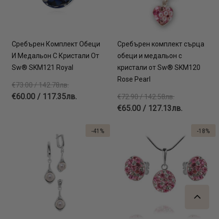
Сребърен Комплект Обеци
Сребърен комплект сърца
И Медальон С Кристали От
обеци и медальон с
Sw® SKM121 Royal
кристали от Sw® SKM120
Rose Pearl
€73.00 / 142.78лв.
€60.00 / 117.35лв.
€72.90 / 142.58лв.
€65.00 / 127.13лв.
-41%
-18%