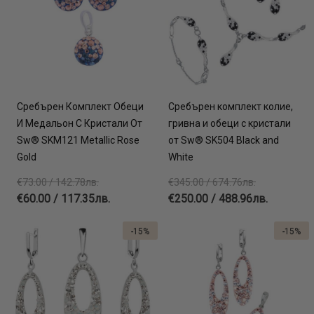
Сребърен Комплект Обеци
Сребърен комплект колие,
И Медальон С Кристали От
гривна и обеци с кристали
Sw® SKM121 Metallic Rose
от Sw® SK504 Black and
Gold
White
€73.00 / 142.78лв.
€345.00 / 674.76лв.
€60.00 / 117.35лв.
€250.00 / 488.96лв.
-15%
-15%