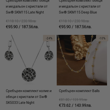
Сребърен комплект обеци
Сребърен комплект обеци
и медальон с кристали от
и медальон с кристали от
Sw® SKM115 Late Night
Sw® SKM115 Deep Blue
€118.10 / 230.98лв.
€118.10 / 230.98лв.
€95.90 / 187.56лв.
€95.90 / 187.56лв.
-24%
-10%
Сребърен комплект колие и
Сребърен комплект Balls
обеци с кристали от Sw®
€81.80 / 159.99лв.
SK5033 Late Night
€73.62 / 143.99лв.