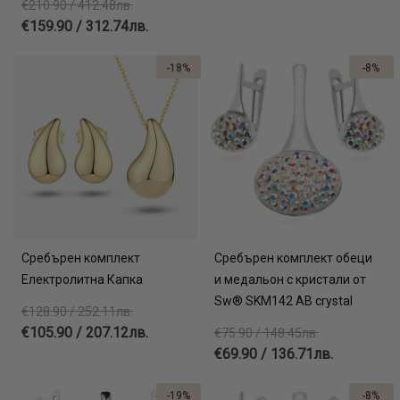
€210.90 / 412.48лв.
€159.90 / 312.74лв.
-18%
-8%
Сребърен комплект
Сребърен комплект обеци
Електролитна Капка
и медальон с кристали от
Sw® SKM142 AB crystal
€128.90 / 252.11лв.
€105.90 / 207.12лв.
€75.90 / 148.45лв.
€69.90 / 136.71лв.
-19%
-8%