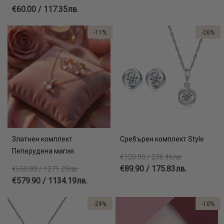
€60.00 / 117.35лв.
-11%
-26%
Златнен комплект
Сребърен комплект Style
Пеперудена магия
€120.90 / 236.46лв.
€89.90 / 175.83лв.
€650.00 / 1271.29лв.
€579.90 / 1134.19лв.
-29%
-10%