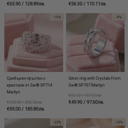
€65.90 / 128.89лв.
€56.30 / 110.11лв.
-10%
-9%
Сребърен пръстен с
Silver ring with Crystals From
кристали от Sw® SP714
Sw® SP707 Marilyn
Marilyn
€55.00 / 107.57лв.
€49.90 / 97.60лв.
€105.00 / 205.36лв.
€95.00 / 185.80лв.
-23%
-10%