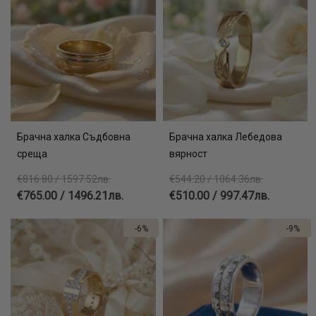
Брачна халка Съдбовна
Брачна халка Лебедова
среща
вярност
€816.80 / 1597.52лв.
€544.20 / 1064.36лв.
€765.00 / 1496.21лв.
€510.00 / 997.47лв.
-6%
-9%