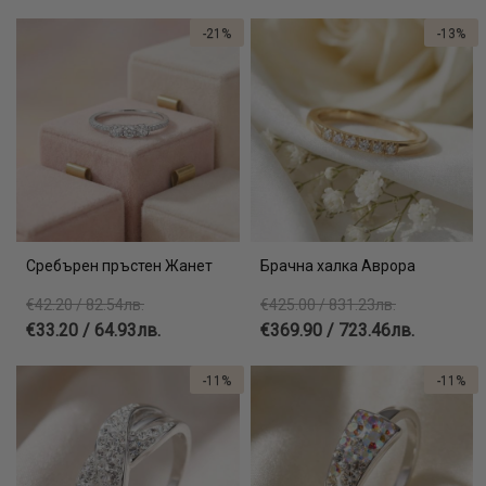
-21%
-13%
Сребърен пръстен Жанет
Брачна халка Аврора
€42.20 / 82.54лв.
€425.00 / 831.23лв.
€33.20 / 64.93лв.
€369.90 / 723.46лв.
-11%
-11%