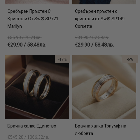
Сребърен Пръстен С
Сребърен пръстен с
Кристали От Sw® SP721
кристали от Sw® SP149
Marilyn
Corsette
€35.90 / 70.21лв.
€31.90 / 62.39лв.
€29.90 / 58.48лв.
€29.90 / 58.48лв.
-17%
-6%
Брачна халка Единство
Брачна халка Триумф на
любовта
€545.20 / 1066.32лв.