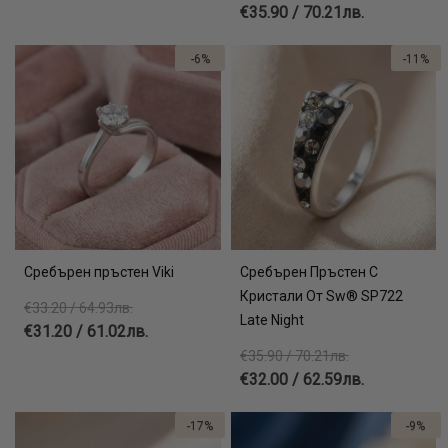
€35.90 / 70.21лв.
-6%
-11%
Сребърен пръстен Viki
Сребърен Пръстен С
Кристали От Sw® SP722
€33.20 / 64.93лв.
Late Night
€31.20 / 61.02лв.
€35.90 / 70.21лв.
€32.00 / 62.59лв.
-17%
-9%