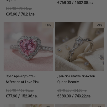
€768.00 / 1502.08лв.
€39.90 / 78.04лв.
€35.90 / 70.21лв.
-10%
--3%
Сребърен пръстен
Дамски златен пръстен
Affection of Love Pink
Queen Beatrix
€86.90 / 169.96лв.
€370.20 / 724.05лв.
€77.90 / 152.36лв.
€380.00 / 743.22лв.