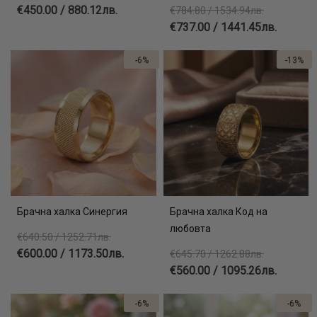
€450.00 / 880.12лв.
€784.80 / 1534.94лв.
€737.00 / 1441.45лв.
-6%
-13%
Брачна халка Синергия
Брачна халка Код на
любовта
€640.50 / 1252.71лв.
€600.00 / 1173.50лв.
€645.70 / 1262.88лв.
€560.00 / 1095.26лв.
-6%
-6%