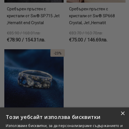
Сребърен пръстен с
Сребърен пръстен с
кристали от Sw® SP715 Jet
кристали от Sw® SP668
,Hematit end Crystal
Crystal, Jet ,Hematit
€85.90 / 168.01лв.
€83.70 / 163.70лв.
€78.90 / 154.31лв.
€75.00 / 146.69лв.
-23%
×
Сребърен пръстен с
Този уебсайт използва бисквитки
кристали от Sw® SP699
Използваме бисквитки, за да персонализираме съдържанието и
Royal