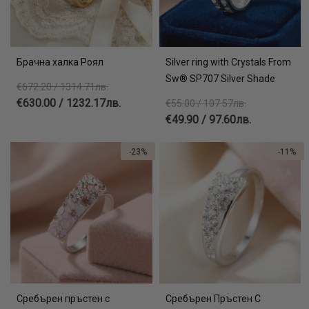
Брачна халка Роял
Silver ring with Crystals From
Sw® SP707 Silver Shade
€672.20 / 1314.71лв.
€630.00 / 1232.17лв.
€55.00 / 107.57лв.
€49.90 / 97.60лв.
-23%
-11%
Сребърен пръстен с
Сребърен Пръстен С