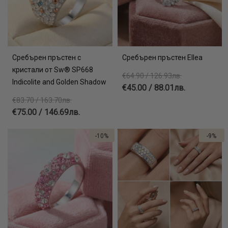
Сребърен пръстен с
Сребърен пръстен Ellea
кристали от Sw® SP668
€64.90 / 126.93лв.
Indicolite and Golden Shadow
€45.00 / 88.01лв.
€83.70 / 163.70лв.
€75.00 / 146.69лв.
-10%
-9%