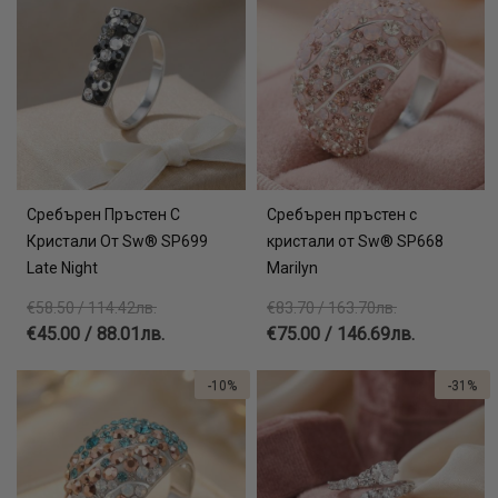
Сребърен Пръстен С
Сребърен пръстен с
Кристали От Sw® SP699
кристали от Sw® SP668
Late Night
Marilyn
€58.50 / 114.42лв.
€83.70 / 163.70лв.
€45.00 / 88.01лв.
€75.00 / 146.69лв.
-10%
-31%