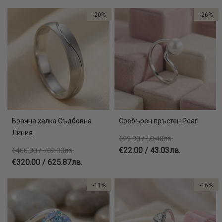
-20%
-26%
Брачна халка Съдбовна
Сребърен пръстен Pearl
Линия
€29.90 / 58.48лв.
€22.00 / 43.03лв.
€400.00 / 782.33лв.
€320.00 / 625.87лв.
-11%
-16%