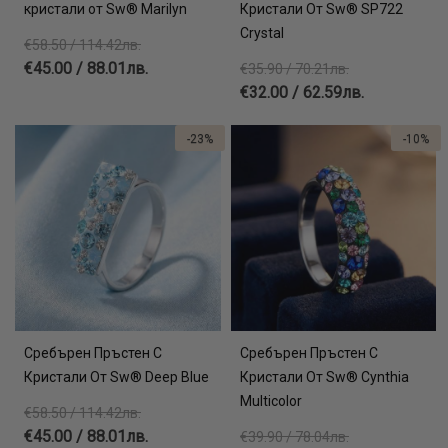
кристали от Sw® Mаrilyn
Кристали От Sw® SP722
Crystal
€58.50 / 114.42лв.
€45.00 / 88.01лв.
€35.90 / 70.21лв.
€32.00 / 62.59лв.
-23%
-10%
Сребърен Пръстен С
Сребърен Пръстен С
Кристали От Sw® Deep Blue
Кристали От Sw® Cynthia
Multicolor
€58.50 / 114.42лв.
€45.00 / 88.01лв.
€39.90 / 78.04лв.