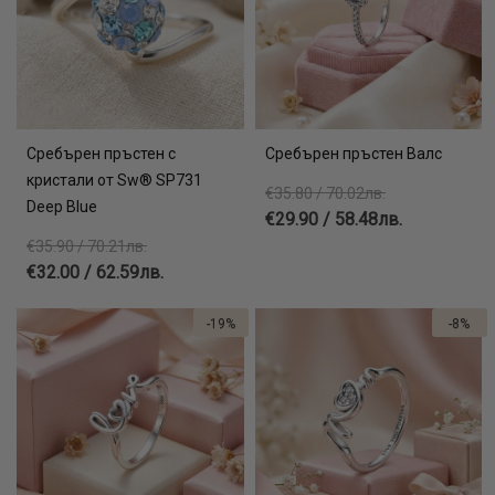
Сребърен пръстен с
Сребърен пръстен Валс
кристали от Sw® SP731
€35.80 / 70.02лв.
Deep Blue
€29.90 / 58.48лв.
€35.90 / 70.21лв.
€32.00 / 62.59лв.
-19%
-8%