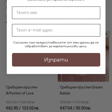
Сребърен пръстен Love me
Сребърен пръстен Love me
Sweet
Tender
Име
€76.70 / 150.01лв.
€76.70 / 150.01лв.
€69.10 / 135.15лв.
€69.10 / 135.15лв.
Email
-24%
-20%
Съгласен съм предоставените от мен данни да се
обработват за маркетингови цели.
Изпрати
Сребърен пръстен
Сребърен пръстен Dream
Affection of Love
Barbie
€82.30 / 160.96лв.
€58.80 / 115.00лв.
€62.90 / 123.02лв.
€47.04 / 92.00лв.