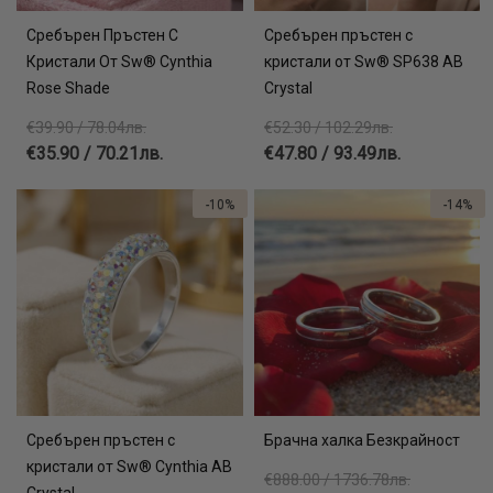
Сребърен Пръстен С
Сребърен пръстен с
Кристали От Sw® Cynthia
кристали от Sw® SP638 AB
Rose Shade
Crystal
€39.90 / 78.04лв.
€52.30 / 102.29лв.
€35.90 / 70.21лв.
€47.80 / 93.49лв.
-10%
-14%
Сребърен пръстен с
Брачна халка Безкрайност
кристали от Sw® Cynthia AB
€888.00 / 1736.78лв.
Crystal