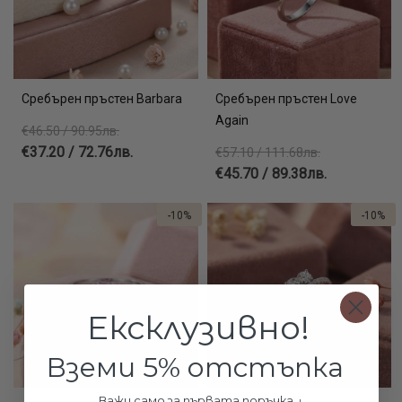
Сребърен пръстен Barbara
Сребърен пръстен Love
Again
€46.50 / 90.95лв.
€37.20 / 72.76лв.
€57.10 / 111.68лв.
€45.70 / 89.38лв.
-10%
-10%
Ексклузивно!
Вземи 5% отстъпка
Важи само за първата поръчка ↓