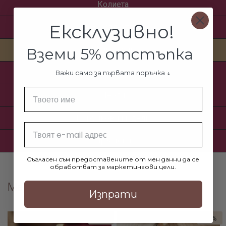
Колиета
Ексклузивно!
Комплекти
Вземи 5% отстъпка
Медальони
Обеци
Важи само за първата поръчка ↓
Име
Перли
Поръчкови модели
Email
Пръстени
Съгласен съм предоставените от мен данни да се
обработват за маркетингови цели.
Медальони
Изпрати
-16%
-17%