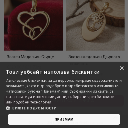
Златен Медальон Сърце
Златен медальон Дървото
на живота
×
€323.00 / 631.73лв.
Този уебсайт използва бисквитки
€270.00 / 528.07лв.
€240.90 / 471.16лв.
€199.90 / 390.97лв.
Използваме бисквитки, за да персонализираме съдържанието и
рекламите, както и да подобрим потребителското изживяване.
Натискайки бутона "Приемам" или сърфирайки из сайта, се
съгласявате да използваме данни, събирани чрез бисквитки
ВИЖ ВСИЧКИ ОТ КАТЕГОРИЯТА
или подобни технологии.
ВИЖТЕ ПОДРОБНОСТИ
ПРИЕМАМ
© Copyright 2018. Разработка от
WebDreams.bg