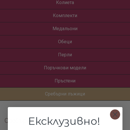
Колиета
Комплекти
Медальони
Обеци
Перли
Поръчкови модели
Пръстени
Сребърни лъжици
Ексклузивно!
Сребърни лъжици