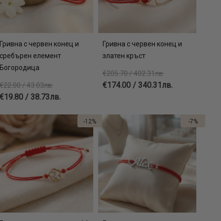
Гривна с червен конец и
Гривна с червен конец и
сребърен елемент
златен кръст
Богородица
€205.70 / 402.31лв.
€174.00 / 340.31лв.
€22.00 / 43.03лв.
€19.80 / 38.73лв.
-12%
-7%