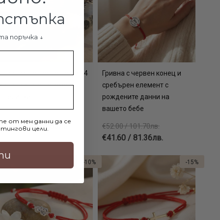
отстъпка
та поръчка ↓
Гривна с червен конец и 14
Гривна с червен конец и
карата златен елемент
сребърен елемент с
пчеличка
рождените данни на
вашето бебе
€190.00 / 371.61лв.
е от мен данни да се
€179.90 / 351.85лв.
€52.00 / 101.70лв.
тингови цели.
€41.60 / 81.36лв.
ти
-10%
-15%