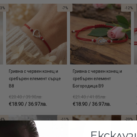
13%
-7%
-12%
Гривна с червен конец и
Гривна с червен конец и
сребърен елемент сърце
сребърен елемент
В8
Богородица В9
€20.40 / 39.90лв.
€21.40 / 41.85лв.
€18.90 / 36.97лв.
€18.90 / 36.97лв.
14%
-11%
-20%
Ексклуз