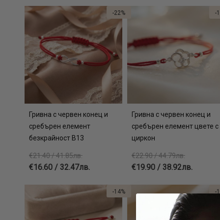
-22%
-
Гривна с червен конец и
Гривна с червен конец и
сребърен елемент
сребърен елемент цвете с
безкрайност В13
циркон
€21.40 / 41.85лв.
€22.90 / 44.79лв.
€16.60 / 32.47лв.
€19.90 / 38.92лв.
-14%
-