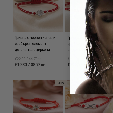
Гривна с червен конец и
Гривна с червен конец и
сребърен елемент
сребърен елемент
детелинка с циркони
ангелче с циркони
€22.90 / 44.79лв.
€22.90 / 44.79лв.
€19.80 / 38.73лв.
€19.80 / 38.73лв.
-13%
-