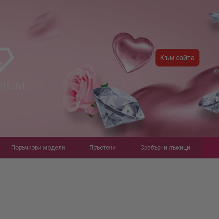
Към сайта
Поръчкови модели
Пръстени
Сребърни лъжици