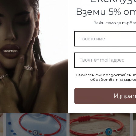
Вземи 5% 
Важи само за първа
Име
Гривна с червен конец и 14
Гривна с червен конец и
карата златни топчета с
златно име по избор
Email
тюркоаз
€260.90 / 510.28лв.
€208.00 / 406.81лв.
€46.00 / 89.97лв.
Съгласен съм предоставенит
€40.90 / 79.99лв.
обработват за марке
Изпра
10%
-7%
-11%