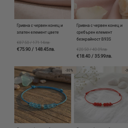
Гривна с червен конец и
Гривна с червен конец и
златен елемент цвете
сребърен елемент
безкрайност В93S
€87.50 / 171.14лв.
€75.90 / 148.45лв.
€20.50 / 40.09лв.
€18.40 / 35.99лв.
-30%
-