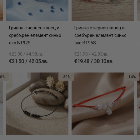
Гривна с червен конец и
Гривна с червен конец и
сребърен елемент синьо
сребърен елемент синьо
око BT92S
око BT95S
€23.00 / 44.98лв.
€21.90 / 42.83лв.
€21.50 / 42.05лв.
€19.48 / 38.10лв.
30%
-30%
-14%