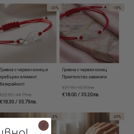
-20%
-18%
Гривна с червен конец и
Гривна с червен конец
сребърен елемент
Приятелство завинаги
безкрайност
€21.90 / 42.83лв.
€18.00 / 35.20лв.
€22.90 / 44.79лв.
€18.30 / 35.79лв.
-5%
-20%
ивно!