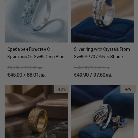
Сребърен Пръстен С
Silver ring with Crystals From
Кристали От Sw® Deep Blue
Sw® SP707 Silver Shade
€58.50 / 114.42лв.
€55.00 / 107.57лв.
€45.00 / 88.01лв.
€49.90 / 97.60лв.
-13%
-6%