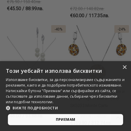
€76.90 / 150.40лв.
€45.50 / 88.99лв.
€72.00 / 140.82лв.
€60.00 / 117.35лв.
-40%
-24%
×
Този уебсайт използва бисквитки
Използваме бисквитки, за да персонализираме съдържанието и
рекламите, както и да подобрим потребителското изживяване.
Натискайки бутона "Приемам" или сърфирайки из сайта, се
Сребърен комплект колие и
Сребърен комплект колие и
съгласявате да използваме данни, събирани чрез бисквитки
обеци с перли SK519
обеци с кристали от Sw®
или подобни технологии.
SK5033 Monte Carlo
ВИЖТЕ ПОДРОБНОСТИ
€79.90 / 156.27лв.
€48.00 / 93.88лв.
€210.90 / 412.48лв.
ПРИЕМАМ
€159.90 / 312.74лв.