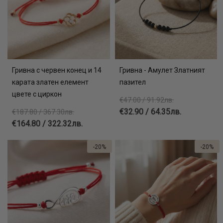
Гривна с червен конец и 14
Гривна - Амулет Златният
карата златен елемент
пазител
цвете с циркон
€47.00 / 91.92лв.
€32.90 / 64.35лв.
€187.80 / 367.30лв.
€164.80 / 322.32лв.
-20%
-20%