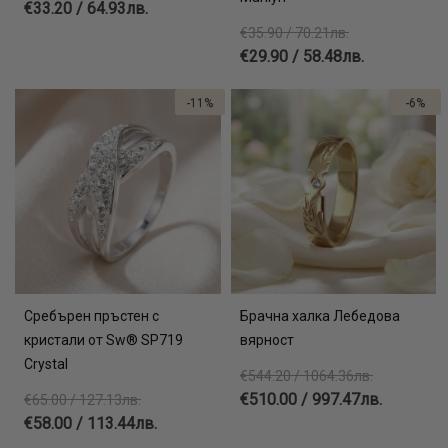
€33.20 / 64.93лв.
€35.90 / 70.21лв.
€29.90 / 58.48лв.
-11%
-6%
Сребърен пръстен с
Брачна халка Лебедова
кристали от Sw® SP719
вярност
Crystal
€544.20 / 1064.36лв.
€510.00 / 997.47лв.
€65.00 / 127.13лв.
€58.00 / 113.44лв.