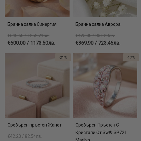
Брачна халка Синергия
Брачна халка Аврора
€640.50 / 1252.71лв.
€425.00 / 831.23лв.
€600.00 / 1173.50лв.
€369.90 / 723.46лв.
-21%
-17%
Сребърен пръстен Жанет
Сребърен Пръстен С
Кристали От Sw® SP721
€42.20 / 82.54лв.
Marilyn