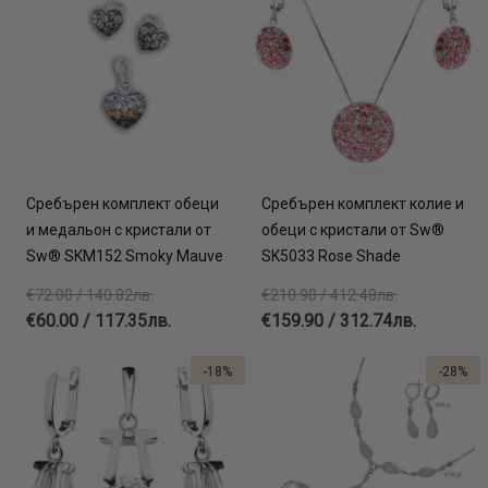
Сребърен комплект обеци
Сребърен комплект колие и
и медальон с кристали от
обеци с кристали от Sw®
Sw® SKM152 Smoky Mauve
SK5033 Rose Shade
€72.00 / 140.82лв.
€210.90 / 412.48лв.
€60.00 / 117.35лв.
€159.90 / 312.74лв.
-18%
-28%