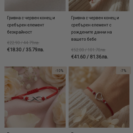
Гривна с червен конец и
Гривна с червен конец и
сребърен елемент
сребърен елемент с
безкрайност
рождените данни на
вашето бебе
€22.90 / 44.79лв.
€18.30 / 35.79лв.
€52.00 / 101.70лв.
€41.60 / 81.36лв.
-10%
-7%