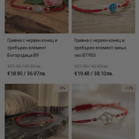
Гривна с червен конец и
Гривна с червен конец и
сребърен елемент
сребърен елемент синьо
Богородица В9
око BT95S
€21.40 / 41.85лв.
€21.90 / 42.83лв.
€18.90 / 36.97лв.
€19.48 / 38.10лв.
-5%
-13%