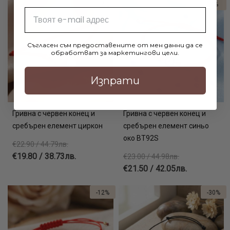
-14%
-7%
Email
Съгласен съм предоставените от мен данни да се
обработват за маркетингови цели.
Изпрати
Гривна с червен конец и
Гривна с червен конец и
сребърен елемент циркон
сребърен елемент синьо
око BT92S
€22.90 / 44.79лв.
€19.80 / 38.73лв.
€23.00 / 44.98лв.
€21.50 / 42.05лв.
-12%
-30%