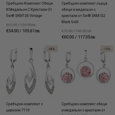
Сребърен Комплект Обеци
Сребърен комплект сърца
И Медальон С Кристали От
обеци и медальон с
Sw® SKM136 Vintage
кристали от Sw® SKM152
Black Gold
€63.90 / 124.98лв.
€54.00 / 105.61лв.
€72.00 / 140.82лв.
€60.00 / 117.35лв.
-38%
-19%
Сребърен комплект с
Сребърен комплект обеци
циркони 7110
и медальон с кристали от