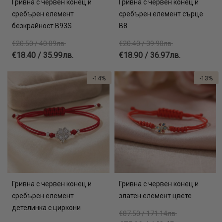
Гривна с червен конец и
Гривна с червен конец и
сребърен елемент
сребърен елемент сърце
безкрайност В93S
В8
€20.50 / 40.09лв.
€20.40 / 39.90лв.
€18.40 / 35.99лв.
€18.90 / 36.97лв.
-14%
-13%
Гривна с червен конец и
Гривна с червен конец и
сребърен елемент
златен елемент цвете
детелинка с циркони
€87.50 / 171.14лв.