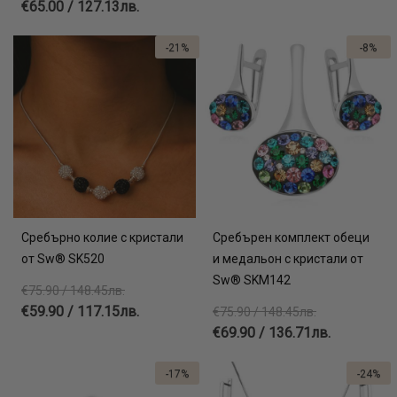
€65.00 / 127.13лв.
-21%
-8%
Сребърно колие с кристали
Сребърен комплект обеци
от Sw® SK520
и медальон с кристали от
Sw® SKM142
€75.90 / 148.45лв.
€59.90 / 117.15лв.
€75.90 / 148.45лв.
€69.90 / 136.71лв.
-17%
-24%