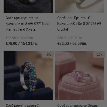
Сребърен пръстен с
Сребърен Пръстен С
кристали от Sw® SP715 Jet
Кристали От Sw® SP722 AB
,Hematit end Crystal
Crystal
€85.90 / 168.01лв.
€35.90 / 70.21лв.
€78.90 / 154.31лв.
€32.00 / 62.59лв.
-10%
-20%
Сребърен Пръстен С
Сребърен пръстен Dream