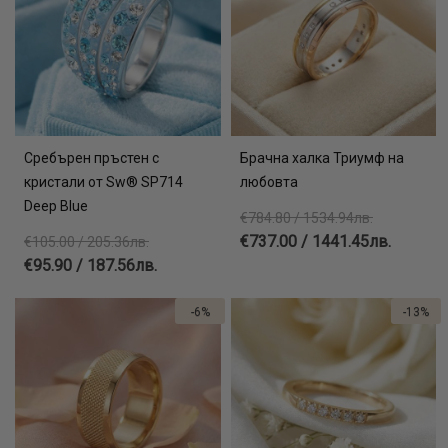
Сребърен пръстен с
Брачна халка Триумф на
кристали от Sw® SP714
любовта
Deep Blue
€784.80 / 1534.94лв.
€737.00 / 1441.45лв.
€105.00 / 205.36лв.
€95.90 / 187.56лв.
-6%
-13%