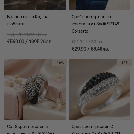
Брачна халка Код на
Сребърен пръстен с
любовта
кристали от Sw® SP149
Corsette
€645.70 / 1262.88лв.
€560.00 / 1095.26лв.
€31.90 / 62.39лв.
€29.90 / 58.48лв.
-10%
-17%
Сребърен пръстен с
Сребърен Пръстен С
кристали от Sw® SP668
Кристали От Sw® SP721