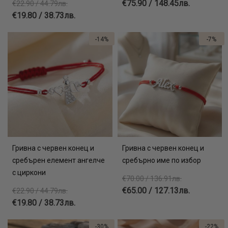
€75.90 / 148.45лв.
€22.90 / 44.79лв.
€19.80 / 38.73лв.
-14%
-7%
Гривна с червен конец и
Гривна с червен конец и
сребърен елемент ангелче
сребърно име по избор
с циркони
€70.00 / 136.91лв.
€65.00 / 127.13лв.
€22.90 / 44.79лв.
€19.80 / 38.73лв.
-30%
-22%