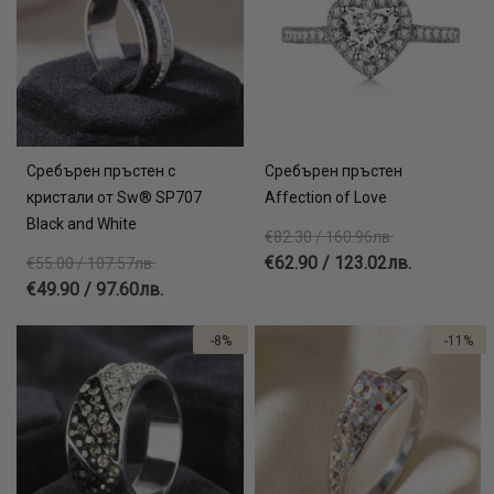
Сребърен пръстен с
Сребърен пръстен
кристали от Sw® SP707
Affection of Love
Black and White
€82.30 / 160.96лв.
€62.90 / 123.02лв.
€55.00 / 107.57лв.
€49.90 / 97.60лв.
-8%
-11%