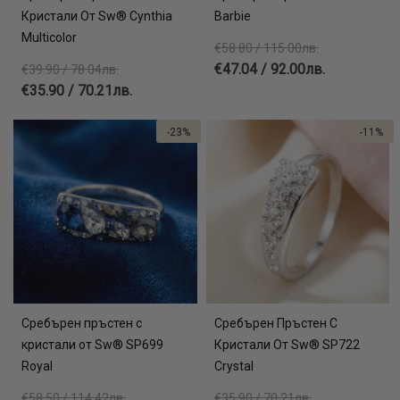
Кристали От Sw® Cynthia
Barbie
Multicolor
€58.80 / 115.00лв.
€47.04 / 92.00лв.
€39.90 / 78.04лв.
€35.90 / 70.21лв.
-23%
-11%
Сребърен пръстен с
Сребърен Пръстен С
кристали от Sw® SP699
Кристали От Sw® SP722
Royal
Crystal
€58.50 / 114.42лв.
€35.90 / 70.21лв.