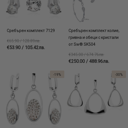
Сребърен комплект 7129
Сребърен комплект колие,
гривна и обеци с кристали
€65.90 / 128.89лв.
от Sw® SK504
€53.90 / 105.42лв.
€345.00 / 674.76лв.
€250.00 / 488.96лв.
-19%
-30%