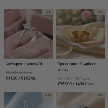
-6%
-6%
Сребърен пръстен Viki
Брачна халка Съдбовна
среща
€33.20 / 64.93лв.
€31.20 / 61.02лв.
€816.80 / 1597.52лв.
€765.00 / 1496.21лв.
-23%
-9%