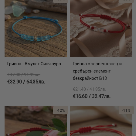
Гривна - Амулет Синя аура
Гривна с червен конец и
сребърен елемент
€47.00 / 91.92лв.
безкрайност В13
€32.90 / 64.35лв.
€21.40 / 41.85лв.
€16.60 / 32.47лв.
-12%
-11%