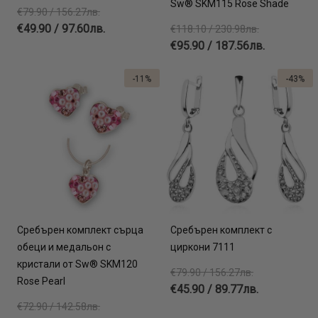
Sw® SKM115 Rose Shade
€79.90 / 156.27лв.
€49.90 / 97.60лв.
€118.10 / 230.98лв.
€95.90 / 187.56лв.
-11%
-43%
Сребърен комплект сърца
Сребърен комплект с
обеци и медальон с
циркони 7111
кристали от Sw® SKM120
€79.90 / 156.27лв.
Rose Pearl
€45.90 / 89.77лв.
€72.90 / 142.58лв.