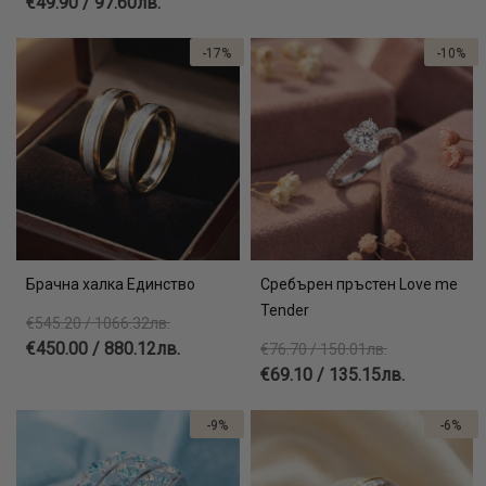
€49.90 / 97.60лв.
-17%
-10%
Брачна халка Единство
Сребърен пръстен Love me
Tender
€545.20 / 1066.32лв.
€450.00 / 880.12лв.
€76.70 / 150.01лв.
€69.10 / 135.15лв.
-9%
-6%