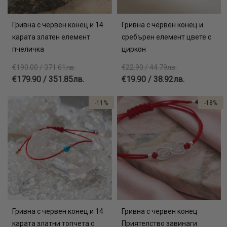
Гривна с червен конец и 14
Гривна с червен конец и
карата златен елемент
сребърен елемент цвете с
пчеличка
циркон
€190.00 / 371.61лв.
€22.90 / 44.79лв.
€179.90 / 351.85лв.
€19.90 / 38.92лв.
-11%
-18%
Гривна с червен конец и 14
Гривна с червен конец
карата златни топчета с
Приятелство завинаги