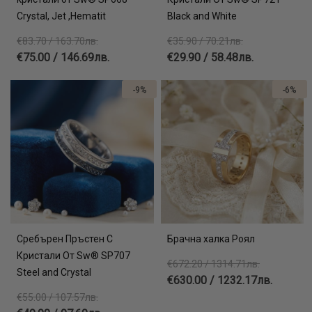
Crystal, Jet ,Hematit
Black and White
€83.70 / 163.70лв.
€35.90 / 70.21лв.
€75.00 / 146.69лв.
€29.90 / 58.48лв.
-9%
-6%
Сребърен Пръстен С
Брачна халка Роял
Кристали От Sw® SP707
€672.20 / 1314.71лв.
Steel and Crystal
€630.00 / 1232.17лв.
€55.00 / 107.57лв.