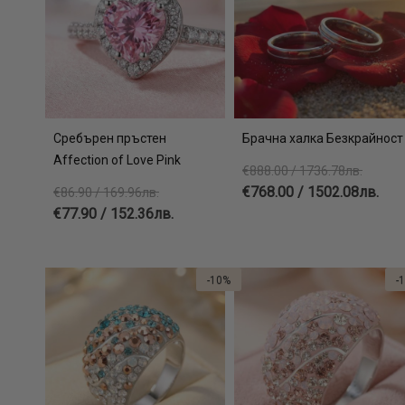
Сребърен пръстен
Брачна халка Безкрайност
Affection of Love Pink
€888.00 / 1736.78лв.
€768.00 / 1502.08лв.
€86.90 / 169.96лв.
€77.90 / 152.36лв.
-10%
-