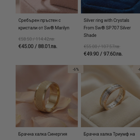
Сребърен пръстен с
Silver ring with Crystals
кристали от Sw® Mаrilyn
From Sw® SP707 Silver
Shade
€58.50 / 114.42лв.
€45.00 / 88.01лв.
€55.00 / 107.57лв.
€49.90 / 97.60лв.
-6%
-
Брачна халка Синергия
Брачна халка Триумф на