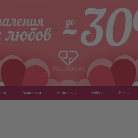
ета
Комплекти
Медальони
Обеци
Перли