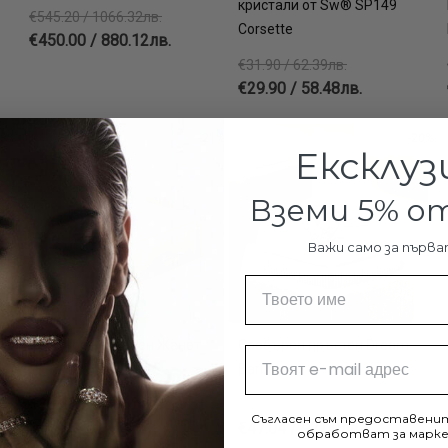
кристали от Sw® SP149
€545.20 / 1066.32лв.
Corsette
€450.00 / 880.12лв.
€31.90 / 62.39лв.
€29.90 / 58.48лв.
13%
-21%
-20%
Ексклуз
Вземи 5% 
Важи само за първа
Име
Сребърен пръстен Жанет
Сребърен пръстен Dream
Email
Barbie
€42.20 / 82.54лв.
€33.20 / 64.93лв.
€58.80 / 115.00лв.
Съгласен съм предоставенит
€47.04 / 92.00лв.
обработват за марке