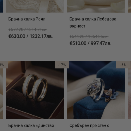
Брачна халка Роял
Брачна халка Лебедова
вярност
€672.20 / 1314.71лв.
€630.00 / 1232.17лв.
€544.20 / 1064.36лв.
€510.00 / 997.47лв.
6%
-17%
-6%
Брачна халка Единство
Сребърен пръстен с