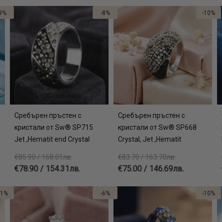
9%
-8%
-10%
Сребърен пръстен с
Сребърен пръстен с
кристали от Sw® SP715
кристали от Sw® SP668
Jet ,Hematit end Crystal
Crystal, Jet ,Hematit
€85.90 / 168.01лв.
€83.70 / 163.70лв.
€78.90 / 154.31лв.
€75.00 / 146.69лв.
11%
-6%
-10%