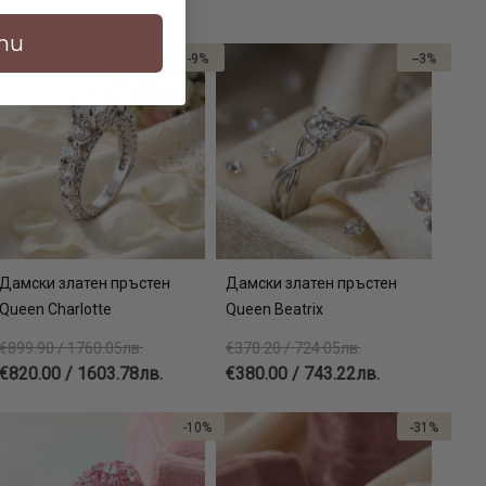
ти
-9%
--3%
Дамски златен пръстен
Дамски златен пръстен
Queen Charlotte
Queen Beatrix
€899.90 / 1760.05лв.
€370.20 / 724.05лв.
€820.00 / 1603.78лв.
€380.00 / 743.22лв.
-10%
-31%