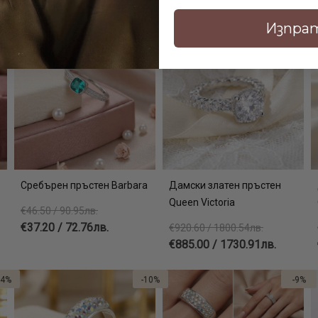
Изпра
20%
-20%
-4%
Сребърен пръстен Barbara
Дамски златен пръстен
Queen Victoria
€46.50 / 90.95лв.
€37.20 / 72.76лв.
€920.60 / 1800.54лв.
€885.00 / 1730.91лв.
14%
-10%
-9%