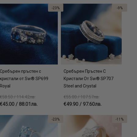
-23%
-9%
Сребърен пръстен с
Сребърен Пръстен С
кристали от Sw® SP699
Кристали От Sw® SP707
Royal
Steel and Crystal
€58.50 / 114.42лв.
€55.00 / 107.57лв.
€45.00 / 88.01лв.
€49.90 / 97.60лв.
-23%
-11%