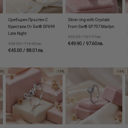
Сребърен Пръстен С
Silver ring with Crystals
Кристали От Sw® SP699
From Sw® SP707 Marilyn
Late Night
€55.00 / 107.57лв.
€49.90 / 97.60лв.
€58.50 / 114.42лв.
€45.00 / 88.01лв.
8%
-19%
-16%