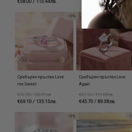
€58.00 / 113.44лв.
-10%
-
Сребърен пръстен Love
Сребърен пръстен Love
me Sweet
Again
€76.70 / 150.01лв.
€57.10 / 111.68лв.
€69.10 / 135.15лв.
€45.70 / 89.38лв.
-10%
-