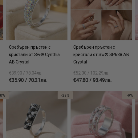
Сребърен пръстен с
Сребърен пръстен с
кристали от Sw® Cynthia
кристали от Sw® SP638 AB
AB Crystal
Crystal
€39.90 / 78.04лв.
€52.30 / 102.29лв.
€35.90 / 70.21лв.
€47.80 / 93.49лв.
10%
-23%
-9%