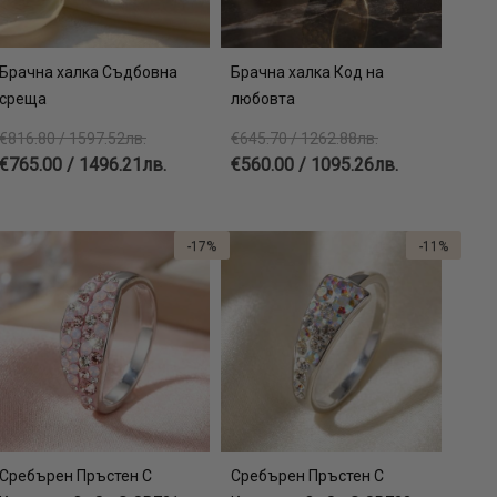
Брачна халка Съдбовна
Брачна халка Код на
среща
любовта
€816.80 / 1597.52лв.
€645.70 / 1262.88лв.
€765.00 / 1496.21лв.
€560.00 / 1095.26лв.
-17%
-11%
Сребърен Пръстен С
Сребърен Пръстен С