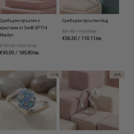
Сребърен пръстен с
Сребърен пръстен Hug
кристали от Sw® SP714
€61.40 / 120.09лв.
Marilyn
€56.30 / 110.11лв.
€105.00 / 205.36лв.
€95.00 / 185.80лв.
-11%
-26%