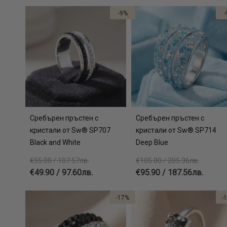
-9%
-
Сребърен пръстен с
Сребърен пръстен с
кристали от Sw® SP707
кристали от Sw® SP714
Black and White
Deep Blue
€55.00 / 107.57лв.
€105.00 / 205.36лв.
€49.90 / 97.60лв.
€95.90 / 187.56лв.
-17%
-