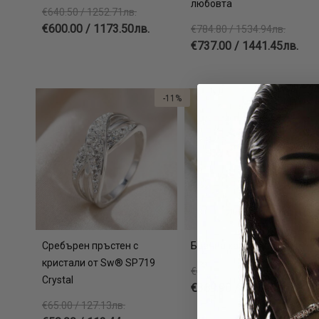
любовта
€640.50 / 1252.71лв.
€600.00 / 1173.50лв.
€784.80 / 1534.94лв.
€737.00 / 1441.45лв.
-11%
-
Сребърен пръстен с
Брачна халка Аврора
кристали от Sw® SP719
€425.00 / 831.23лв.
Crystal
€369.90 / 723.46лв.
€65.00 / 127.13лв.