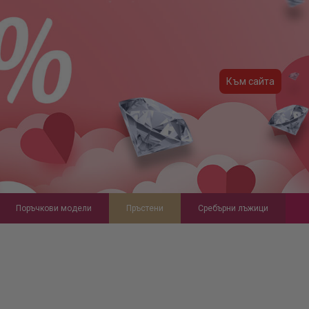
Към сайта
Поръчкови модели
Пръстени
Сребърни лъжици