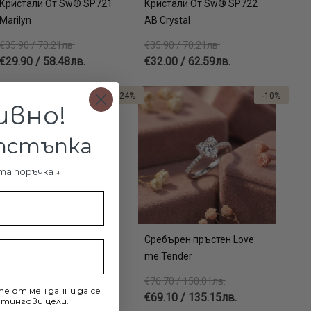
Кристали От Sw® SP721
Кристали От Sw® SP722
Marilyn
AB Crystal
€35.90 / 70.21лв.
€35.90 / 70.21лв.
€29.90 / 58.48лв.
€32.00 / 62.59лв.
-24%
-10%
ивно!
отстъпка
та поръчка ↓
Сребърен пръстен
Сребърен пръстен Love
Affection of Love
me Tender
€82.30 / 160.96лв.
€76.70 / 150.01лв.
е от мен данни да се
€62.90 / 123.02лв.
€69.10 / 135.15лв.
тингови цели.