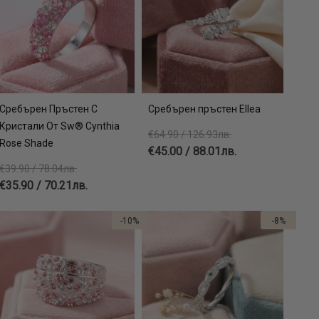
Сребърен Пръстен С
Сребърен пръстен Ellea
Кристали От Sw® Cynthia
€64.90 / 126.93лв.
Rose Shade
€45.00 / 88.01лв.
€39.90 / 78.04лв.
€35.90 / 70.21лв.
-10%
-8%