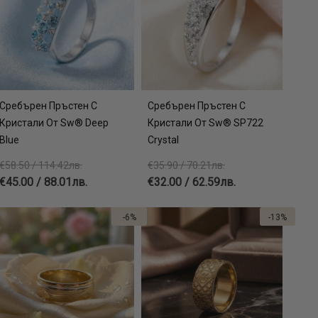
Сребърен Пръстен С
Сребърен Пръстен С
Кристали От Sw® Deep
Кристали От Sw® SP722
Blue
Crystal
€58.50 / 114.42лв.
€35.90 / 70.21лв.
€45.00 / 88.01лв.
€32.00 / 62.59лв.
-6%
-13%