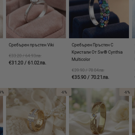
Сребърен пръстен Viki
Сребърен Пръстен С
Кристали От Sw® Cynthia
€33.20 / 64.93лв.
Multicolor
€31.20 / 61.02лв.
€39.90 / 78.04лв.
€35.90 / 70.21лв.
9%
-6%
-6%