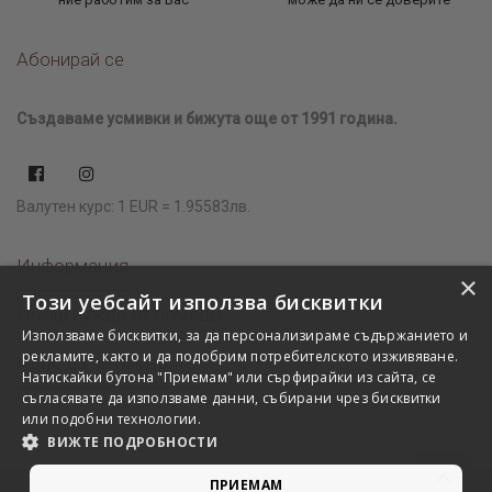
Абонирай се
Създаваме усмивки и бижута още от 1991 година.
Валутен курс: 1 EUR = 1.95583лв.
Информация
×
Този уебсайт използва бисквитки
Имаш нужда от помощ?
Използваме бисквитки, за да персонализираме съдържанието и
рекламите, както и да подобрим потребителското изживяване.
Къде да ни намерите?
Натискайки бутона "Приемам" или сърфирайки из сайта, се
съгласявате да използваме данни, събирани чрез бисквитки
или подобни технологии.
ВИЖТЕ ПОДРОБНОСТИ
ПРИЕМАМ