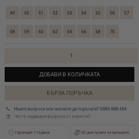
49
50
51
52
53
54
55
56
57
58
59
60
62
64
66
68
70
ДОБАВИ В КОЛИЧКАТА
БЪРЗА ПОРЪЧКА
Имате въпроси или желаете да поръчате? 0889 888 484
Често задавани въпроси от клиенти?
Гаранция 1 година
60 дни право на връщане