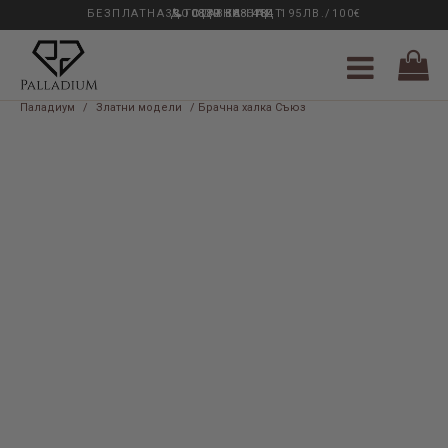
БЕЗПЛАТНА ДОСТАВКА НАД 195ЛВ./100€
33 ГОДИНИ ОПИТ
0889 888 484
Паладиум
/
Златни модели
/ Брачна халка Съюз