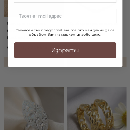
Email
Сребърен пръстен с
Сребърна гривна за крак
Съгласен съм предоставените от мен данни да се
кристали от Sw® SP662
€23.00 / 44.98лв.
обработват за маркетингови цели.
Black and Gold позлаен
€166.10 / 324.86лв.
Изпрати
ДОБАВИ В КОЛИЧКАТА
ДОБАВИ В КОЛИЧКАТА