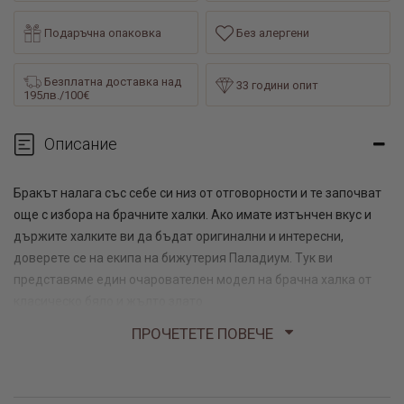
Подаръчна опаковка
Без алергени
Безплатна доставка над
33 години опит
195лв./100€
Описание
Бракът налага със себе си низ от отговорности и те започват
още с избора на брачните халки. Ако имате изтънчен вкус и
държите халките ви да бъдат оригинални и интересни,
доверете се на екипа на бижутерия Паладиум. Тук ви
представяме един очарователен модел на брачна халка от
класическо бяло и жълто злато
ПРОЧЕТЕТЕ ПОВЕЧЕ