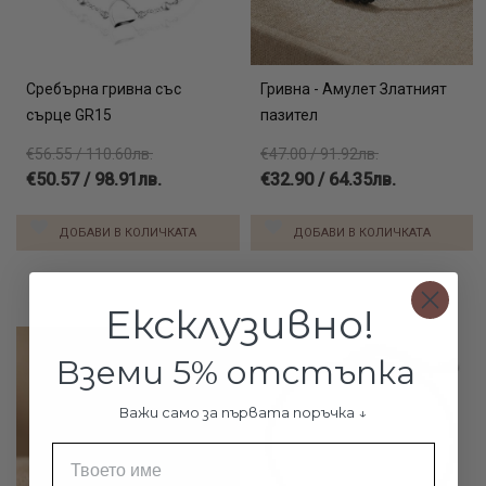
Сребърна гривна със
Гривна - Амулет Златният
сърце GR15
пазител
€56.55 / 110.60лв.
€47.00 / 91.92лв.
€50.57 / 98.91лв.
€32.90 / 64.35лв.
ДОБАВИ В КОЛИЧКАТА
ДОБАВИ В КОЛИЧКАТА
Ексклузивно!
Вземи 5% отстъпка
Важи само за първата поръчка ↓
Име