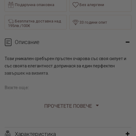
Подаръчна опаковка
Без алергени
Безплатна доставка над
33 години опит
195лв./100€
Описание
Този уникален сребърен пръстен очарова със своя силует и
със своята елегантност допринася за един перфектен
завършек на визията.
Вижте още:
гердани с камъни
ПРОЧЕТЕТЕ ПОВЕЧЕ
бижута колиета
златна и сребърна бижутерия
Характеристика