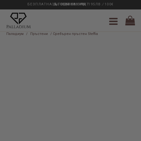
БЕЗПЛАТНА ДОСТАВКА НАД 195ЛВ./100€
33 ГОДИНИ ОПИТ
0889 888 484
Паладиум
/
Пръстени
/ Сребърен пръстен Steffia