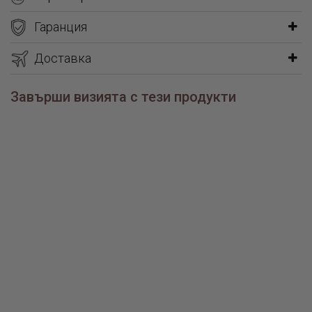
Гаранция
Доставка
Завърши визията с тези продукти
Сребърни обеци Величие
Сребърен пръстен Величие