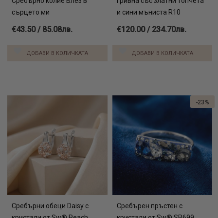
Сребърно колие Влез в
Гривна със златни топчета
сърцето ми
и сини мъниста R10
€43.50 / 85.08лв.
€120.00 / 234.70лв.
ДОБАВИ В КОЛИЧКАТА
ДОБАВИ В КОЛИЧКАТА
-23%
Сребърни обеци Daisy с
Сребърен пръстен с
кристали от Sw® Peach
кристали от Sw® SP699