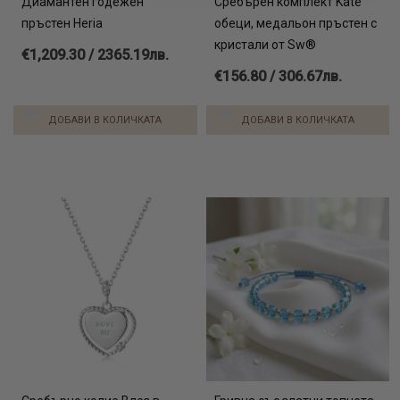
Диамантен годежен
Сребърен комплект Kate
пръстен Heria
обеци, медальон пръстен с
кристали от Sw®
€1,209.30 / 2365.19лв.
€156.80 / 306.67лв.
ДОБАВИ В КОЛИЧКАТА
ДОБАВИ В КОЛИЧКАТА