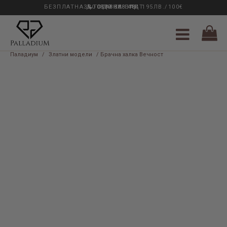
БЕЗПЛАТНА ДОСТАВКА НАД 195ЛВ./100€
33 ГОДИНИ ОПИТ
0889 888 484
Паладиум
/
Златни модели
/ Брачна халка Вечност