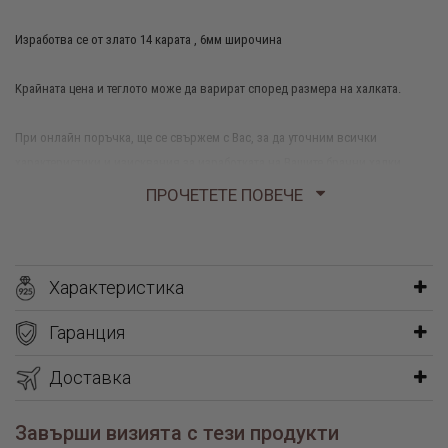
Изработва се от злато 14 карата , 6мм широчина
Kрайната цена и теглото може да варират според размера на халката.
При онлайн поръчка, ще се свържем с Вас, за да уточним всички
характеристики и изисквания за изработката на Вашите брачни халки.
ПРОЧЕТЕТЕ ПОВЕЧЕ
Грамаж: 4.35гр
Характеристика
Гаранция
Доставка
Завърши визията с тези продукти