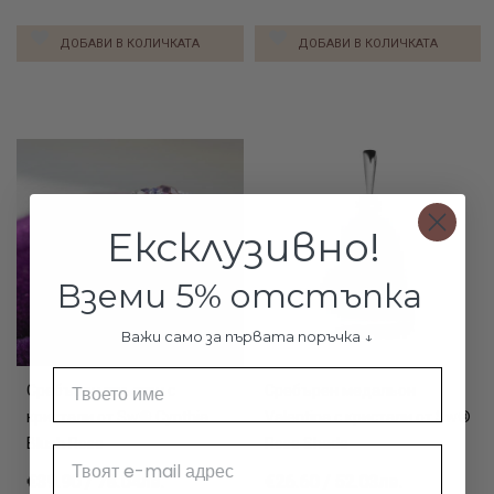
ДОБАВИ В КОЛИЧКАТА
ДОБАВИ В КОЛИЧКАТА
Ексклузивно!
Вземи 5% отстъпка
Важи само за първата поръчка ↓
Име
Сребърен пръстен с
Сребърен медальон
кристали от Sw® Cynthia
Valentina с кристали от Sw®
Blush Rose
Rose Shade
Email
€39.90 / 78.04лв.
€26.60 / 52.03лв.