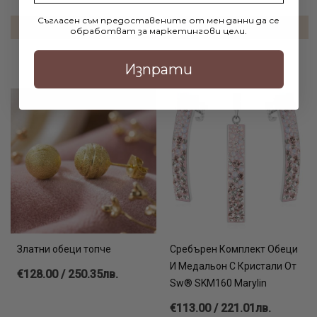
Съгласен съм предоставените от мен данни да се
ДОБАВИ В КОЛИЧКАТА
ДОБАВИ В КОЛИЧКАТА
обработват за маркетингови цели.
Изпрати
Златни обеци топче
Сребърен Комплект Обеци
И Медальон С Кристали От
€128.00 / 250.35лв.
Sw® SKM160 Marylin
€113.00 / 221.01лв.