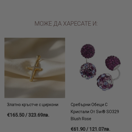
МОЖЕ ДА ХАРЕСАТЕ И:
Златно кръстче с циркони
Сребърни Обеци С
Кристали От Sw® SO329
€165.50 / 323.69лв.
Blush Rose
€61.90 / 121.07лв.