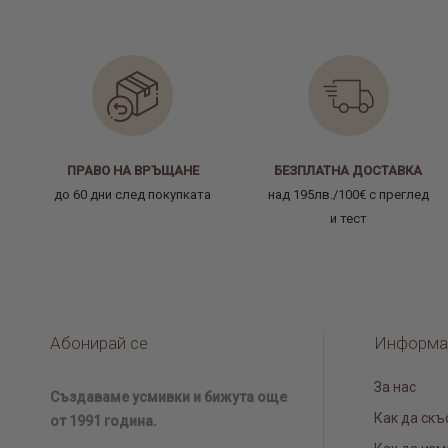
ПРАВО НА ВРЪЩАНЕ
БЕЗПЛАТНА ДОСТАВКА
до 60 дни след покупката
над 195лв./100€ с преглед
и тест
Абонирай се
Информа
За нас
Създаваме усмивки и бижута още
Как да скъ
от 1991 година.