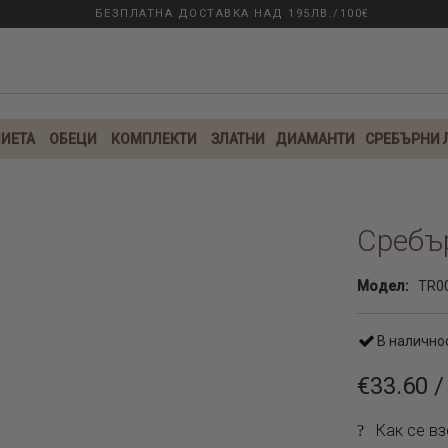
БЕЗПЛАТНА ДОСТАВКА НАД 195ЛВ./100€
ИЕТА
ОБЕЦИ
КОМПЛЕКТИ
ЗЛАТНИ
ДИАМАНТИ
СРЕБЪРНИ
Сребър
Модел:
TR0
В налично
€33.60 /
Как се вз