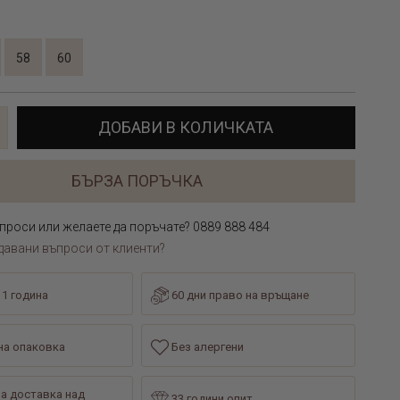
58
60
ДОБАВИ В КОЛИЧКАТА
БЪРЗА ПОРЪЧКА
проси или желаете да поръчате? 0889 888 484
давани въпроси от клиенти?
 1 година
60 дни право на връщане
а опаковка
Без алергени
а доставка над
33 години опит