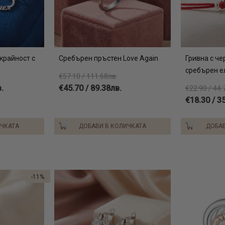
крайност с
Сребърен пръстен Love Again
Гривна с че
сребърен е
€57.10 / 111.68лв.
.
€45.70 / 89.38лв.
€22.90 / 44.
€18.30 / 3
ИЧКАТА
ДОБАВИ В КОЛИЧКАТА
ДОБАВ
-11%