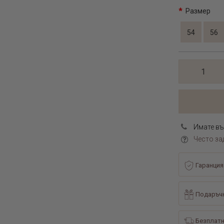
Размер
54
56
Имате въ
Често за
Гаранция
Подаръчн
Безплатн