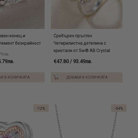
рвен конец и
Сребърен пръстен
лемент безкрайност
Четирилистна детелина с
кристали от Sw® AB Crystal
79лв.
5.79лв.
€47.80 / 93.49лв.
И В КОЛИЧКАТА
ДОБАВИ В КОЛИЧКАТА
-12%
-34%