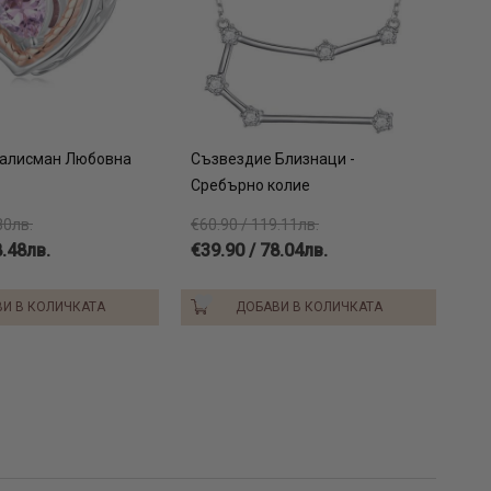
Талисман Любовна
Съзвездие Близнаци -
Сребърно колие
30лв.
€60.90 / 119.11лв.
8.48лв.
€39.90 / 78.04лв.
И В КОЛИЧКАТА
ДОБАВИ В КОЛИЧКАТА