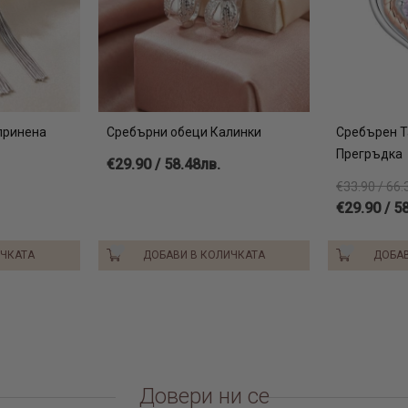
принена
Сребърни обеци Калинки
Сребърен 
Прегръдка
€29.90 / 58.48лв.
€33.90 / 66.
€29.90 / 5
ИЧКАТА
ДОБАВИ В КОЛИЧКАТА
ДОБАВ
Довери ни се