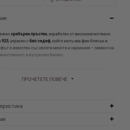
ние
нежен
сребърен пръстен
, изработен от висококачествено
 925
, украсен с
бял седеф
, който излъчва фин блясък и
ефът е известен със своята мекота и хармония – символ на
 женственост и вътрешен баланс.
бор за ежедневна елегантност или специален повод.
ПРОЧЕТЕТЕ ПОВЕЧЕ
детелината: 9 мм
60 гр
теристика
ебърни обеци за цялото ухо
ия
олиета сваровски