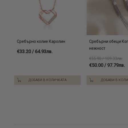
Сребърно колие Каролин
Сребърни обеци Ко
нежност
€33.20 / 64.93лв.
€55.90 / 109.33лв.
€50.00 / 97.79лв.
ДОБАВИ В КОЛИЧКАТА
ДОБАВИ В КОЛ