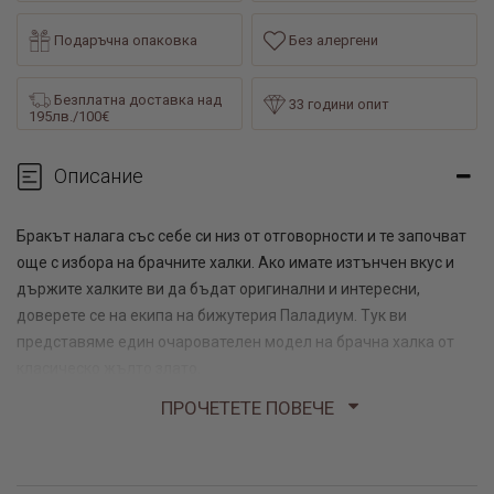
Подаръчна опаковка
Без алергени
Безплатна доставка над
33 години опит
195лв./100€
Описание
Бракът налага със себе си низ от отговорности и те започват
още с избора на брачните халки. Ако имате изтънчен вкус и
държите халките ви да бъдат оригинални и интересни,
доверете се на екипа на бижутерия Паладиум. Тук ви
представяме един очарователен модел на брачна халка от
класическо жълто злато.
ПРОЧЕТЕТЕ ПОВЕЧЕ