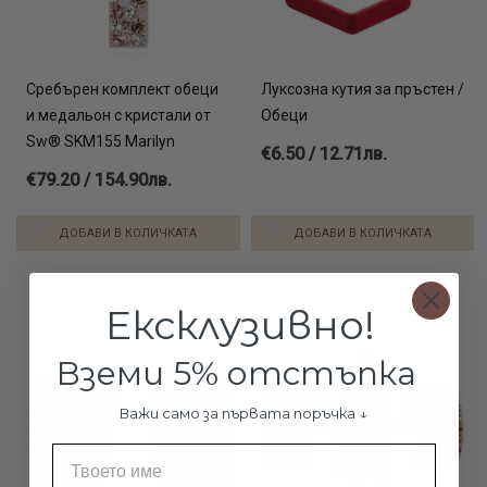
Сребърен комплект обеци
Луксозна кутия за пръстен /
и медальон с кристали от
Обеци
Sw® SKM155 Marilyn
€6.50 / 12.71лв.
€79.20 / 154.90лв.
ДОБАВИ В КОЛИЧКАТА
ДОБАВИ В КОЛИЧКАТА
Ексклузивно!
Вземи 5% отстъпка
Важи само за първата поръчка ↓
Име