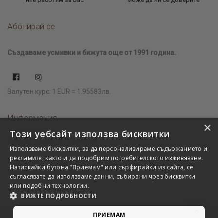
Абонирай се
Създаваме усмивки и бижута още от 1991 година.
Валутен курс: 1 EUR = 1.95583лв.
Информация
×
Този уебсайт използва бисквитки
Имаш нужда от помощ?
Използваме бисквитки, за да персонализираме съдържанието и
рекламите, както и да подобрим потребителското изживяване.
Къде да ни намерите?
Натискайки бутона "Приемам" или сърфирайки из сайта, се
съгласявате да използваме данни, събирани чрез бисквитки
или подобни технологии.
ВИЖТЕ ПОДРОБНОСТИ
ПРИЕМАМ