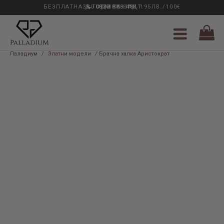
БЕЗПЛАТНА ДОСТАВКА НАД 195ЛВ./100€
33 ГОДИНИ ОПИТ
0889 888 484
Паладиум
/
Златни модели
/ Брачна халка Аристократ