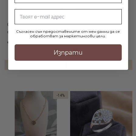
Email
Сребърни обеци с кристали
Сребърен Комплект Обеци
Съгласен съм предоставените от мен данни да се
от Sw® SO348 Deep Blue
И Медальон С Кристали От
обработват за маркетингови цели.
Sw® SKM126 Peach Gold
€59.90 / 117.15лв.
€63.80 / 124.78лв.
Изпрати
ДОБАВИ В КОЛИЧКАТА
ДОБАВИ В КОЛИЧКАТА
-14%