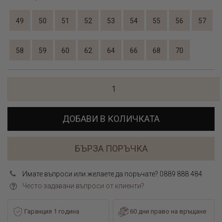
49
50
51
52
53
54
55
56
57
58
59
60
62
64
66
68
70
ДОБАВИ В КОЛИЧКАТА
БЪРЗА ПОРЪЧКА
Имате въпроси или желаете да поръчате? 0889 888 484
Често задавани въпроси от клиенти?
Гаранция 1 година
60 дни право на връщане