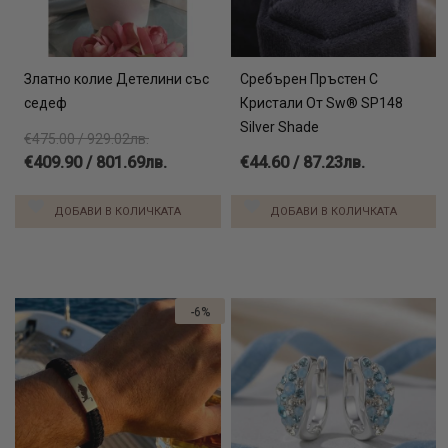
Златно колие Детелини със
Сребърен Пръстен С
седеф
Кристали От Sw® SP148
Silver Shade
€475.00 / 929.02лв.
€409.90 / 801.69лв.
€44.60 / 87.23лв.
ДОБАВИ В КОЛИЧКАТА
ДОБАВИ В КОЛИЧКАТА
-6%