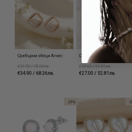
Сребърни обеци Агнес
Сребърни обеци Хамса
€39.90 / 78.04лв.
€30.60 / 59.85лв.
€34.90 / 68.26лв.
€27.00 / 52.81лв.
-29%
-