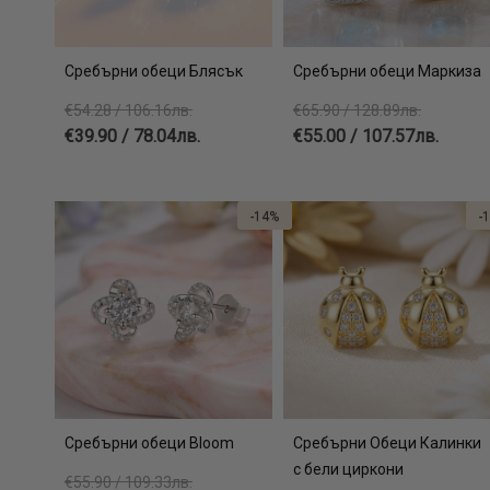
Сребърни обеци Блясък
Сребърни обеци Маркиза
€54.28 / 106.16лв.
€65.90 / 128.89лв.
€39.90 / 78.04лв.
€55.00 / 107.57лв.
-14%
-
Сребърни обеци Bloom
Сребърни Обеци Калинки
с бели циркони
€55.90 / 109.33лв.