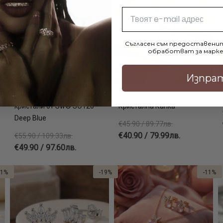
Email
Съгласен съм предоставенит
обработват за марке
Изпра
Сребърни обеци сърца с
Сребърни Обеци
кристали от Sw® SO120
Кристална Капка
Deep Blue
€45.90 / 89.77лв.
€40.90 / 79.99лв.
€55.90 / 109.33лв.
€49.90 / 97.60лв.
21%
-19%
-11%