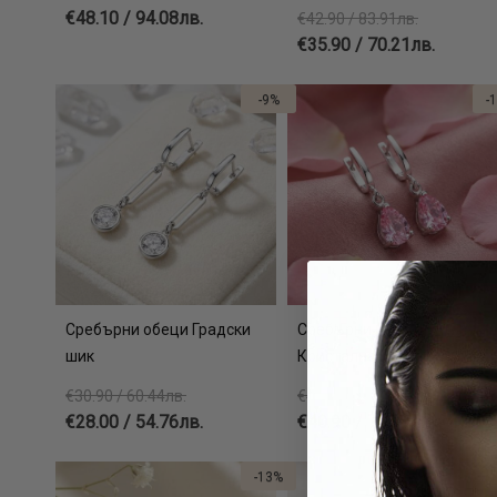
€48.10 / 94.08лв.
€42.90 / 83.91лв.
€35.90 / 70.21лв.
-9%
-
Сребърни обеци Градски
Сребърни Обеци
шик
Кристална Капка
€30.90 / 60.44лв.
€45.90 / 89.77лв.
€28.00 / 54.76лв.
€40.90 / 79.99лв.
-13%
-