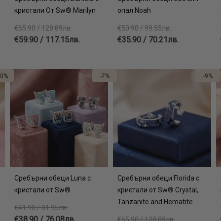
кристали От Sw® Marilyn
опал Noah
€65.90 / 128.89лв.
€50.90 / 99.55лв.
€59.90 / 117.15лв.
€35.90 / 70.21лв.
10%
-7%
-9%
Сребърни обеци Luna с
Сребърни обеци Florida с
кристали от Sw®
кристали от Sw® Crystal,
Tanzanite and Hematite
€41.90 / 81.95лв.
€38.90 / 76.08лв.
€65.90 / 128.89лв.