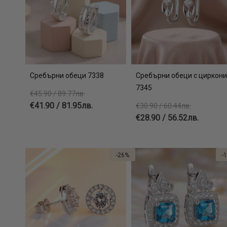
Сребърни обеци 7338
Сребърни обеци с циркони
7345
€45.90 / 89.77лв.
€41.90 / 81.95лв.
€30.90 / 60.44лв.
€28.90 / 56.52лв.
-26%
-