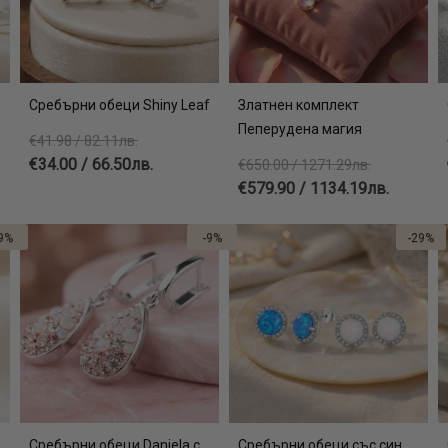
Сребърни обеци Shiny Leaf
Златнен комплект
Пеперудена магия
€41.98 / 82.11лв.
€34.00 / 66.50лв.
€650.00 / 1271.29лв.
€579.90 / 1134.19лв.
9%
-9%
-29%
Сребърни обеци Daniela с
Сребърни обеци със син