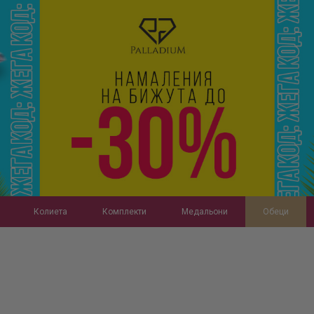
Колиета
Комплекти
Медальони
Обеци