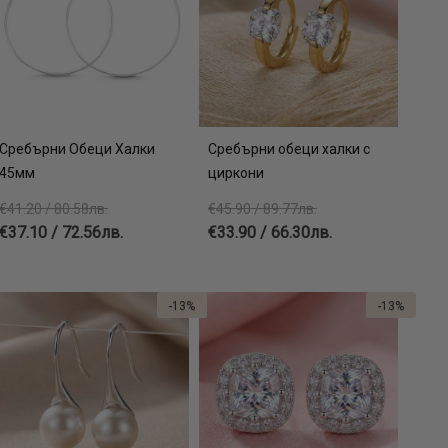
Сребърни Обеци Халки
Сребърни обеци халки с
45мм
циркони
€41.20 / 80.58лв.
€45.90 / 89.77лв.
€37.10 / 72.56лв.
€33.90 / 66.30лв.
-13%
-13%