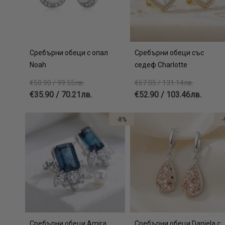
Сребърни обеци с опал
Сребърни обеци със
Noah
седеф Charlotte
€50.90 / 99.55лв.
€67.05 / 131.14лв.
€35.90 / 70.21лв.
€52.90 / 103.46лв.
-8%
-
Сребърни обеци Amira
Сребърни обеци Daniela с