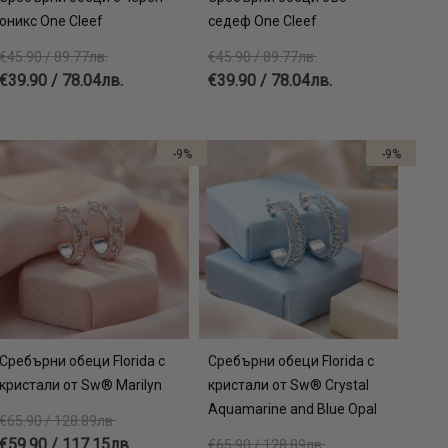
оникс One Cleef
седеф One Cleef
€45.90 / 89.77лв.
€45.90 / 89.77лв.
€39.90 / 78.04лв.
€39.90 / 78.04лв.
-9%
-9%
Сребърни обеци Florida с
Сребърни обеци Florida с
кристали от Sw® Marilyn
кристали от Sw® Crystal
Aquamarine and Blue Opal
€65.90 / 128.89лв.
€59.90 / 117.15лв.
€65.90 / 128.89лв.