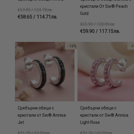
кристали От Sw® Peach
€63.80 / 124.78лв.
Gold
€58.65 / 114.71лв.
€65.90 / 128.89лв.
€59.90 / 117.15лв.
-10%
-
Сребърни обеци с
Сребърни обеци с
кристали от Sw® Annisa
кристали от Sw® Annisa
Jet
Light Rose
€31.70 / 62.00лв.
€31.70 / 62.00лв.