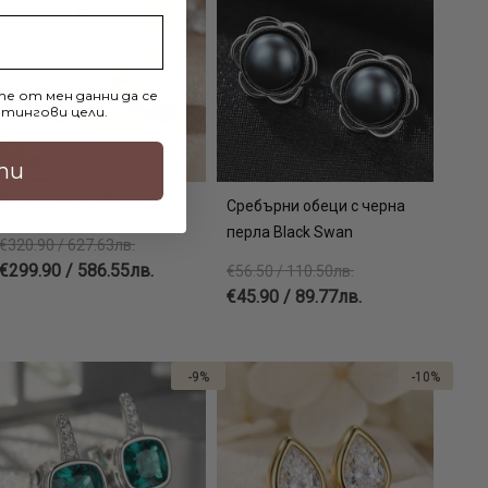
е от мен данни да се
тингови цели.
ти
Златни обеци Слънце
Сребърни обеци с черна
перла Black Swan
€320.90 / 627.63лв.
€299.90 / 586.55лв.
€56.50 / 110.50лв.
€45.90 / 89.77лв.
-9%
-10%