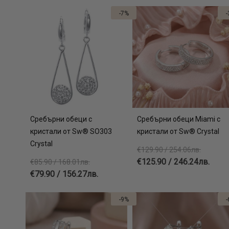
-7%
-
Сребърни обеци с
Сребърни обеци Miami с
кристали от Sw® SO303
кристали от Sw® Crystal
Crystal
€129.90 / 254.06лв.
€125.90 / 246.24лв.
€85.90 / 168.01лв.
€79.90 / 156.27лв.
-9%
-