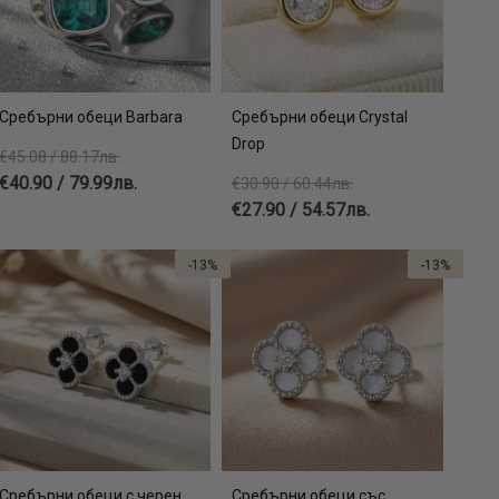
Сребърни обеци Barbara
Сребърни обеци Crystal
Drop
€45.08 / 88.17лв.
€40.90 / 79.99лв.
€30.90 / 60.44лв.
€27.90 / 54.57лв.
-13%
-13%
Сребърни обеци с черен
Сребърни обеци със