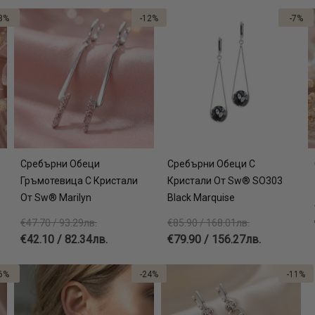
3%
-12%
-7%
Сребърни Обеци
Сребърни Обеци С
Гръмотевица С Кристали
Кристали От Sw® SO303
От Sw® Marilyn
Black Marquise
€47.70 / 93.29лв.
€85.90 / 168.01лв.
€42.10 / 82.34лв.
€79.90 / 156.27лв.
6%
-24%
-11%