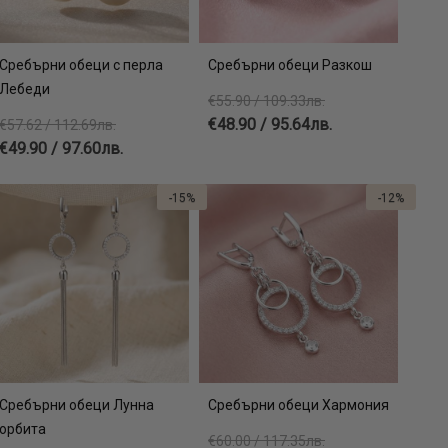
Сребърни обеци с перла
Сребърни обеци Разкош
Лебеди
€55.90 / 109.33лв.
€48.90 / 95.64лв.
€57.62 / 112.69лв.
€49.90 / 97.60лв.
-15%
-12%
Сребърни обеци Лунна
Сребърни обеци Хармония
орбита
€60.00 / 117.35лв.