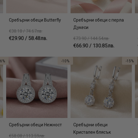
Сребърни обеци Butterfly
Сребърни обеци с перла
Дукеси
€38.18 / 74.67лв.
€29.90 / 58.48лв.
€73.90 / 144.54лв.
€66.90 / 130.85лв.
16%
-10%
-15%
Сребърни обеци Нежност
Сребърни обеци
Кристален блясък
€58.08 / 113.59лв.