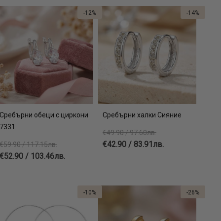
-12%
-14%
Сребърни обеци с циркони
Сребърни халки Сияние
7331
€49.90 / 97.60лв.
€42.90 / 83.91лв.
€59.90 / 117.15лв.
€52.90 / 103.46лв.
-10%
-26%