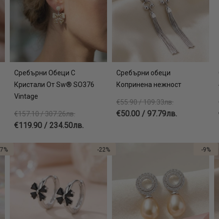
Сребърни Обеци С
Сребърни обеци
Кристали От Sw® SO376
Копринена нежност
Vintage
€55.90 / 109.33лв.
€50.00 / 97.79лв.
€157.10 / 307.26лв.
€119.90 / 234.50лв.
17%
-22%
-9%