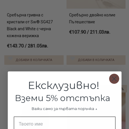
Сребърна гривна с
Сребърно двойно колие
кристали от Sw® SG427
Пътешествие
Black and White с черна
€107.90 / 211.03лв.
кожена верижка
€143.70 / 281.05лв.
ДОБАВИ В КОЛИЧКАТА
ДОБАВИ В КОЛИЧКАТА
Ексклузивно!
-10%
Вземи 5% отстъпка
Важи само за първата поръчка ↓
Име