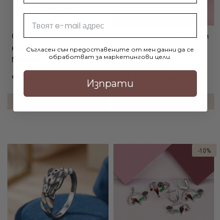
Email
Сребърен медальон Sofia с
Сребърни обеци с кристали
кристали от Sw® Black
от Sw® Annisa Light Rose
Съгласен съм предоставените от мен данни да се
обработват за маркетингови цели.
Marquise
€31.70 / 62.00лв.
€66.50 / 130.06лв.
€28.60 / 55.94лв.
Изпрати
ДОБАВИ В КОЛИЧКАТА
ДОБАВИ В КОЛИЧКАТА
-10%