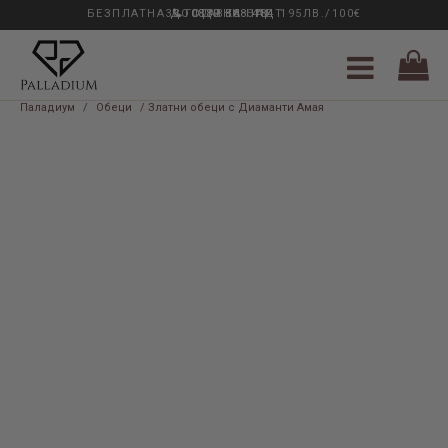
БЕЗПЛАТНА ДОСТАВКА НАД 195ЛВ./100€
33 ГОДИНИ ОПИТ
0889 888 484
Паладиум
/
Обеци
/ Златни обеци с Диаманти Амая