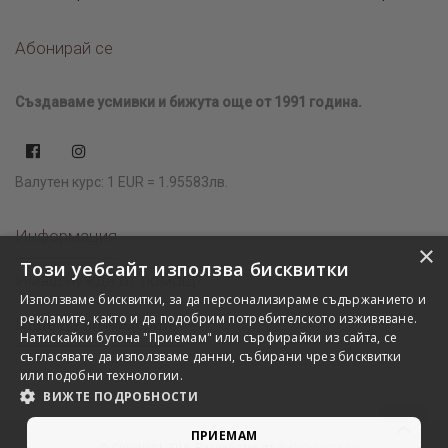
Абонирай се
Създаваме усмивки и бижута още от 1991 година.
Валутен курс: 1 EUR = 1.95583лв.
Информация
×
Този уебсайт използва бисквитки
Имаш нужда от помощ?
Използваме бисквитки, за да персонализираме съдържанието и
рекламите, както и да подобрим потребителското изживяване.
Къде да ни намерите?
Натискайки бутона "Приемам" или сърфирайки из сайта, се
съгласявате да използваме данни, събирани чрез бисквитки
или подобни технологии.
ВИЖТЕ ПОДРОБНОСТИ
ПРИЕМАМ
© Copyright 2018. Разработка от
WebDreams.bg