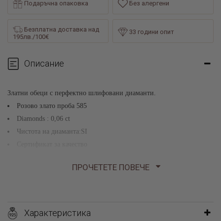
Подаръчна опаковка
Без алергени
Безплатна доставка над
33 години опит
195лв./100€
Описание
Златни обеци с перфектно шлифовани диаманти.
Розово злато проба 585
Diamonds : 0,06 ct
Чистота на диаманта:SI
Сертификат за качество
Произведено в България
ПРОЧЕТЕТЕ ПОВЕЧЕ
Получавате бижуто в подаръчна опаковка придружено със
сертификат за качество и произход
Характеристика