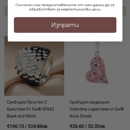
Съгласен съм предоставените от мен данни да се
обработват за маркетингови цели.
ДОБАВИ В КОЛИЧКАТА
ДОБАВИ В КОЛИЧКАТА
Изпрати
Сребърен Пръстен С
Сребърен медальон
Кристали От Sw® SP662
Valentina с кристали от Sw®
Black and White
Rose Shade
€166.10 / 324.86лв.
€26.60 / 52.03лв.