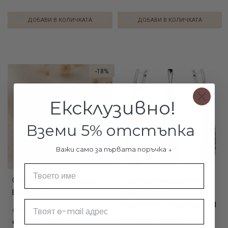
ДОБАВИ В КОЛИЧКАТА
ДОБАВИ В КОЛИЧКАТА
-18%
Ексклузивно!
Вземи 5% отстъпка
Важи само за първата поръчка ↓
Име
Сребърни обеци с перли
Сребърен комплект обеци
Баронеса
и медальон с кристали от
Email
Sw® SKM135 Black Diamond
€43.90 / 85.86лв.
€35.90 / 70.21лв.
€99.70 / 195.00лв.