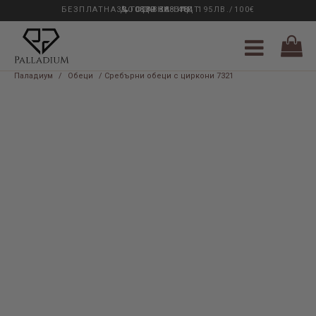
БЕЗПЛАТНА ДОСТАВКА НАД 195ЛВ./100€
33 ГОДИНИ ОПИТ
0889 888 484
Паладиум
/
Обеци
/ Сребърни обеци с циркони 7321