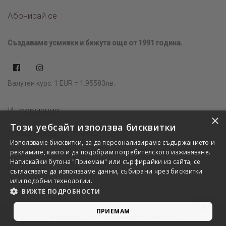
Абонирай се
Създаваме усмивки и бижута още от 1991 година.
Валутен курс: 1 EUR = 1.95583лв.
Информация
×
Този уебсайт използва бисквитки
Имаш нужда от помощ?
Използваме бисквитки, за да персонализираме съдържанието и
рекламите, както и да подобрим потребителското изживяване.
Къде да ни намерите?
Натискайки бутона "Приемам" или сърфирайки из сайта, се
съгласявате да използваме данни, събирани чрез бисквитки
или подобни технологии.
ВИЖТЕ ПОДРОБНОСТИ
ПРИЕМАМ
© Copyright 2018. Разработка от
WebDreams.bg