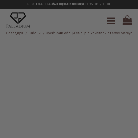
БЕЗПЛАТНА ДОСТАВКА НАД 195ЛВ./100€
33 ГОДИНИ ОПИТ
0889 888 484
Паладиум
/
Обеци
/ Сребърни обеци сърца с кристали от Sw® Marilyn