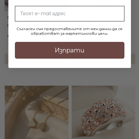
Email
Сребърен пръстен с
Сребърен медальон с
кристали от Sw® SP648
кристали от Sw® Deep Blue
Съгласен съм предоставените от мен данни да се
- Усмихни се
обработват за маркетингови цели.
€89.70 / 175.44лв.
€17.80 / 34.81лв.
Изпрати
ДОБАВИ В КОЛИЧКАТА
ДОБАВИ В КОЛИЧКАТА