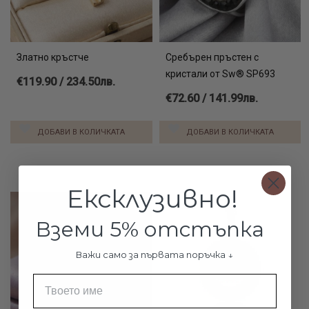
Златно кръстче
Сребърен пръстен с
кристали от Sw® SP693
€119.90 / 234.50лв.
€72.60 / 141.99лв.
ДОБАВИ В КОЛИЧКАТА
ДОБАВИ В КОЛИЧКАТА
Ексклузивно!
Вземи 5% отстъпка
Важи само за първата поръчка ↓
Име