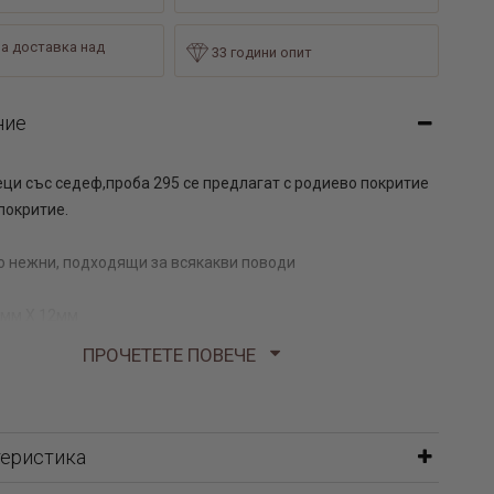
а доставка над
33 години опит
ние
ци със седеф,проба 295 се предлагат с родиево покритие
покритие.
 нежни, подходящи за всякакви поводи
8мм Х 12мм
90 гр
ПРОЧЕТЕТЕ ПОВЕЧЕ
рни обеци „Геометрия” са превъзходни, елегантни и
естандартният им дизайн и разчупени форми ги превръщат
оар, който ще се впише чудесно в стила на всяка жена.
теристика
 носите на официални събития или ежедневно в офиса. В