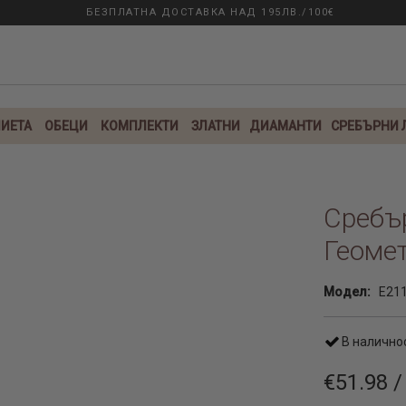
БЕЗПЛАТНА ДОСТАВКА НАД 195ЛВ./100€
ИЕТА
ОБЕЦИ
КОМПЛЕКТИ
ЗЛАТНИ
ДИАМАНТИ
СРЕБЪРНИ
Сребъ
Геоме
Модел:
E21
В налично
€51.98 /