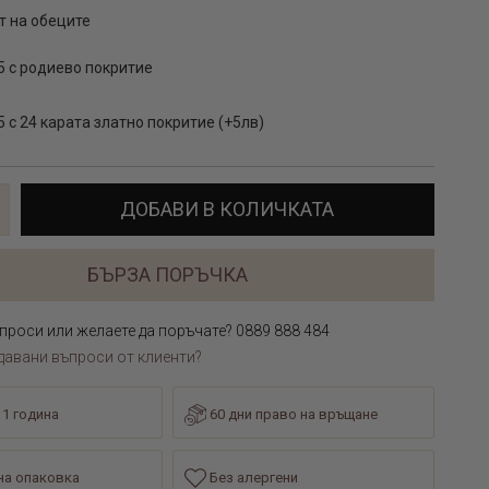
т на обеците
5 с родиево покритие
 с 24 карата златно покритие (+5лв)
ДОБАВИ В КОЛИЧКАТА
БЪРЗА ПОРЪЧКА
проси или желаете да поръчате? 0889 888 484
давани въпроси от клиенти?
 1 година
60 дни право на връщане
а опаковка
Без алергени