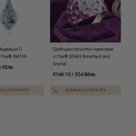
ен чифт накити за подарък, обмислете внимателно кой
тен или сребърен) е по-удачно да поръчате. Ще получите
елия в красива фирмена опаковка – готови за подаряване.
Медальон С
Сребърен пръстен с кристали
От Sw® SM159
от Sw® SP662 Amethyst and
Crystal
8.92лв.
€166.10 / 324.86лв.
И В КОЛИЧКАТА
ДОБАВИ В КОЛИЧКАТА