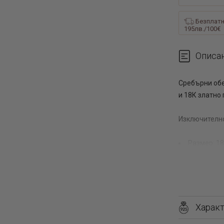
Безплатн
195лв./100€
Описа
Сребърни обе
и 18К златно 
Изключително
Размер: 1
Грамаж: 2.
Нашите сребъ
женствени. Н
в моден аксес
Харак
Можете да ги