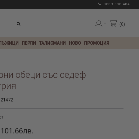
0889 888 484
0
 ЛЪЖИЦИ
ПЕРЛИ
ТАЛИСМАНИ
НОВО
ПРОМОЦИЯ
рни обеци със седеф
трия
121472
ст
 101.66лв.