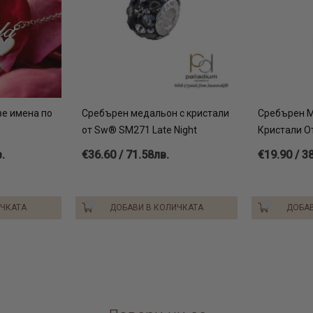
този прекрас
вариант (зла
готовите изд
ве имена по
Сребърен медальон с кристали
Сребърен 
от Sw® SM271 Late Night
Кристали 
.
€36.60 / 71.58лв.
€19.90 / 3
ИЧКАТА
ДОБАВИ В КОЛИЧКАТА
ДОБАВ