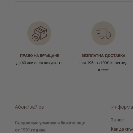
ПРАВО НА ВРЪЩАНЕ
БЕЗПЛАТНА ДОСТАВКА
до 60 дни след покупката
над 195лв./100€ с преглед
и тест
Абонирай се
Информа
За нас
Създаваме усмивки и бижута още
Как да скъ
от 1991 година.