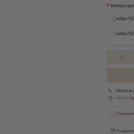
Избери цвя
Сребро 92
Сребро 925
Имате въ
Често за
Гаранция
Подаръчн