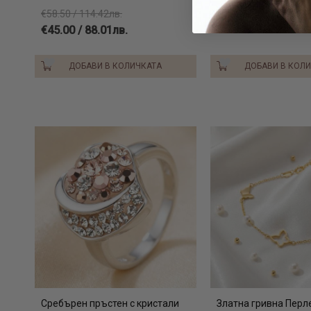
€79.70 / 155.88лв.
€58.50 / 114.42лв.
€45.00 / 88.01лв.
ДОБАВИ В КОЛИЧКАТА
ДОБАВИ В КОЛ
Сребърен пръстен с кристали
Златна гривна Перл