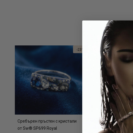
-23%
Сребърен пръстен с кристали
Сребърен пръстен с
от Sw® SP699 Royal
от Sw® SP646 Metall