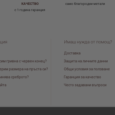
КАЧЕСТВО
само благородни метали
с 1 година гаранция
ция
Имаш нужда от помощ?
Доставка
сим гривна с червен конец?
Защита на личните данни
ерим размера на пръста си?
Общи условия за ползване
мнява среброто?
Гаранция за качество
айта
Често задавани въпроси