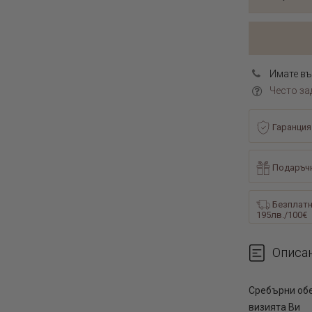
Имате въ
Често за
Гаранция
Подаръчн
Безплатн
195лв./100€
Описа
Сребърни об
визията Ви