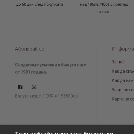
до 60 дни след покупката
над 195лв./100€ с преглед
и тест
Абонирай се
Информа
За нас
Създаваме усмивки и бижута още
Как да скъ
от 1991 година.
Как да изм
Защо потъ
Валутен курс: 1 EUR = 1.95583лв.
Карта на с
Този уебсайт използва бисквитки