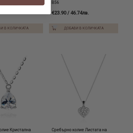
В56
ребро проба 925, и обеците Съвършенство не правят
381.78лв.
 сплавите, с които работим, не присъстват опасни за
€23.90 / 46.74лв.
меси, така че можете спокойно да носите тези превъзходни
ако страдате от алергия към метали.
И В КОЛИЧКАТА
ДОБАВИ В КОЛИЧКАТА
е изпълнена с Циркони – полускъпоценни камъни, които
по изящество на диаманта, но са доста по-крехки.
 да сваляте обеците преди къпане, поради риск от
на камъка. Продуктите ни се доставят в луксозна фирмена
отови за подаряване.
олие Кристална
Сребърно колие Листата на