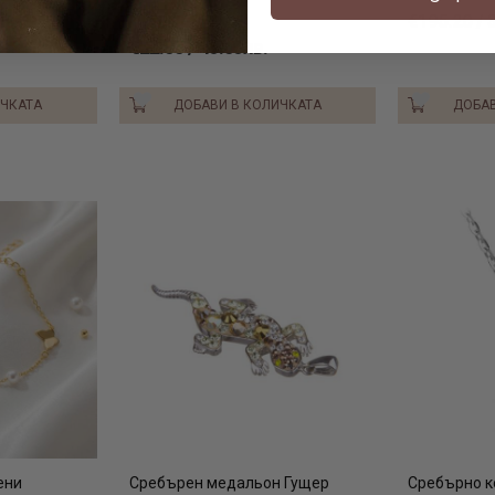
Blue
класическо с
€195.20 / 
изключение. В
€22.00 / 43.03лв.
здравето при
бижута дори 
ИЧКАТА
ДОБАВИ В КОЛИЧКАТА
ДОБАВ
Декорацията 
не отстъпват 
Препоръчваме
помътняване 
опаковка – г
ени
Сребърен медальон Гущер
Сребърно к