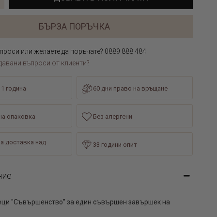
БЪРЗА ПОРЪЧКА
проси или желаете да поръчате? 0889 888 484
давани въпроси от клиенти?
 1 година
60 дни право на връщане
а опаковка
Без алергени
а доставка над
33 години опит
ние
еци "Съвършенство" за един съвършен завършек на