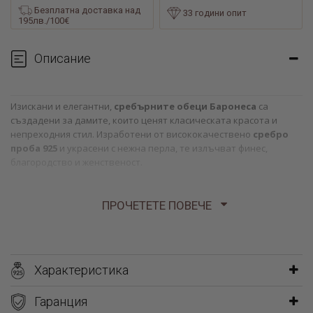
Безплатна доставка над
33 години опит
195лв./100€
Описание
Изискани и елегантни,
сребърните обеци Баронеса
са
създадени за дамите, които ценят класическата красота и
непреходния стил. Изработени от висококачествено
сребро
проба 925
и украсени с нежна перла, те излъчват финес,
благородство и женственост.
Перлите придават мек и естествен блясък, а изтънченият
ПРОЧЕТЕТЕ ПОВЕЧЕ
дизайн превръща тези обеци в идеален аксесоар както за
специални поводи, така и за ежедневна елегантност.
Характеристика
Гаранция