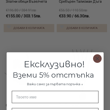
Златни обеци Възелчета
Сребърен Талисман Дъга
€196.80 / 384.91лв.
€56.50 / 110.50лв.
€155.00 / 303.15лв.
€33.90 / 66.30лв.
ДОБАВИ В КОЛИЧКАТА
ДОБАВИ В КОЛИЧКАТА
Ексклузивно!
Вземи 5% отстъпка
Важи само за първата поръчка ↓
Име
Сребърен комплект колие,
Тройно сребърно колие