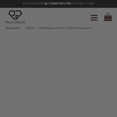
БЕЗПЛАТНА ДОСТАВКА НАД 195ЛВ./100€
33 ГОДИНИ ОПИТ
0889 888 484
Паладиум
/
Обеци
/ Сребърни обеци с перли Баронеса