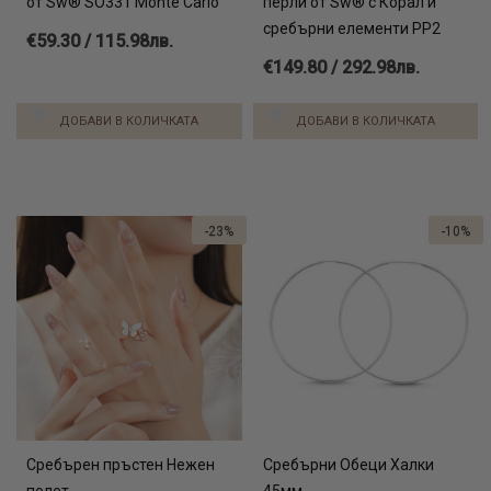
от Sw® SO331 Monte Carlo
перли от Sw® с Корал и
сребърни елементи PP2
€59.30 / 115.98лв.
€149.80 / 292.98лв.
ДОБАВИ В КОЛИЧКАТА
ДОБАВИ В КОЛИЧКАТА
-23%
-10%
Сребърен пръстен Нежен
Сребърни Обеци Халки