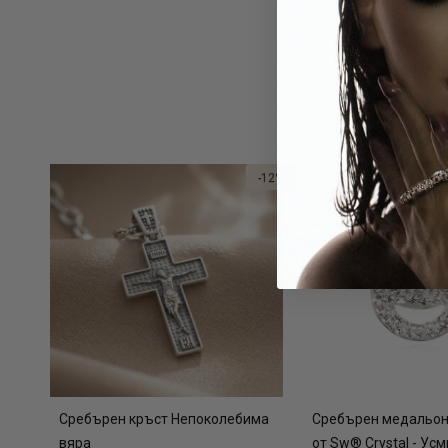
-12%
Сребърен кръст Непоколебима
Сребърен медальон 
вяра
от Sw® Crystal - Усм