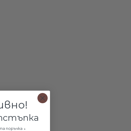
ие с перла
Сребърно колие Silver
Сребърно колие Anabel
уние
Bella
€35.90 / 70.21лв.
€44.50 / 87.03лв.
.89лв.
ивно!
ОЛИЧКАТА
ДОБАВИ В КОЛИЧКАТА
ДОБАВИ В КОЛИЧКАТА
отстъпка
та поръчка ↓