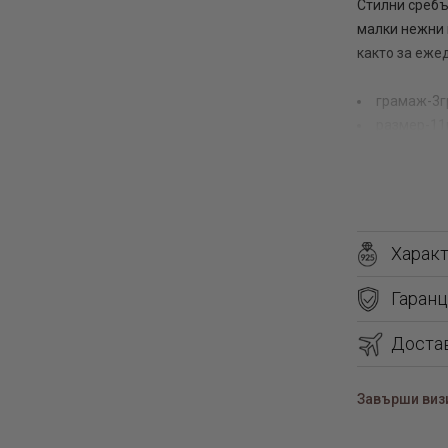
Стилни сребъ
малки нежни 
както за еже
грамаж-3г
размер-11
грмаж-3.0
размер на
размер на
размер на
Харак
Гаранц
Доста
Завърши визи