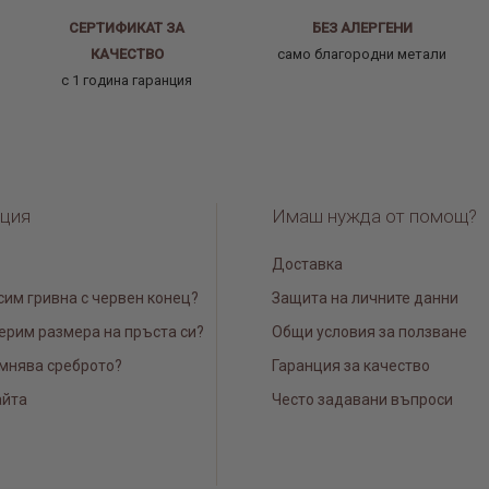
СЕРТИФИКАТ ЗА
БЕЗ АЛЕРГЕНИ
КАЧЕСТВО
само благородни метали
с 1 година гаранция
ция
Имаш нужда от помощ?
Доставка
сим гривна с червен конец?
Защита на личните данни
ерим размера на пръста си?
Общи условия за ползване
мнява среброто?
Гаранция за качество
айта
Често задавани въпроси