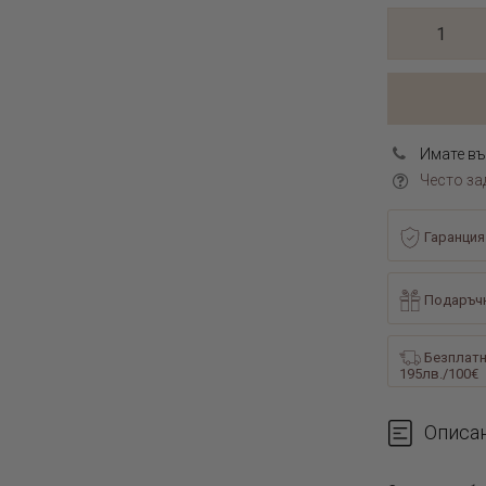
Имате въ
Често за
Гаранция
Подаръчн
Безплатн
195лв./100€
Описа