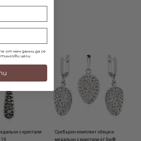
е от мен данни да се
тингови цели.
ти
едальон с кристали
Сребърен комплект обеци и
119
медальон с кристали от Sw®