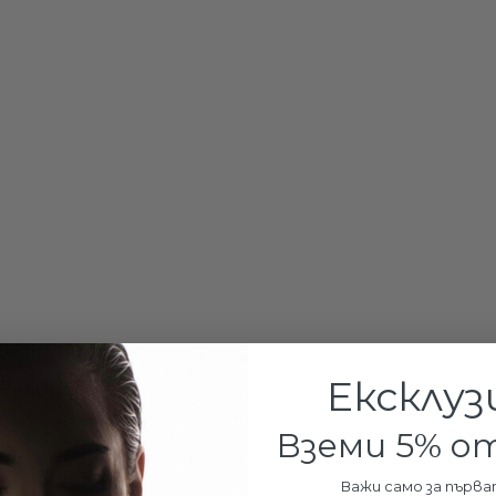
Сребърно кол
Пълнол
€65.90 / 128
€56.90 /
111.29лв.
Ексклуз
ДОБАВИ В К
Вземи 5% 
Важи само за първа