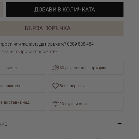
ДОБАВИ В КОЛИЧКАТА
БЪРЗА ПОРЪЧКА
проси или желаете да поръчате? 0889 888 484
давани въпроси от клиенти?
 1 година
60 дни право на връщане
а опаковка
Без алергени
а доставка над
33 години опит
ние