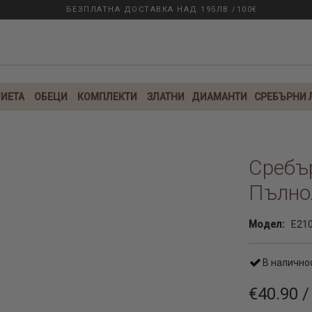
БЕЗПЛАТНА ДОСТАВКА НАД 195ЛВ./100€
ИЕТА
ОБЕЦИ
КОМПЛЕКТИ
ЗЛАТНИ
ДИАМАНТИ
СРЕБЪРНИ
Сребър
Пълно
Модел:
E21
В налично
€40.90 /