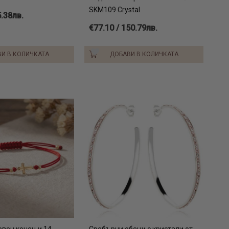
SKM109 Crystal
5.38лв.
€77.10 / 150.79лв.
И В КОЛИЧКАТА
ДОБАВИ В КОЛИЧКАТА
рвен конец и 14
Сребърни обеци с кристали от