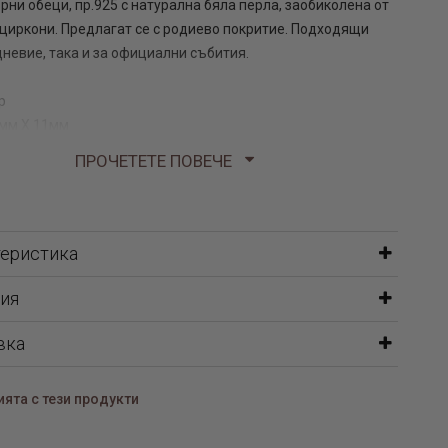
рни обеци, пр.925 с натурална бяла перла, заобиколена от
циркони. Предлагат се с родиево покритие. Подходящи
дневие, така и за официални събития.
р
мм Х 11мм
7гр
ПРОЧЕТЕТЕ ПОВЕЧЕ
 обеците-8мм Х 22мм
 кръг с циркони-9мм Х9мм
 перлата-9мм Х 6мм
теристика
ия
вка
ята с тези продукти