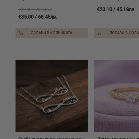
€23.10 / 45.18лв.
€39.90 / 78.04лв.
€35.00 / 68.45лв.
ДОБАВИ В КОЛИЧКАТА
ДОБАВИ В КОЛ
Сребърно колие с две имена по
Дамски златен пръс