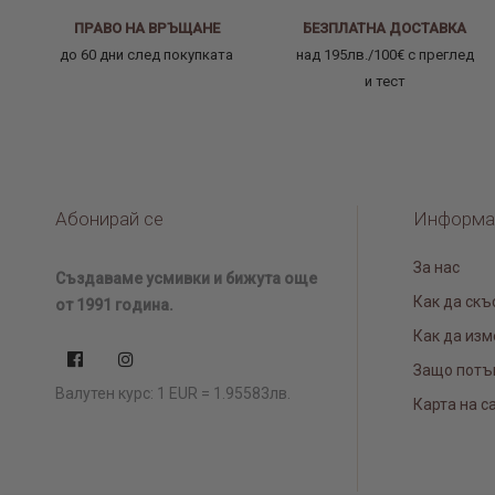
ПРАВО НА ВРЪЩАНЕ
БЕЗПЛАТНА ДОСТАВКА
до 60 дни след покупката
над 195лв./100€ с преглед
и тест
Абонирай се
Информа
За нас
Създаваме усмивки и бижута още
Как да скъ
от 1991 година.
Как да изм
Защо потъ
Валутен курс: 1 EUR = 1.95583лв.
Карта на с