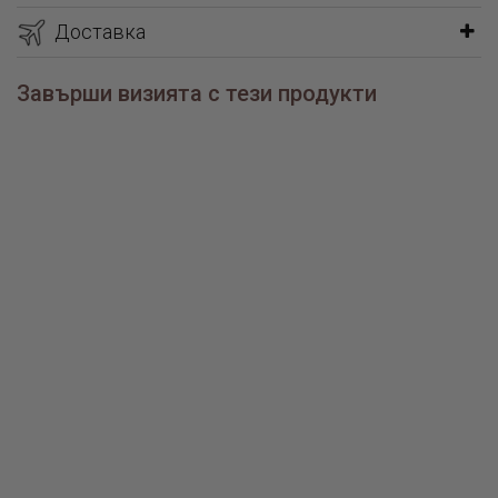
Доставка
Завърши визията с тези продукти
Сребърно колие Barbara
Сребърен пръстен Barbara
€56.90 / 111.29лв.
€46.50 / 90.95лв.