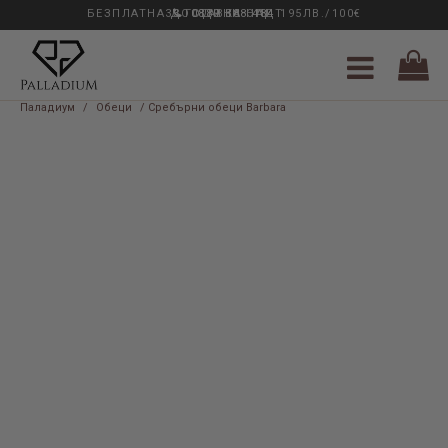
БЕЗПЛАТНА ДОСТАВКА НАД 195ЛВ./100€
33 ГОДИНИ ОПИТ
0889 888 484
Паладиум
/
Обеци
/ Сребърни обеци Barbara