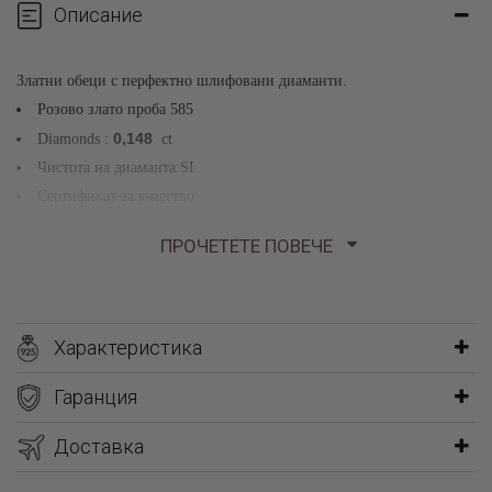
Описание
Златни обеци с перфектно шлифовани диаманти.
Розово злато проба 585
0,148
Diamonds :
ct
Чистота на диаманта:SI
Сертификат за качество
ПРОЧЕТЕТЕ ПОВЕЧЕ
Получавате бижуто в подаръчна опаковка придружено със
сертификат за качество и произход
Характеристика
Гаранция
Доставка