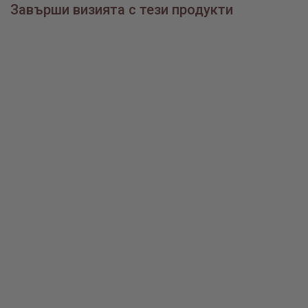
Завърши визията с тези продукти
Златно колие Сърце с диаманти