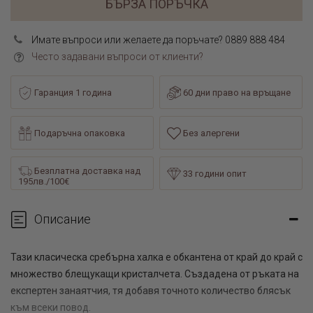
БЪРЗА ПОРЪЧКА
Имате въпроси или желаете да поръчате? 0889 888 484
Често задавани въпроси от клиенти?
Гаранция 1 година
60 дни право на връщане
Подаръчна опаковка
Без алергени
Безплатна доставка над
33 години опит
195лв./100€
Описание
Тази класическа сребърна халка е обкантена от край до край с
множество блещукащи кристалчета. Създадена от ръката на
експертен занаятчия, тя добавя точното количество блясък
към всеки повод.