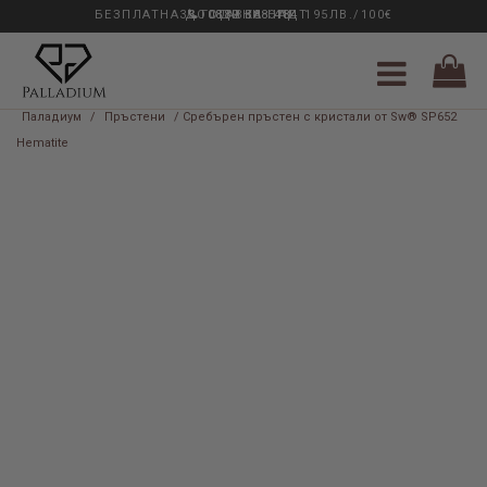
БЕЗПЛАТНА ДОСТАВКА НАД 195ЛВ./100€
33 ГОДИНИ ОПИТ
0889 888 484
Паладиум
/
Пръстени
/ Сребърен пръстен с кристали от Sw® SP652
Hematite