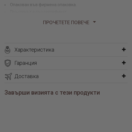
Опакован във фирмена опаковка.
Пръстенът е със сертификат.
ПРОЧЕТЕТЕ ПОВЕЧЕ
Вижте още:
каталог мъжки бижута от сребро
каталог дамски златни висулки
Характеристика
каталог обеци с винт
Гаранция
Доставка
Завърши визията с тези продукти