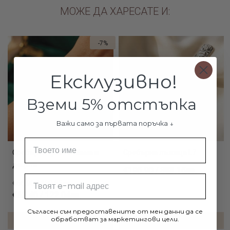
МОЖЕ ДА ХАРЕСАТЕ И:
-7%
Нов
Ексклузивно!
Вземи 5% отстъпка
Важи само за първата поръчка ↓
Име
Сребърна гривна Мама и
Сребърна лъжица L7
децата
€195.90 / 383.15лв.
Email
€66.90 / 130.85лв.
€62.40 / 122.04лв.
Съгласен съм предоставените от мен данни да се
обработват за маркетингови цели.
ДОБАВИ В КОЛИЧКАТА
ДОБАВИ В КОЛИЧКАТА