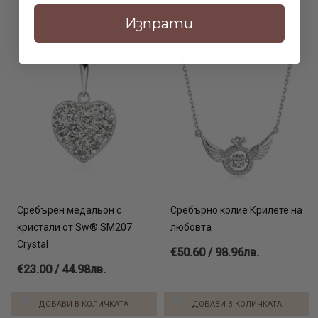
Изпрати
Сребърен медальон с
Сребърно колие Крилете на
кристали от Sw® SM207
любовта
Crystal
€50.60 / 98.96лв.
€23.00 / 44.98лв.
ДОБАВИ В КОЛИЧКАТА
ДОБАВИ В КОЛИЧКАТА