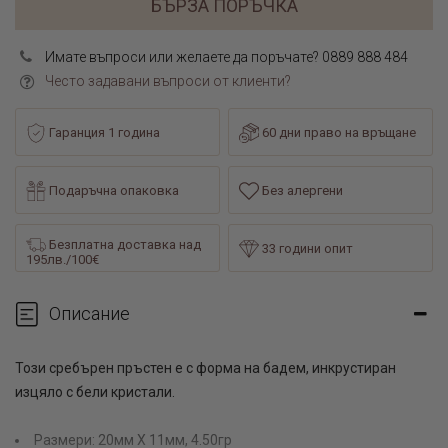
БЪРЗА ПОРЪЧКА
Имате въпроси или желаете да поръчате? 0889 888 484
Често задавани въпроси от клиенти?
Гаранция 1 година
60 дни право на връщане
Подаръчна опаковка
Без алергени
Безплатна доставка над
33 години опит
195лв./100€
Описание
Този сребърен пръстен е с форма на бадем, инкрустиран
изцяло с бели кристали.
Размери: 20мм Х 11мм, 4.50гр