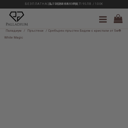
БЕЗПЛАТНА ДОСТАВКА НАД 195ЛВ./100€
33 ГОДИНИ ОПИТ
0889 888 484
Паладиум
/
Пръстени
/ Сребърен пръстен Бадем с кристали от Sw®
White Magic