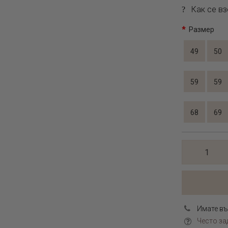
Как се вз
Размер
49
50
59
59
68
69
Имате въ
Често за