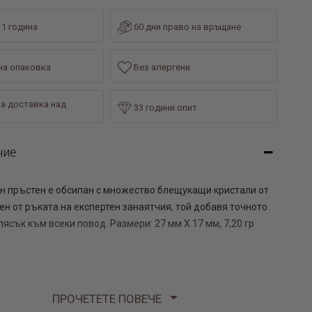
 1 година
60 дни право на връщане
а опаковка
Без алергени
а доставка над
33 години опит
ние
н пръстен е обсипан с множество блещукащи кристали от
н от ръката на експертен занаятчия, той добавя точното
ясък към всеки повод. Размери: 27 мм Х 17 мм, 7,20 гр
ПРОЧЕТЕТЕ ПОВЕЧЕ