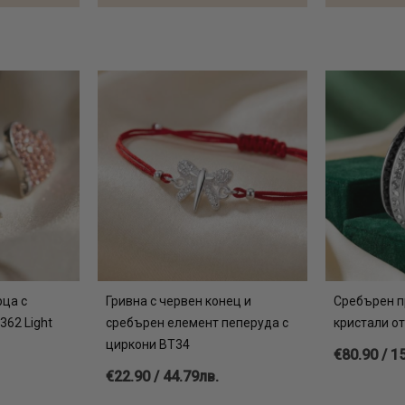
ца с
Гривна с червен конец и
Сребърен п
362 Light
сребърен елемент пеперуда с
кристали от
циркони BT34
€80.90 / 1
€22.90 / 44.79лв.