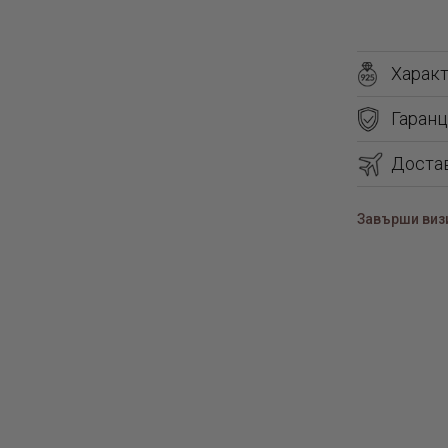
Харак
Гаранц
Доста
Завърши визи