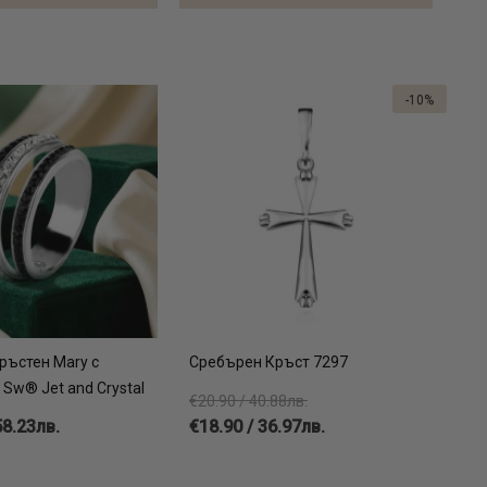
-10%
ръстен Mary с
Сребърен Кръст 7297
 Sw® Jet and Crystal
€20.90 / 40.88лв.
58.23лв.
€18.90 / 36.97лв.