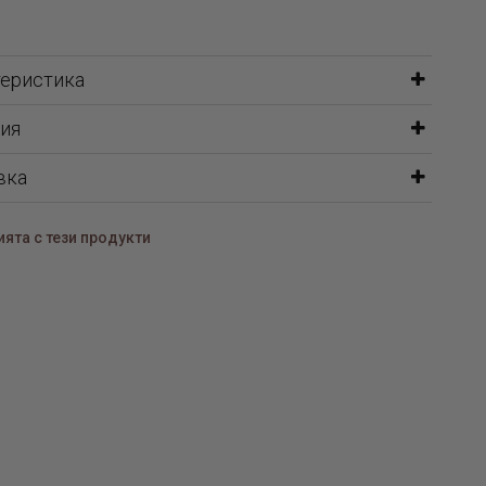
теристика
ия
вка
ята с тези продукти