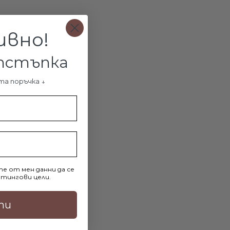
ивно!
отстъпка
Сребърни обеци Aurelis Crystal
та поръчка ↓
€72.90 / 142.58лв.
.23лв.
ДОБАВИ В КОЛИЧКАТА
е от мен данни да се
тингови цели.
ти