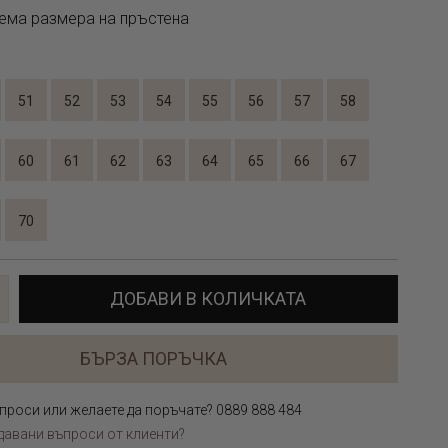
ема размера на пръстена
51
52
53
54
55
56
57
58
60
61
62
63
64
65
66
67
70
ДОБАВИ В КОЛИЧКАТА
БЪРЗА ПОРЪЧКА
проси или желаете да поръчате? 0889 888 484
давани въпроси от клиенти?