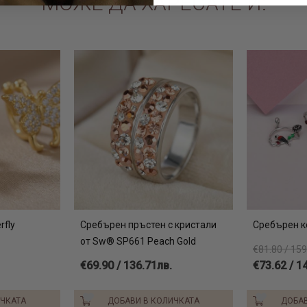
МОЖЕ ДА ХАРЕСАТЕ И:
rfly
Сребърен пръстен с кристали
Сребърен к
от Sw® SP661 Peach Gold
€81.80 / 159
€69.90 / 136.71лв.
€73.62 / 1
ИЧКАТА
ДОБАВИ В КОЛИЧКАТА
ДОБАВ