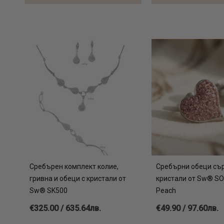
Сребърен комплект колие,
Сребърни обеци сър
гривна и обеци с кристали от
кристали от Sw® SO
Sw® SK500
Peach
€325.00 / 635.64лв.
€49.90 / 97.60лв.