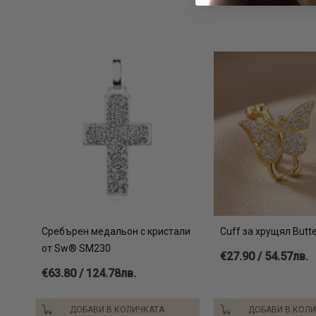
Сребърен медальон с кристали
Cuff за хрущял Butte
от Sw® SM230
€27.90 / 54.57лв.
€63.80 / 124.78лв.
ДОБАВИ В КОЛИЧКАТА
ДОБАВИ В КОЛ