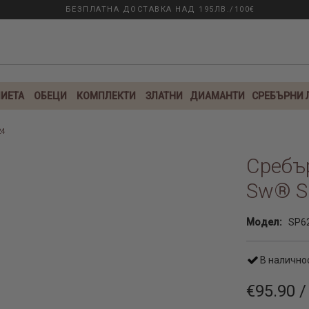
БЕЗПЛАТНА ДОСТАВКА НАД 195ЛВ./100€
ИЕТА
ОБЕЦИ
КОМПЛЕКТИ
ЗЛАТНИ
ДИАМАНТИ
СРЕБЪРНИ
24
Сребър
Sw® S
Модел:
SP6
В налично
€95.90 /