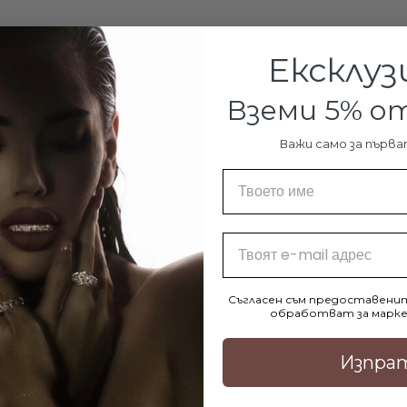
Ексклуз
Вземи 5% 
Важи само за първа
Име
€80.90 / 158
Email
Съгласен съм предоставенит
обработват за марке
Изпра