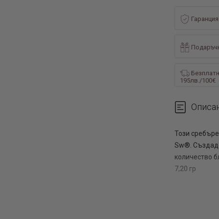
Гаранция
Подаръчн
Безплатн
195лв./100€
Описа
Този сребъре
Sw®. Създаде
количество бл
7,20 гр