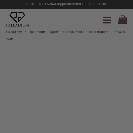
БЕЗПЛАТНА ДОСТАВКА НАД 195ЛВ./100€
33 ГОДИНИ ОПИТ
0889 888 484
Паладиум
/
Пръстени
/ Сребърен пръстен Цвете с кристали от Sw®
Crystal