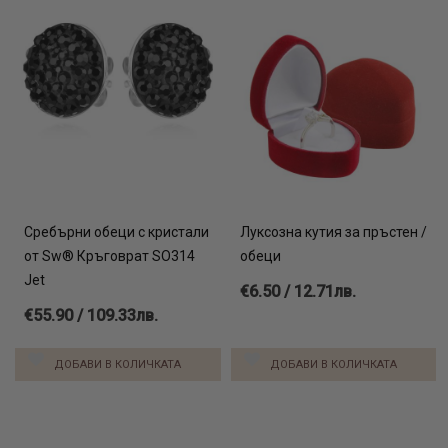
Сребърни обеци с кристали
Луксозна кутия за пръстен /
от Sw® Кръговрат SO314
обеци
Jet
€6.50 / 12.71лв.
€55.90 / 109.33лв.
ДОБАВИ В КОЛИЧКАТА
ДОБАВИ В КОЛИЧКАТА