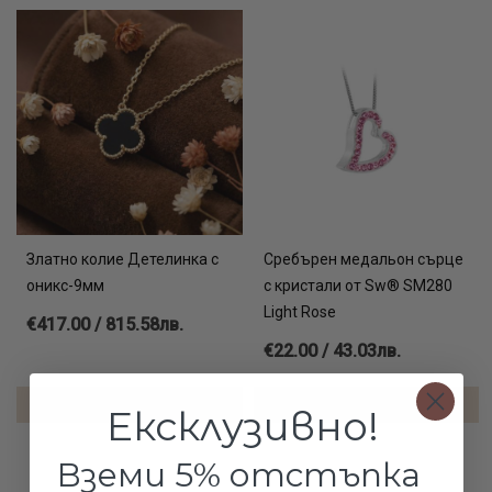
Златно колие Детелинка с
Сребърен медальон сърце
оникс-9мм
с кристали от Sw® SM280
Light Rose
€417.00 / 815.58лв.
€22.00 / 43.03лв.
ДОБАВИ В КОЛИЧКАТА
ДОБАВИ В КОЛИЧКАТА
Ексклузивно!
Вземи 5% отстъпка