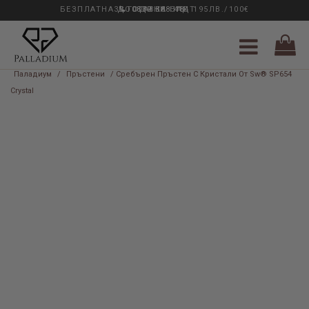
БЕЗПЛАТНА ДОСТАВКА НАД 195ЛВ./100€
33 ГОДИНИ ОПИТ
0889 888 484
Паладиум
/
Пръстени
/ Сребърен Пръстен С Кристали От Sw® SP654
Crystal