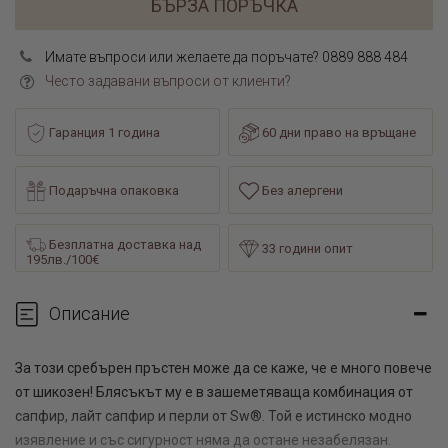
БЪРЗА ПОРЪЧКА
Имате въпроси или желаете да поръчате? 0889 888 484
Често задавани въпроси от клиенти?
Гаранция 1 година
60 дни право на връщане
Подаръчна опаковка
Без алергени
Безплатна доставка над
33 години опит
195лв./100€
Описание
За този сребърен пръстен може да се каже, че е много повече
от шикозен! Блясъкът му е в зашеметяваща комбинация от
сапфир, лайт сапфир и перли от Sw®. Той е истинско модно
изявление и със сигурност няма да остане незабелязан.