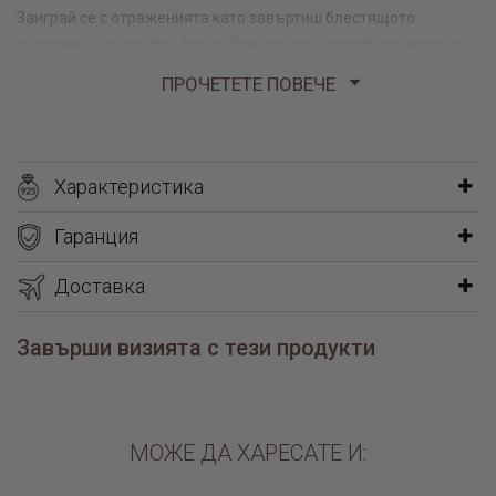
Заиграй се с отраженията като завъртиш блестящото
съкровище около пръста си. Завършете цялостната визия с
подходящо колие и обеци.
ПРОЧЕТЕТЕ ПОВЕЧЕ
Характеристика
Гаранция
Доставка
Завърши визията с тези продукти
МОЖЕ ДА ХАРЕСАТЕ И: