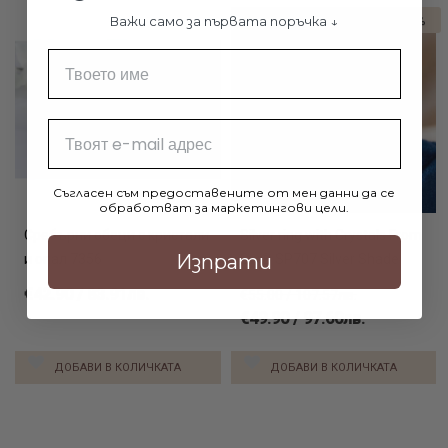
Важи само за първата поръчка ↓
-9%
Име
Email
Съгласен съм предоставените от мен данни да се
обработват за маркетингови цели.
Сребърни обеци с кристали
Silver ring with Crystals From
Изпрати
и опал 7356
Sw® SP707 Silver Shade
€42.90 / 83.91лв.
€55.00 / 107.57лв.
€49.90 / 97.60лв.
ДОБАВИ В КОЛИЧКАТА
ДОБАВИ В КОЛИЧКАТА