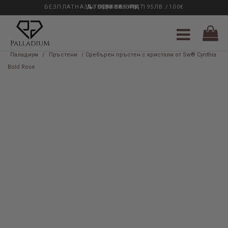
БЕЗПЛАТНА ДОСТАВКА НАД 195ЛВ./100€
33 ГОДИНИ ОПИТ
0889 888 484
Паладиум
/
Пръстени
/ Сребърен пръстен с кристали от Sw® Cynthia
Bold Rose