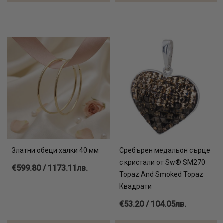
Златни обеци халки 40 мм
Сребърен медальон сърце
с кристали от Sw® SM270
€599.80 / 1173.11лв.
Topaz And Smoked Topaz
Квадрати
€53.20 / 104.05лв.