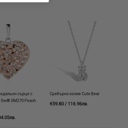
едальон сърце с
Сребърно колие Cute Bear
т Sw® SM270 Peach
€59.80 / 116.96лв.
04.05лв.