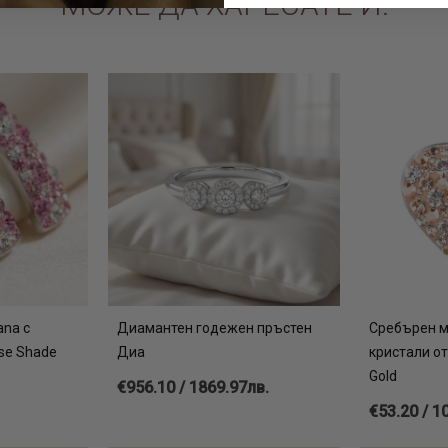
МОЖЕ ДА ХАРЕСАТЕ И:
ana с
Диамантен годежен пръстен
Сребърен м
se Shade
Диа
кристали о
Gold
€956.10 / 1869.97лв.
€53.20 / 1