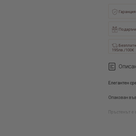
Гаранция
Подаръчн
Безплатн
195лв./100€
Описа
Елегантен ср
Опакован във
Пръстенът е 