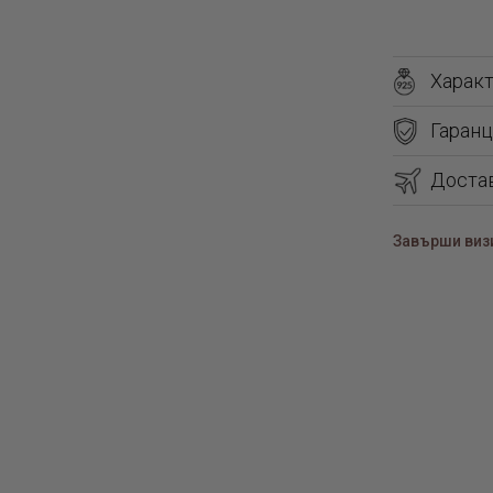
Харак
Гаранц
Доста
Завърши визи