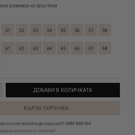
ема размера на пръстена
51
52
53
54
55
56
57
58
61
62
63
64
65
66
67
68
ДОБАВИ В КОЛИЧКАТА
БЪРЗА ПОРЪЧКА
проси или желаете да поръчате? 0889 888 484
давани въпроси от клиенти?