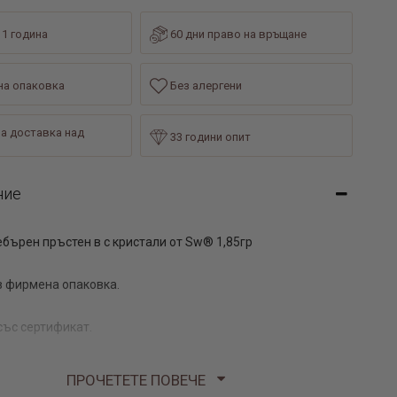
 1 година
60 дни право на връщане
а опаковка
Без алергени
а доставка над
33 години опит
ние
ебърен пръстен в с кристали от Sw® 1,85гр
 фирмена опаковка.
със сертификат.
ПРОЧЕТЕТЕ ПОВЕЧЕ