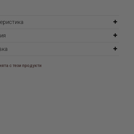
теристика
ия
вка
ята с тези продукти