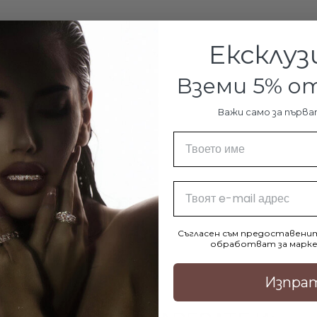
Ексклуз
Вземи 5% 
Сребърен ко
Важи само за първа
Име
€82.90 / 
Email
Съгласен съм предоставенит
обработват за марке
Изпра