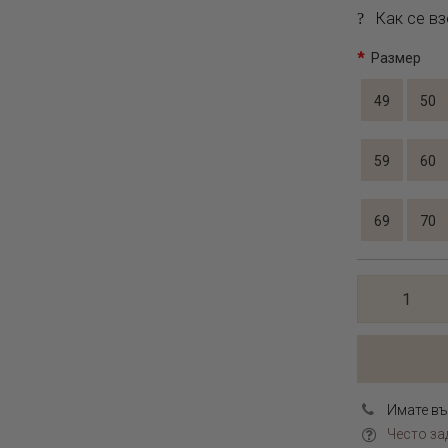
Как се вз
Размер
49
50
59
60
69
70
Имате въ
Често за