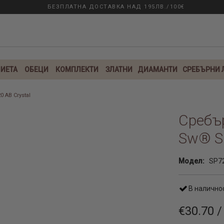
БЕЗПЛАТНА ДОСТАВКА НАД 195ЛВ./100€
ИЕТА
ОБЕЦИ
КОМПЛЕКТИ
ЗЛАТНИ
ДИАМАНТИ
СРЕБЪРНИ
 AB Crystal
Сребър
Sw® SP
Модел:
SP7
В налично
€30.70 /