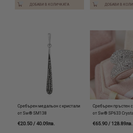
ДОБАВИ В КОЛИЧКАТА
ДОБАВИ В КОЛ
Сребърен медальон с кристали
Сребърен пръстен с
от Sw® SM138
от Sw® SP633 Crysta
€20.50 / 40.09лв.
€65.90 / 128.89лв.