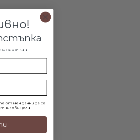
ивно!
отстъпка
мплект Guadalupe обеци и медальон с кристали от Sw® AB Crystal
та поръчка ↓
162.14лв.
ДОБАВИ В КОЛИЧКАТА
е от мен данни да се
тингови цели.
ти