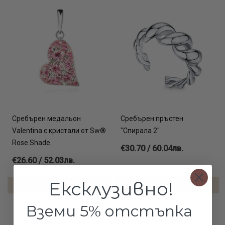
Сребърен медальон
Сребърен пръстен
Valentina с кристали от Sw®
"Спирала 2"
Rose Shade
€30.70 / 60.04лв.
€26.60 / 52.03лв.
Ексклузивно!
ДОБАВИ В КОЛИЧКАТА
ДОБАВИ В КОЛИЧКАТА
Вземи 5% отстъпка