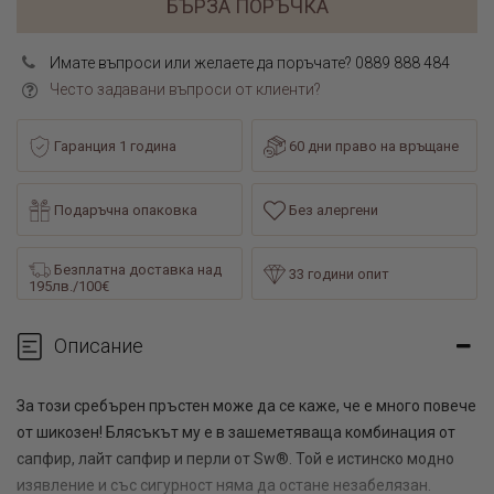
БЪРЗА ПОРЪЧКА
Имате въпроси или желаете да поръчате? 0889 888 484
Често задавани въпроси от клиенти?
Гаранция 1 година
60 дни право на връщане
Подаръчна опаковка
Без алергени
Безплатна доставка над
33 години опит
195лв./100€
Описание
За този сребърен пръстен може да се каже, че е много повече
от шикозен! Блясъкът му е в зашеметяваща комбинация от
сапфир, лайт сапфир и перли от Sw®. Той е истинско модно
изявление и със сигурност няма да остане незабелязан.