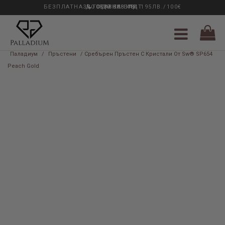
БЕЗПЛАТНА ДОСТАВКА НАД 195ЛВ./100€
33 ГОДИНИ ОПИТ
0889 888 484
Паладиум
/
Пръстени
/ Сребърен Пръстен С Кристали От Sw® SP654
Peach Gold