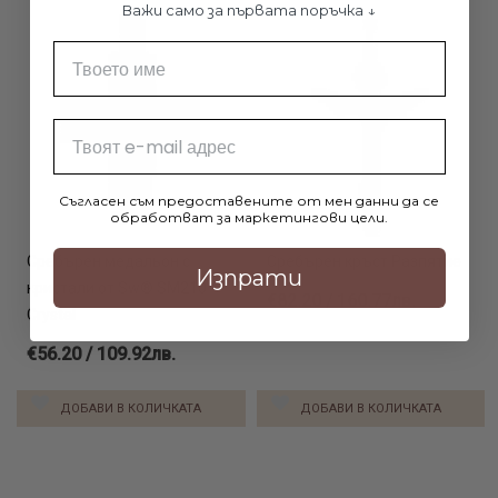
Важи само за първата поръчка ↓
Име
Email
Съгласен съм предоставените от мен данни да се
обработват за маркетингови цели.
Сребърен медальон с
Сребърен кръст Разпятие
Изпрати
кристали от Sw® SM210
€82.20 / 160.77лв.
Crystal
€56.20 / 109.92лв.
ДОБАВИ В КОЛИЧКАТА
ДОБАВИ В КОЛИЧКАТА