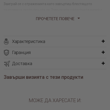
Заиграй се с отраженията като завъртиш блестящото
съкровище около пръста си. Завършете цялостната визия с
подходящо колие и обеци.
ПРОЧЕТЕТЕ ПОВЕЧЕ
11,00 гр
Характеристика
Гаранция
Доставка
Завърши визията с тези продукти
МОЖЕ ДА ХАРЕСАТЕ И: