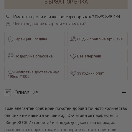
БЪРЗА ПОРЪЧКА
Имате въпроси или желаете да поръчате? 0889 888 484
Често задавани въпроси от клиенти?
Гаранция 1 година
60 дни право на връщане
Подаръчна опаковка
Без алергени
Безплатна доставка над
33 години опит
195лв./100€
Описание
Този елегантен сребърен пръстен добавя точното количество
блясък към вашия външен вид. Съчетава се перфектно с
обеци SO 302 /топчета/ и е подходящ както за офиса, за
разходката в парка, така и за вечерите навън с приятели.