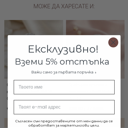
МОЖЕ ДА ХАРЕСАТЕ И:
Ексклузивно!
Вземи 5% отстъпка
Важи само за първата поръчка ↓
Име
Сребърен пръстен с
Сребърен пръстен с
кристали от Sw® SP610
кристали от Sw® Melody
Crystal
Crystal
Email
€47.80 / 93.49лв.
€39.80 / 77.84лв.
Съгласен съм предоставените от мен данни да се
ДОБАВИ В КОЛИЧКАТА
ДОБАВИ В КОЛИЧКАТА
обработват за маркетингови цели.