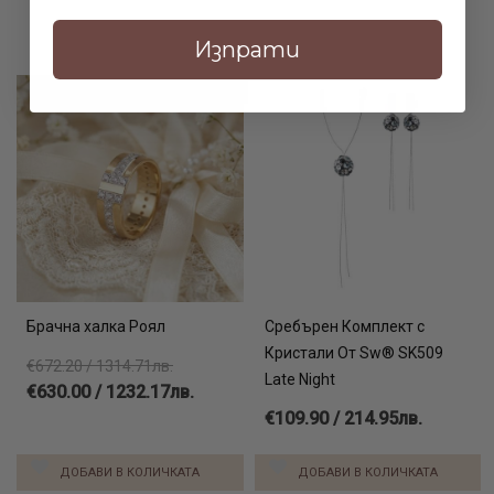
Изпрати
-6%
Брачна халка Роял
Сребърен Комплект с
Кристали От Sw® SK509
€672.20 / 1314.71лв.
Late Night
€630.00 / 1232.17лв.
€109.90 / 214.95лв.
ДОБАВИ В КОЛИЧКАТА
ДОБАВИ В КОЛИЧКАТА