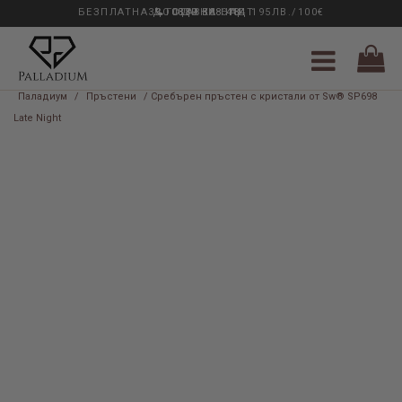
БЕЗПЛАТНА ДОСТАВКА НАД 195ЛВ./100€
33 ГОДИНИ ОПИТ
0889 888 484
Паладиум
/
Пръстени
/ Сребърен пръстен с кристали от Sw® SP698
Late Night