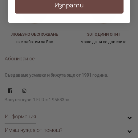
Изпрати
ЛЮБЕЗНО ОБСЛУЖВАНЕ
30 ГОДИНИ ОПИТ
ние работим за Вас
може да ни се доверите
Абонирай се
Създаваме усмивки и бижута още от 1991 година.
Валутен курс: 1 EUR = 1.95583лв.
Информация
Имаш нужда от помощ?