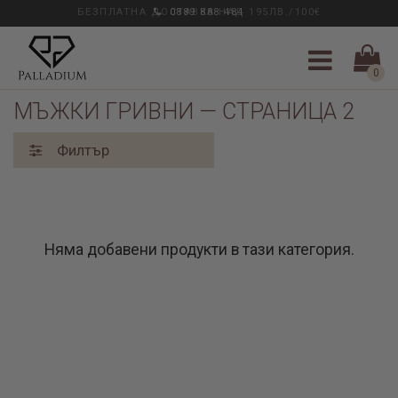
БЕЗПЛАТНА ДОСТАВКА НАД 195ЛВ./100€
0889 888 484
0
Паладиум
/
Гривни
/ Мъжки гривни
МЪЖКИ ГРИВНИ — СТРАНИЦА 2
Филтър
Няма добавени продукти в тази категория.