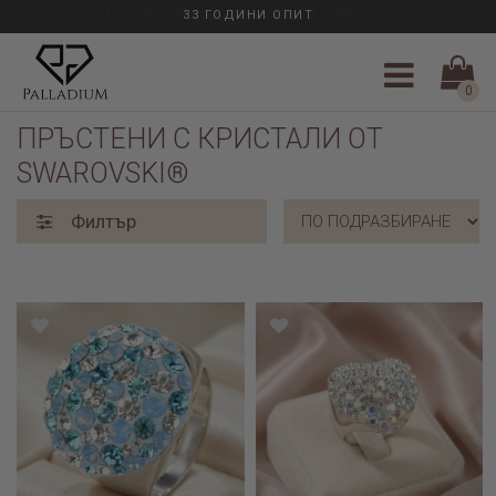
БЕЗПЛАТНА ДОСТАВКА НАД 195ЛВ./100€
0
Паладиум
/
Пръстени
/ Пръстени с кристали от Swarovski®
ПРЪСТЕНИ С КРИСТАЛИ ОТ
SWAROVSKI®
Филтър