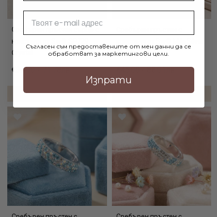
Email
Сребърен пръстен сърце с
Сребърен пръстен с
кристали от Sw® SP729
кристали от Sw® Mila Silver
Съгласен съм предоставените от мен данни да се
Crystal
Shade
обработват за маркетингови цели.
€36.70 / 71.78лв.
€45.00 / 88.01лв.
Изпрати
ДОБАВИ В КОЛИЧКАТА
ДОБАВИ В КОЛИЧКАТА
Сребърен пръстен с
Сребърен пръстен с