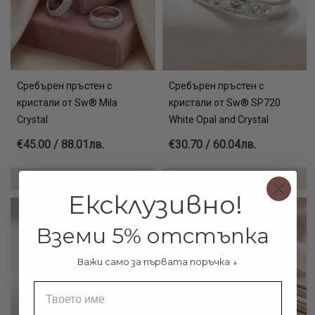
Сребърен пръстен с
Сребърен пръстен с
кристали от Sw® Mila
кристали от Sw® SP720
Crystal
White Opal and Crystal
€45.00 / 88.01лв.
€30.70 / 60.04лв.
ДОБАВИ В КОЛИЧКАТА
ДОБАВИ В КОЛИЧКАТА
Ексклузивно!
Вземи 5% отстъпка
Важи само за първата поръчка ↓
Име