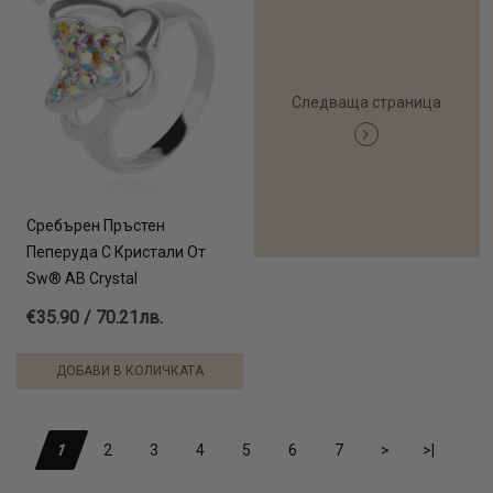
Следваща страница
Сребърен Пръстен
Пеперуда С Кристали От
Sw® AB Crystal
€35.90 / 70.21лв.
ДОБАВИ В КОЛИЧКАТА
1
2
3
4
5
6
7
>
>|