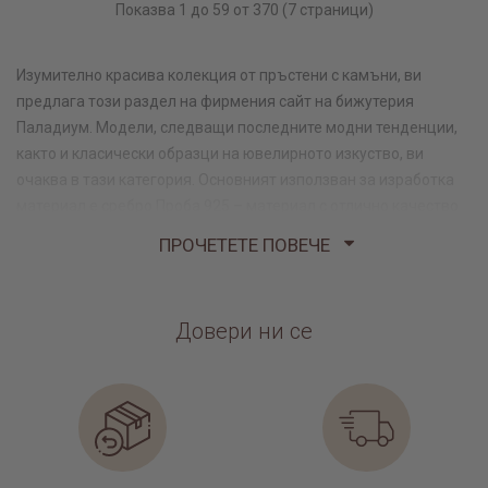
Показва 1 до 59 от 370 (7 страници)
Изумително красива колекция от пръстени с камъни, ви
предлага този раздел на фирмения сайт на бижутерия
Паладиум. Модели, следващи последните модни тенденции,
както и класически образци на ювелирното изкуство, ви
очаква в тази категория. Основният използван за изработка
материал е сребро Проба 925 – материал с отлично качество
на достъпна цена.
ПРОЧЕТЕТЕ ПОВЕЧЕ
Как да изберете уникалното бижу,
което ще ви радва ден след ден?
Довери ни се
Разглеждайки уникалните ни пръстени с камък Swarovski, е
много възможно да изпитате затруднения в избора на
идеалния модел. Задачата е двойно по-сложна, ако пред нея
е изправен мъж, желаещ да изненада и зарадва любимата