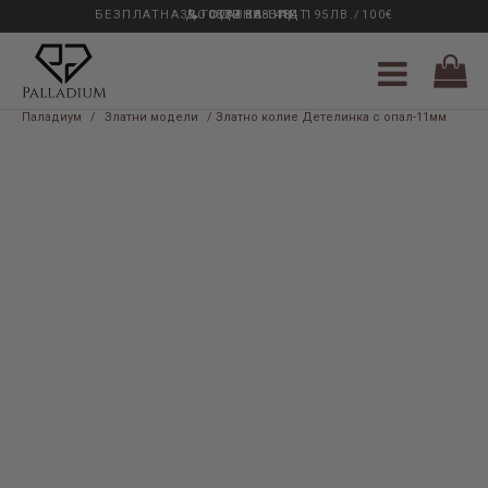
БЕЗПЛАТНА ДОСТАВКА НАД 195ЛВ./100€
33 ГОДИНИ ОПИТ
0889 888 484
Паладиум
/
Златни модели
/ Златно колие Детелинка с опал-11мм