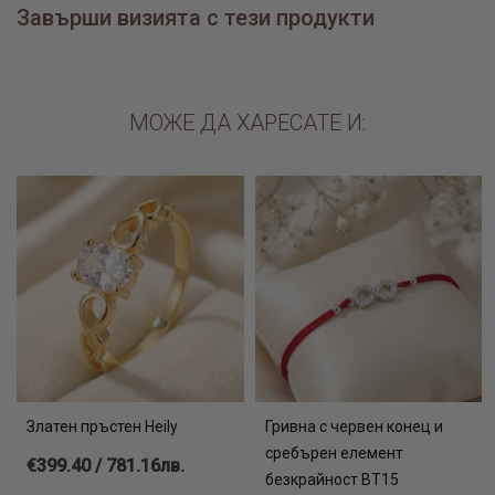
Завърши визията с тези продукти
Вижте още:
каталог авторски сребърни бижута
МОЖЕ ДА ХАРЕСАТЕ И:
каталог сребърни гривни с камъни
каталог колиета онлайн
Златен пръстен Heily
Гривна с червен конец и
сребърен елемент
€399.40 / 781.16лв.
безкрайност BT15