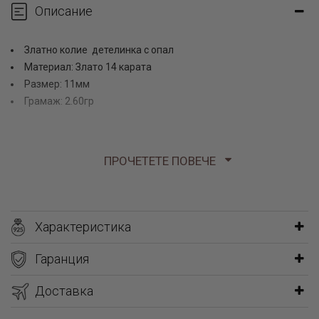
Описание
Златно колие детелинка с опал
Материал: Злато 14 карата
Размер: 11мм
Грамаж: 2.60гр
ПРОЧЕТЕТЕ ПОВЕЧЕ
Високото качество на материалите и безупречната изработка
са причина да ги поръчате още сега.
Характеристика
Гаранция
Колието е изработено от 14 каратово злато проба 585 в
класически жълт цвят. Предоставя се на купувача заедно със
Доставка
сертификат за произход и качество – документ, който
гарантира автентичността на материала.