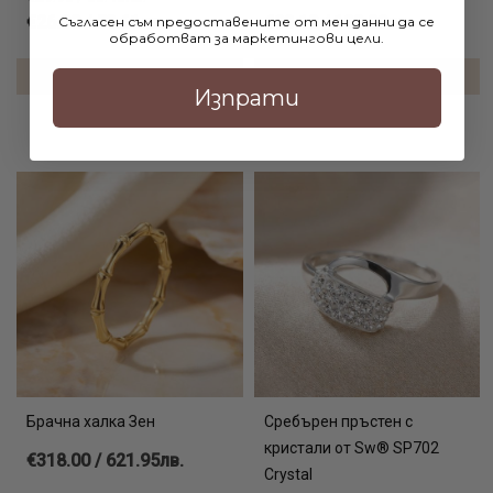
€26.90 / 52.61лв.
€93.10 / 182.09лв.
Съгласен съм предоставените от мен данни да се
обработват за маркетингови цели.
ДОБАВИ В КОЛИЧКАТА
ДОБАВИ В КОЛИЧКАТА
Изпрати
Брачна халка Зен
Сребърен пръстен с
кристали от Sw® SP702
€318.00 / 621.95лв.
Crystal