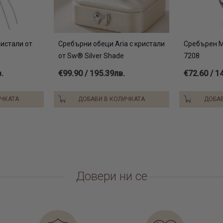
ристали от
Сребърни обеци Aria с кристали
Сребърен 
от Sw® Silver Shade
7208
.
€99.90 / 195.39лв.
€72.60 / 1
ИЧКАТА
ДОБАВИ В КОЛИЧКАТА
ДОБАВ
Довери ни се