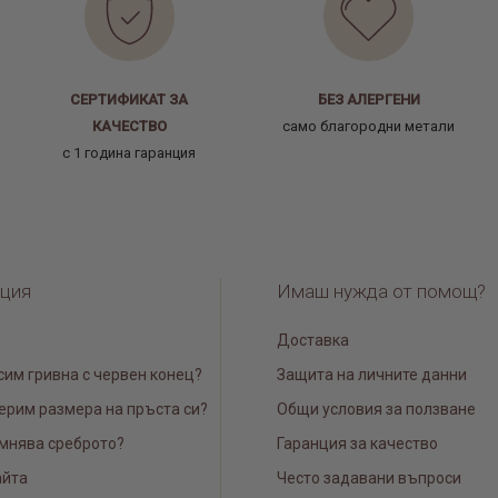
СЕРТИФИКАТ ЗА
БЕЗ АЛЕРГЕНИ
КАЧЕСТВО
само благородни метали
с 1 година гаранция
ция
Имаш нужда от помощ?
Доставка
сим гривна с червен конец?
Защита на личните данни
ерим размера на пръста си?
Общи условия за ползване
мнява среброто?
Гаранция за качество
айта
Често задавани въпроси