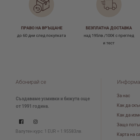
ПРАВО НА ВРЪЩАНЕ
БЕЗПЛАТНА ДОСТАВКА
до 60 дни след покупката
над 195лв./100€ с преглед
и тест
Абонирай се
Информа
За нас
Създаваме усмивки и бижута още
Как да скъ
от 1991 година.
Как да изм
Защо потъ
Валутен курс: 1 EUR = 1.95583лв.
Карта на с