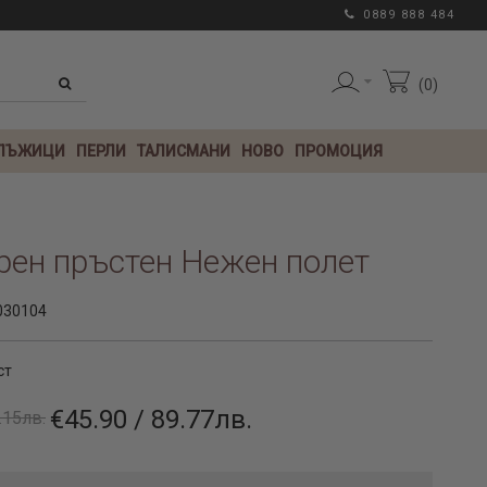
0889 888 484
0
 ЛЪЖИЦИ
ПЕРЛИ
ТАЛИСМАНИ
НОВО
ПРОМОЦИЯ
рен пръстен Нежен полет
030104
ст
€45.90 / 89.77лв.
.15лв.