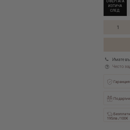
ОФЕРТАТА
ИЗТИЧА
СЛЕД:
Имате въ
Често за
Гаранция
Подаръчн
Безплатн
195лв./100€