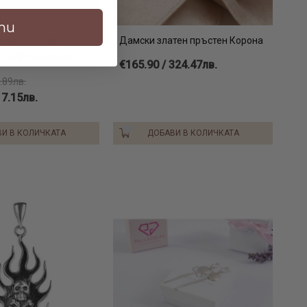
ти
еци Daniela с
Дамски златен пръстен Корона
т Sw® Peach Gold
€165.90 / 324.47лв.
.89лв.
17.15лв.
И В КОЛИЧКАТА
ДОБАВИ В КОЛИЧКАТА