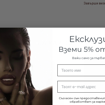
Завърши визи
Ексклуз
МОЖЕ ДА ХАРЕСАТЕ И:
Вземи 5% 
Важи само за първа
Име
Email
Съгласен съм предоставенит
обработват за марке