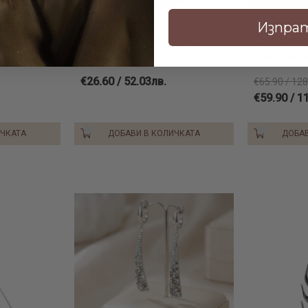
Изпра
 кристали
Сребърен медальон Valentina с
Сребърни об
Blue
кристали от Sw® Peach Gold
кристали О
€26.60 / 52.03лв.
€65.90 / 128
€59.90 / 1
ИЧКАТА
ДОБАВИ В КОЛИЧКАТА
ДОБАВ