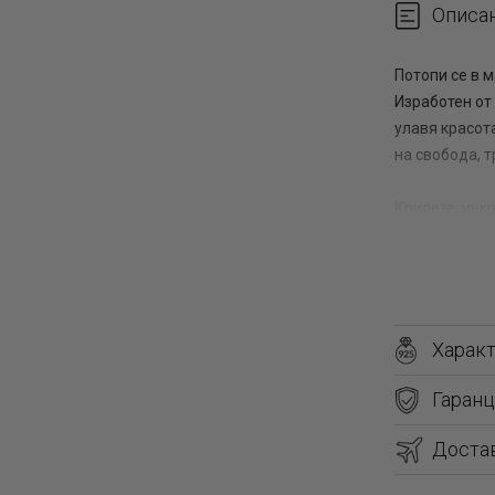
Описа
Потопи се в 
Изработен от
улавя красот
на свобода, 
Крилете, инк
блясък, прид
дизайн прави
така и за спе
Нежен полет н
Харак
вътрешна ха
Гаранц
Доста