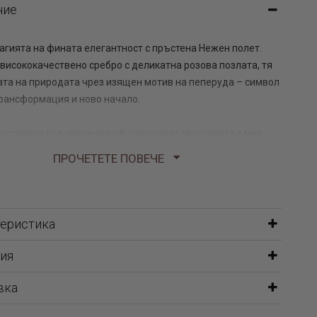
ние
магията на фината елегантност с пръстена Нежен полет.
 висококачествено сребро с деликатна розова позлата, тя
ата на природата чрез изящен мотив на пеперуда – символ
трансформация и ново начало.
рустирани със сияен седеф, пречупват светлината с мек
авайки на всяко движение изтънчена нежност. Финият
ПРОЧЕТЕТЕ ПОВЕЧЕ
 пръстена перфектен акцент както за ежедневна визия,
циални поводи.
е е просто бижу – той е усещане за лекота, женственост и
теристика
рмония.✨
ия
вка