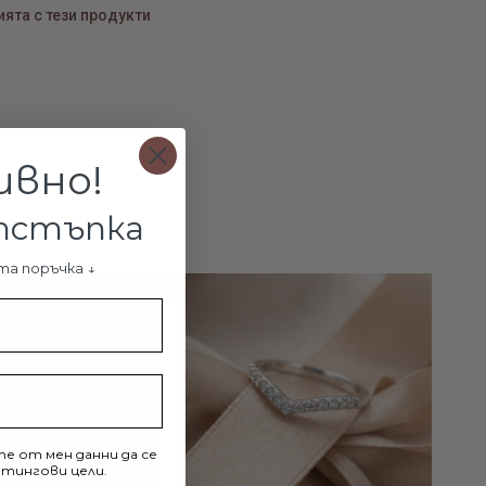
ята с тези продукти
ивно!
отстъпка
та поръчка ↓
-9%
е от мен данни да се
тингови цели.