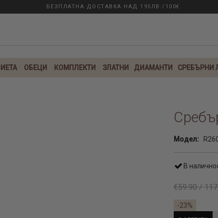
БЕЗПЛАТНА ДОСТАВКА НАД 195ЛВ./100€
ИЕТА
ОБЕЦИ
КОМПЛЕКТИ
ЗЛАТНИ
ДИАМАНТИ
СРЕБЪРНИ
Сребъ
Модел:
R26
В налично
€59.90 / 117
-23%