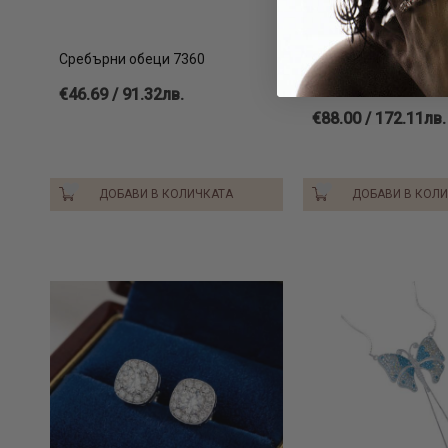
Сребърни обеци 7360
Сребърен пръстен с
от Sw® SP623 Deep 
€46.69 / 91.32лв.
€88.00 / 172.11лв.
ДОБАВИ В КОЛИЧКАТА
ДОБАВИ В КОЛ