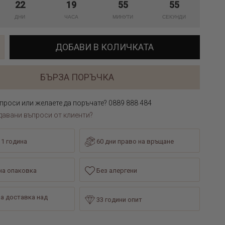
22
19
55
55
ДОБАВИ В КОЛИЧКАТА
БЪРЗА ПОРЪЧКА
проси или желаете да поръчате? 0889 888 484
давани въпроси от клиенти?
 1 година
60 дни право на връщане
а опаковка
Без алергени
а доставка над
33 години опит