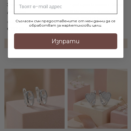
Email
Златни обеци Любов с
Сребърен Комплект Обеци
диаманти
И Медальон С Кристали От
Sw® SKM126 Peach Gold
Съгласен съм предоставените от мен данни да се
€843.70 / 1650.13лв.
обработват за маркетингови цели.
€767.00 / 1500.12лв.
€63.80 / 124.78лв.
Изпрати
ДОБАВИ В КОЛИЧКАТА
ДОБАВИ В КОЛИЧКАТА