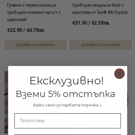
Гривна с червен конец и
Сребърен медльон Kate с
сребърен елемент кръст с
кристали от Sw® AB Crystal
цирконий
€31.90 / 62.39лв.
€22.90 / 44.79лв.
ДОБАВИ В КОЛИЧКАТА
ДОБАВИ В КОЛИЧКАТА
-9%
Ексклузивно!
Вземи 5% отстъпка
Важи само за първата поръчка ↓
Име