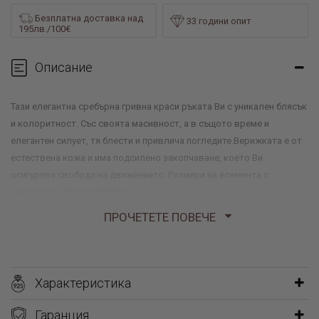
Безплатна доставка над
33 години опит
195лв./100€
Описание
Тази елегантна сребърна гривна краси ръката Ви с уникален блясък
и колоритност. Със своята масивност, а в същото време и
елегантен силует, тя блести и привлича погледите.Верижката е от
естествена кожа и има подсилено закопчаване, което Ви
осигурява свобода на движението. Размери на елемента с
кристалите 4,6 см Х 2,00 см
ПРОЧЕТЕТЕ ПОВЕЧЕ
Характеристика
Гаранция