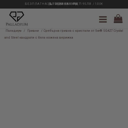
БЕЗПЛАТНА ДОСТАВКА НАД 195ЛВ./100€
33 ГОДИНИ ОПИТ
0889 888 484
Паладиум
/
Гривни
/ Сребърна гривна с кристали от Sw® SG427 Crystal
and Steel квадрати с бяла кожена верижка