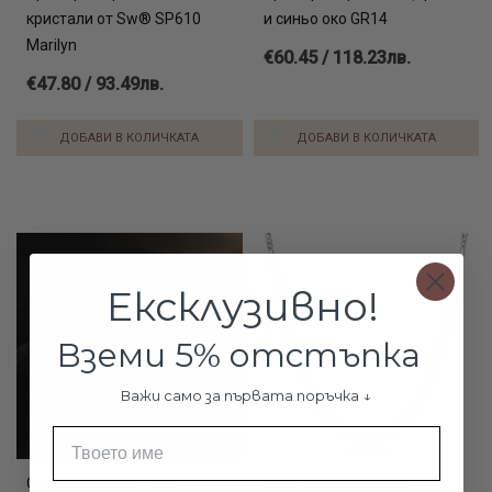
кристали от Sw® SP610
и синьо око GR14
Marilyn
€60.45 / 118.23лв.
€47.80 / 93.49лв.
ДОБАВИ В КОЛИЧКАТА
ДОБАВИ В КОЛИЧКАТА
Ексклузивно!
Вземи 5% отстъпка
Важи само за първата поръчка ↓
Име
Сребърен Пръстен С
Сребърен синджир