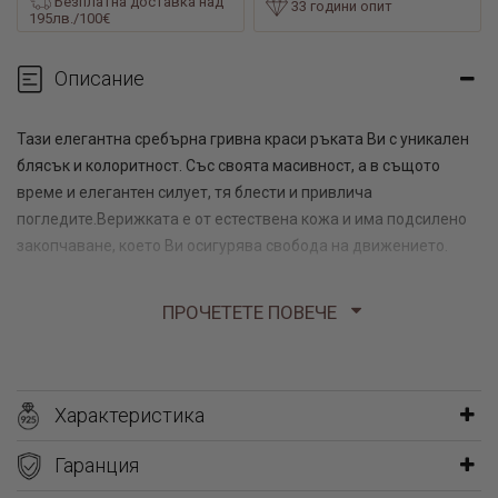
Безплатна доставка над
33 години опит
195лв./100€
Описание
Тази елегантна сребърна гривна краси ръката Ви с уникален
блясък и колоритност. Със своята масивност, а в същото
време и елегантен силует, тя блести и привлича
погледите.Верижката е от естествена кожа и има подсилено
закопчаване, което Ви осигурява свобода на движението.
Размери на елемента с кристалите 4,6 см Х 2,00 см
ПРОЧЕТЕТЕ ПОВЕЧЕ
Вижте още:
сребърни обеци онлайн
Характеристика
перли бижута онлайн
диамантени годежни пръстени онлайн
Гаранция