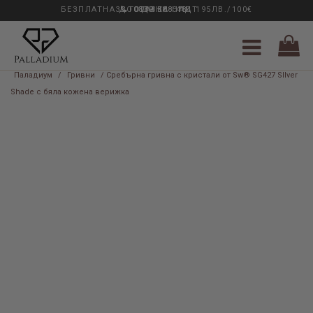
БЕЗПЛАТНА ДОСТАВКА НАД 195ЛВ./100€
33 ГОДИНИ ОПИТ
0889 888 484
Паладиум
/
Гривни
/ Сребърна гривна с кристали от Sw® SG427 SIlver
Shade с бяла кожена верижка