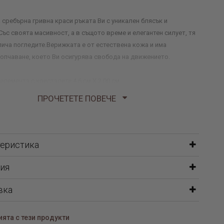
 сребърна гривна краси ръката Ви с уникален блясък и
Със своята масивност, а в същото време и елегантен силует, тя
лича погледите.Верижката е от естествена кожа и има
опчаване, което Ви осигурява свобода на движението.
елемента с кристалите 4,6 см Х 2,00 см
ПРОЧЕТЕТЕ ПОВЕЧЕ
теристика
ия
вка
ята с тези продукти