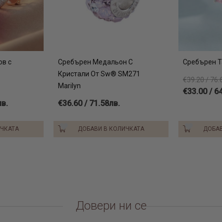
ов с
Сребърен Медальон С
Сребърен Т
Кристали От Sw® SM271
€39.20 / 76.
Marilyn
€33.00 / 6
лв.
€36.60 / 71.58лв.
ИЧКАТА
ДОБАВИ В КОЛИЧКАТА
ДОБАВ
Довери ни се