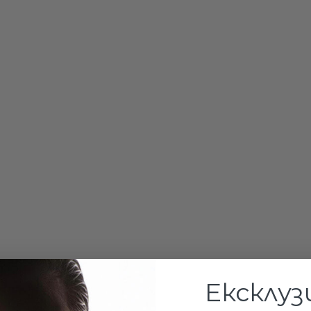
Ексклуз
€43.90 / 8