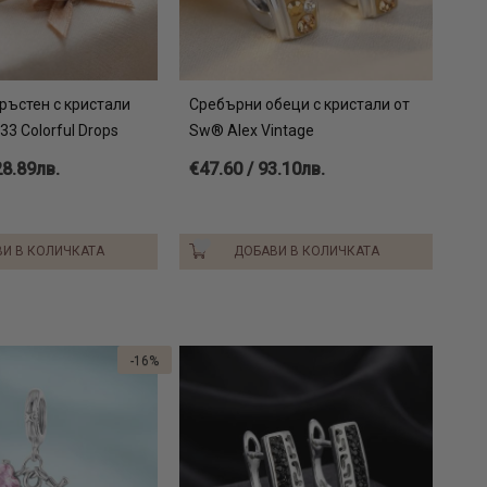
ръстен с кристали
Сребърни обеци с кристали от
3 Colorful Drops
Sw® Alex Vintage
28.89лв.
€47.60 / 93.10лв.
И В КОЛИЧКАТА
ДОБАВИ В КОЛИЧКАТА
-16%