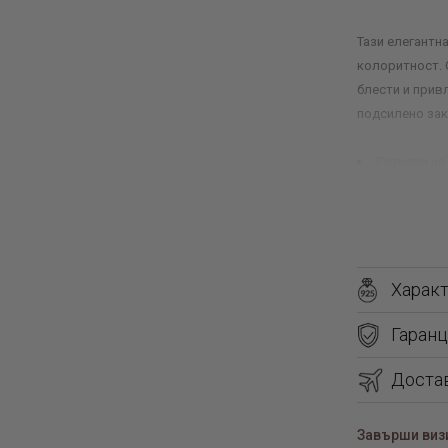
Тази елегантна
колоритност. 
блести и прив
подсилено зак
Размери на 
Харак
Гаранц
Доста
Завърши визи