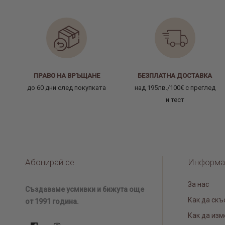
ПРАВО НА ВРЪЩАНЕ
БЕЗПЛАТНА ДОСТАВКА
до 60 дни след покупката
над 195лв./100€ с преглед
и тест
Абонирай се
Информа
За нас
Създаваме усмивки и бижута още
Как да скъ
от 1991 година.
Как да изм