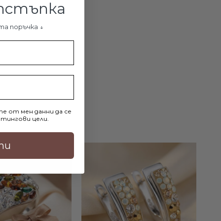
отстъпка
ДОБАВИ В КОЛИЧКАТА
та поръчка ↓
е от мен данни да се
тингови цели.
ти