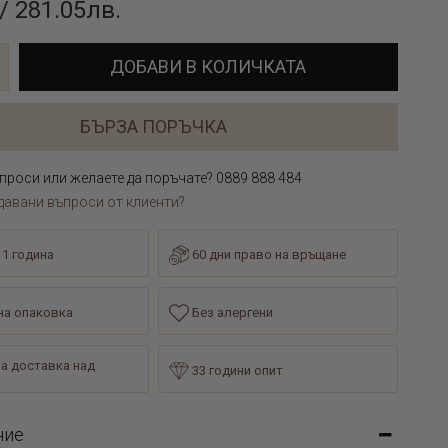
/ 281.05лв.
ДОБАВИ В КОЛИЧКАТА
БЪРЗА ПОРЪЧКА
проси или желаете да поръчате? 0889 888 484
давани въпроси от клиенти?
 1 година
60 дни право на връщане
а опаковка
Без алергени
а доставка над
33 години опит
ние