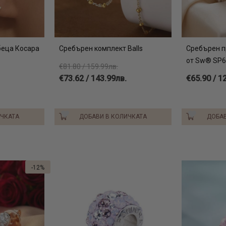
беца Косара
Сребърен комплект Balls
Сребърен п
от Sw® SP63
€81.80 / 159.99лв.
€73.62 / 143.99лв.
€65.90 / 1
ИЧКАТА
ДОБАВИ В КОЛИЧКАТА
ДОБАВ
-12%