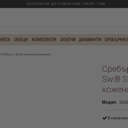
БЕЗПЛАТНА ДОСТАВКА НАД 195ЛВ./100€
ИЕТА
ОБЕЦИ
КОМПЛЕКТИ
ЗЛАТНИ
ДИАМАНТИ
СРЕБЪРНИ
cht Blue с бяла кожена верижка
Сребър
Sw® SG
кожен
Модел:
SG42
В налично