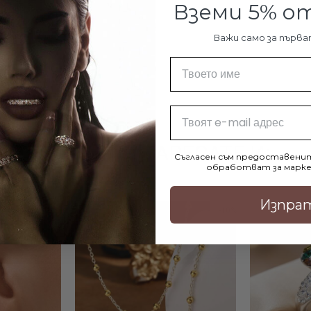
Вземи 5% 
Важи само за първа
Име
Email
МОЖЕ ДА ХАРЕСАТЕ И:
Съгласен съм предоставенит
обработват за марке
Изпра
-10%