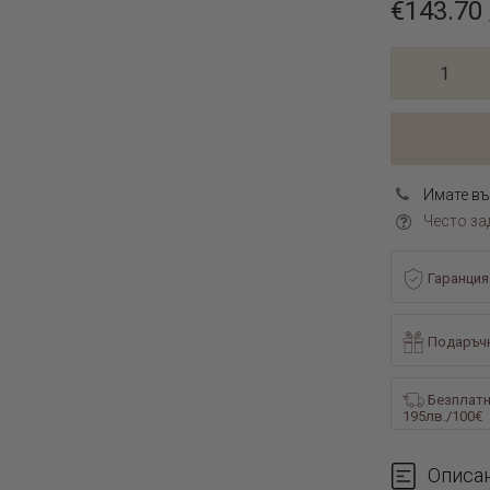
€143.70 
Имате въ
Често за
Гаранция
Подаръчн
Безплатн
195лв./100€
Описа