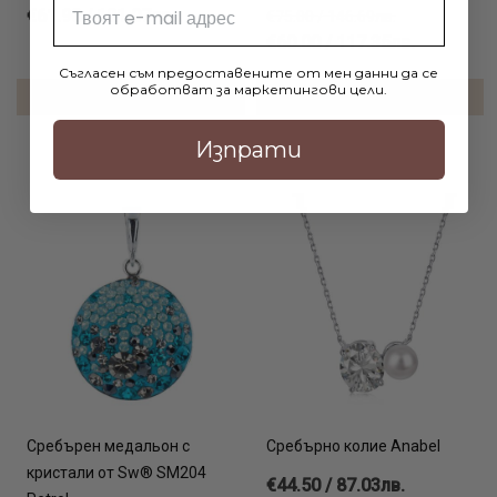
Email
€61.90 / 121.07лв.
€75.00 / 146.69лв.
€60.00 / 117.35лв.
Съгласен съм предоставените от мен данни да се
обработват за маркетингови цели.
ДОБАВИ В КОЛИЧКАТА
ДОБАВИ В КОЛИЧКАТА
Изпрати
Сребърен медальон с
Сребърно колие Anabel
кристали от Sw® SM204
€44.50 / 87.03лв.