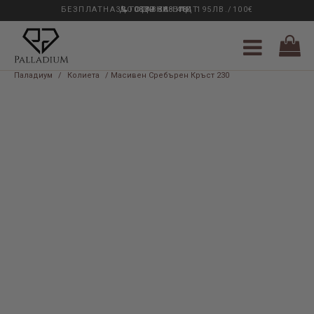
БЕЗПЛАТНА ДОСТАВКА НАД 195ЛВ./100€
33 ГОДИНИ ОПИТ
0889 888 484
Паладиум
/
Колиета
/ Масивен Сребърен Кръст 230