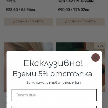
Crystal
Sw® SKM119 Hematite
€28.60 / 55.94лв.
€90.00 / 176.02лв.
ДОБАВИ В КОЛИЧКАТА
ДОБАВИ В КОЛИЧКАТА
-20%
Ексклузивно!
Вземи 5% отстъпка
Важи само за първата поръчка ↓
Име
Сребърни обеци с кристали
Сребърно колие с няколко
от Sw® SO329 Peach Gold
имена по избор