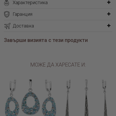
✔ Перфектно се съчетава със сребърни елементи
Характеристика
Получавате бижуто придружено със сертификат за качество и
Гаранция
подаръчна опаковка.
Доставка
Завърши визията с тези продукти
МОЖЕ ДА ХАРЕСАТЕ И: