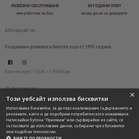
ЛЮБЕЗНО ОБСЛУЖВАНЕ
30 ГОДИНИ ОПИТ
ние работим за Вас
може да ни се доверите
Абонирай се
Създаваме усмивки и бижута още от 1991 година.
Валутен курс: 1 EUR = 1.95583лв.
Информация
×
Този уебсайт използва бисквитки
Имаш нужда от помощ?
Използваме бисквитки, за да персонализираме съдържанието и
рекламите, както и да подобрим потребителското изживяване.
Къде да ни намерите?
Натискайки бутона "Приемам" или сърфирайки из сайта, се
съгласявате да използваме данни, събирани чрез бисквитки
или подобни технологии.
ВИЖТЕ ПОДРОБНОСТИ