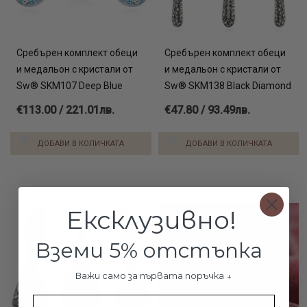
Сребърен комплект обеци
Сребърен комплект обеци
и медальон с кристали от
и медальон с кристали от
Sw® SKM107 Deep Blue
Sw® SKM138 Black Diamond
€113.00 / 221.01лв.
€47.80 / 93.49лв.
ДОБАВИ В КОЛИЧКАТА
ДОБАВИ В КОЛИЧКАТА
Ексклузивно!
Вземи 5% отстъпка
Важи само за първата поръчка ↓
Име