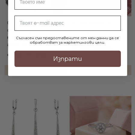
Email
Сребърен комплект Daniela
Сребърен пръстен
обеци и медальон с
Пеперуда с кристали от
кристали от Sw® Crystal
Sw® Marilyn
Съгласен съм предоставените от мен данни да се
обработват за маркетингови цели.
and Hematite
€79.80 / 156.08лв.
€89.90 / 175.83лв.
Изпрати
ДОБАВИ В КОЛИЧКАТА
ДОБАВИ В КОЛИЧКАТА