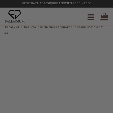
БЕЗПЛАТНА ДОСТАВКА НАД 195ЛВ./100€
33 ГОДИНИ ОПИТ
0889 888 484
Паладиум
/
Колиета
/ Силиконова верижка със златна закопчалка - 5
мм