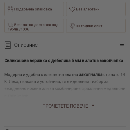
Подаръчна опаковка
Без алергени
Безплатна доставка над
33 години опит
195лв./100€
Описание
Силиконова верижка
с дебелина 5
мм
и златна закопчалка
Модерна и удобна с елегантна златна
закопчалка
от злато 14
К. Лека, гъвкава и устойчива, тя е идеалният избор за
ежедневно носене или за комбиниране с различни медальони
и талисмани.
ПРОЧЕТЕТЕ ПОВЕЧЕ
✔ Подходяща за мъже, жени и деца
✔ Хипоалергенен материал
✔ Удобна и издръжлива