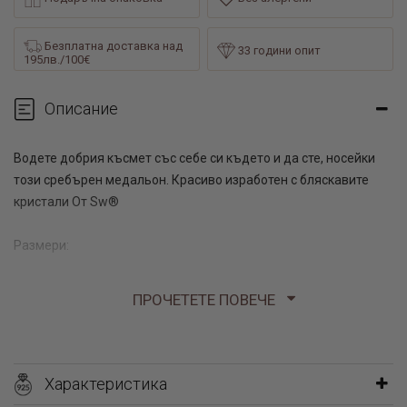
Безплатна доставка над
33 години опит
195лв./100€
Описание
Водете добрия късмет със себе си където и да сте, носейки
този сребърен медальон. Красиво изработен с бляскавите
кристали От Sw®
Размери:
1,5 см Х 1,3 см
ПРОЧЕТЕТЕ ПОВЕЧЕ
2.00 гр
Бижутерия Паладиум ви предлага красив сребърен медальон
с форма на подкова, декориран с кристали от Sw®. Това е
Характеристика
една красива и стилна висулка, изработена изящно от