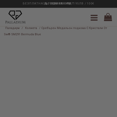
БЕЗПЛАТНА ДОСТАВКА НАД 195ЛВ./100€
33 ГОДИНИ ОПИТ
0889 888 484
Паладиум
/
Колиета
/ Сребърен Медальон подкова С Кристали От
Sw® SM291 Bermuda Blue