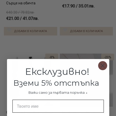
Сърце на обичта
€17.90 / 35.01лв.
€40.30 / 78.82лв.
€21.00 / 41.07лв.
ДОБАВИ В КОЛИЧКАТА
ДОБАВИ В КОЛИЧКАТА
-8%
-20%
Ексклузивно!
Вземи 5% отстъпка
Важи само за първата поръчка ↓
Име
Сребърен Комплект Обеци
Сребърно колие със седеф