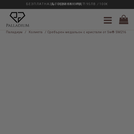
БЕЗПЛАТНА ДОСТАВКА НАД 195ЛВ./100€
33 ГОДИНИ ОПИТ
0889 888 484
Паладиум
/
Колиета
/ Сребърен медальон с кристали от Sw® SM216