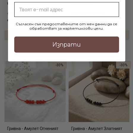
и Медальон Цирконий 7147
Детелини
Email
€75.90 / 148.45лв.
€60.90 / 119.11лв.
€69.90 / 136.71лв.
€48.90 / 95.64лв.
Съгласен съм предоставените от мен данни да се
обработват за маркетингови цели.
ДОБАВИ В КОЛИЧКАТА
ДОБАВИ В КОЛИЧКАТА
Изпрати
-30%
-30%
Гривна - Амулет Огненият
Гривна - Амулет Златният