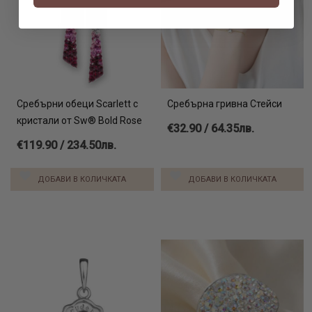
Сребърни обеци Scarlett с
Сребърна гривна Стейси
кристали от Sw® Bold Rose
€32.90 / 64.35лв.
€119.90 / 234.50лв.
ДОБАВИ В КОЛИЧКАТА
ДОБАВИ В КОЛИЧКАТА