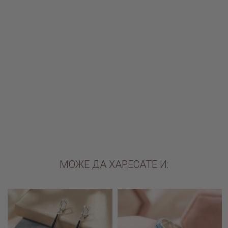
Сребърен синджир плетка
Розова кожена гривна за
Венеция 1.00мм
талисмани
€28.60 / 55.94лв.
€64.74 / 126.62лв.
€49.90 / 97.60лв.
ДОБАВИ В КОЛИЧКАТА
ДОБАВИ В КОЛИЧКАТА
МОЖЕ ДА ХАРЕСАТЕ И: