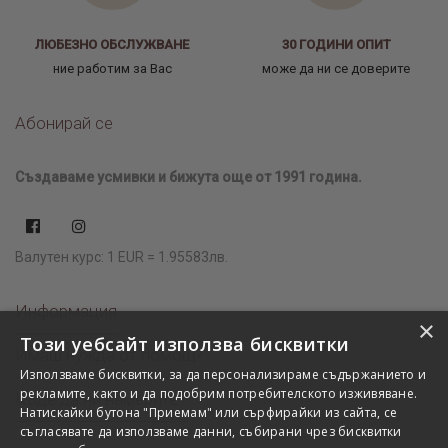
ЛЮБЕЗНО ОБСЛУЖВАНЕ
30 ГОДИНИ ОПИТ
ние работим за Вас
може да ни се доверите
Абонирай се
Създаваме усмивки и бижута още от 1991 година.
Валутен курс: 1 EUR = 1.95583лв.
Информация
×
Този уебсайт използва бисквитки
Имаш нужда от помощ?
Използваме бисквитки, за да персонализираме съдържанието и
рекламите, както и да подобрим потребителското изживяване.
Къде да ни намерите?
Натискайки бутона "Приемам" или сърфирайки из сайта, се
съгласявате да използваме данни, събирани чрез бисквитки