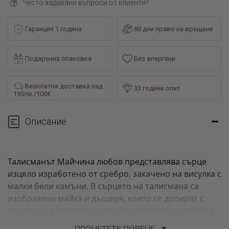
Често задавани въпроси от клиенти?
Гаранция 1 година
60 дни право на връщане
Подаръчна опаковка
Без алергени
Безплатна доставка над
33 години опит
195лв./100€
Описание
Талисманът Майчина любов представлява сърце
изцяло изработено от сребро, закачено на висулка с
малки бели камъни. В сърцето на талисмана са
изобразени майка и дъщеря, които се допират с
лицата си и се прегръщат. Този талисман е символ
на безусловната и вечна любов между майка и
ПРОЧЕТЕТЕ ПОВЕЧЕ