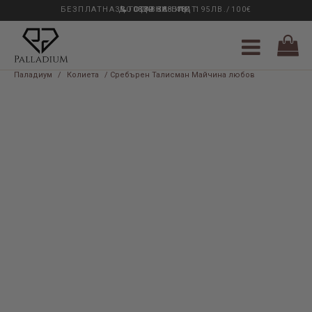
БЕЗПЛАТНА ДОСТАВКА НАД 195ЛВ./100€
33 ГОДИНИ ОПИТ
0889 888 484
Паладиум
/
Колиета
/ Сребърен Талисман Майчина любов