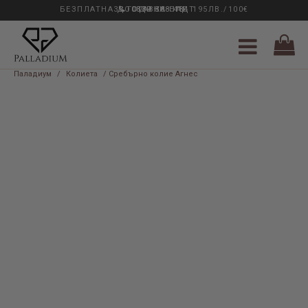
БЕЗПЛАТНА ДОСТАВКА НАД 195ЛВ./100€
33 ГОДИНИ ОПИТ
0889 888 484
Паладиум
/
Колиета
/ Сребърно колие Агнес