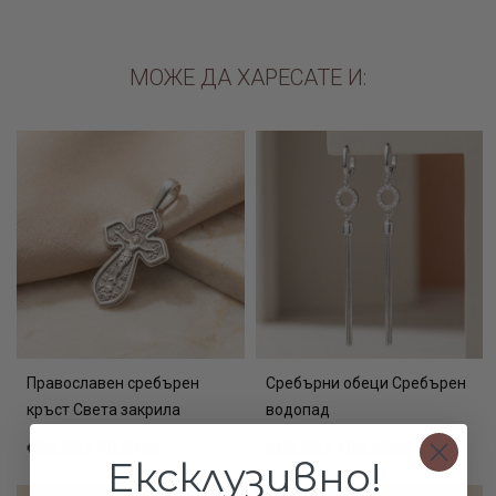
МОЖЕ ДА ХАРЕСАТЕ И:
Православен сребърен
Сребърни обеци Сребърен
кръст Света закрила
водопад
€35.90 / 70.21лв.
€53.90 / 105.42лв.
Ексклузивно!