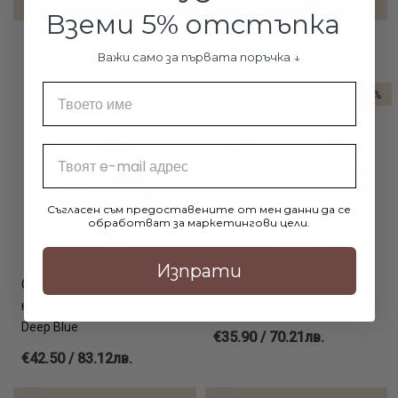
ДОБАВИ В КОЛИЧКАТА
ДОБАВИ В КОЛИЧКАТА
Вземи 5% отстъпка
Важи само за първата поръчка ↓
Име
-31%
Email
Съгласен съм предоставените от мен данни да се
обработват за маркетингови цели.
Изпрати
Сребърен медальон с
Гривна Пътешествие
кристали от Sw® SM289
€51.87 / 101.45лв.
Deep Blue
€35.90 / 70.21лв.
€42.50 / 83.12лв.