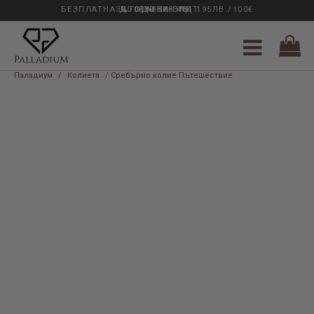
БЕЗПЛАТНА ДОСТАВКА НАД 195ЛВ./100€
33 ГОДИНИ ОПИТ
0889 888 484
Паладиум
/
Колиета
/ Сребърно колие Пътешествие