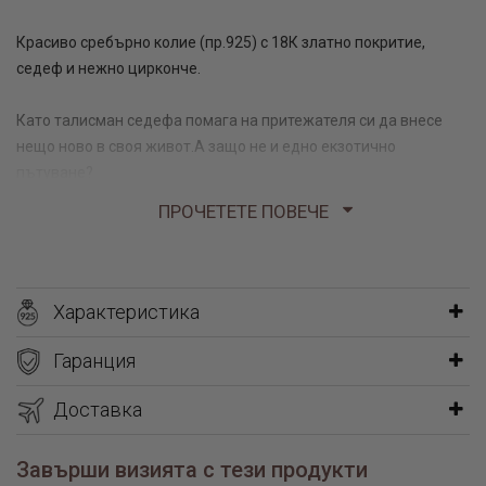
Красиво сребърно колие (пр.925) с 18К златно покритие,
седеф и нежно цирконче.
Като талисман седефа помага на притежателя си да внесе
нещо ново в своя живот.А защо не и едно екзотично
пътуване?
ПРОЧЕТЕТЕ ПОВЕЧЕ
Размер на фигурката: 19.8мм Х 8.8мм
Дължина на синджира: 40см+5см удължение
1.5 гр
Характеристика
Гаранция
Доставка
Завърши визията с тези продукти