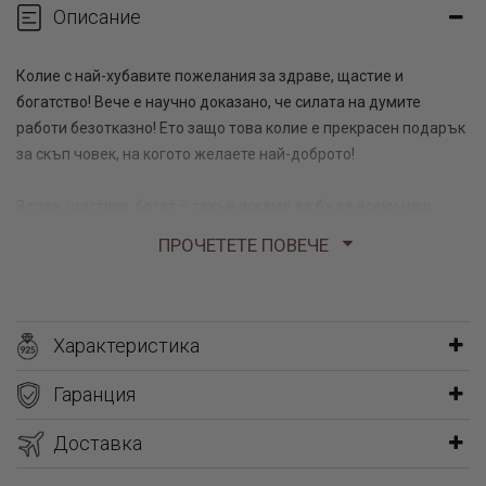
Описание
Колие с най-хубавите пожелания за здраве, щастие и
богатство! Вече е научно доказано, че силата на думите
работи безотказно! Ето защо това колие е прекрасен подарък
за скъп човек, на когото желаете най-доброто!
Здрав, щастлив, богат – такъв искаме да бъде всеки наш
близък човек. На всеки празник си го пожелаваме взаимно, но
ПРОЧЕТЕТЕ ПОВЕЧЕ
думите бързо се забравят – остават само красивите
подаръци. Подарете това прелестно колие с пожелание за
Здраве, Щастие и Богатство. Пожеланието ви никога няма да
бъде забравено, защото ще бъде основен декоративен
Характеристика
елемент на подаръка ви.
Гаранция
Колие с гравиран текст – в какво се
Доставка
състои неговото очарование?