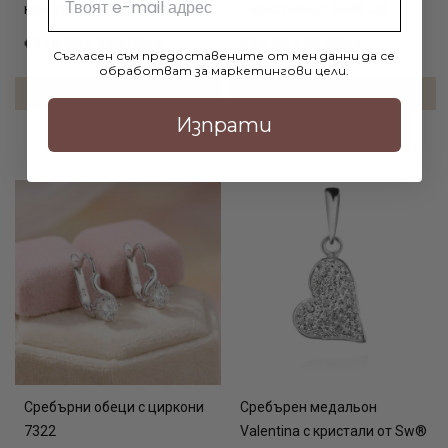
кристали от Sw® Late Night
с кристали от Sw® Jet
поднасяне в разгара на празника.
€116.60 / 228.05лв.
€26.60 / 52.03лв.
Съгласен съм предоставените от мен данни да се
обработват за маркетингови цели.
ДОБАВИ В КОЛИЧКАТА
ДОБАВИ В КОЛИЧКАТА
Изпрати
Сребърни обеци с циркони
Сребърен медальон
7322
Valentina с кристали от Sw®