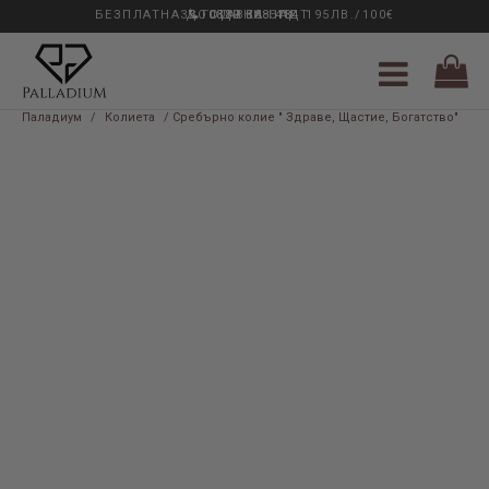
БЕЗПЛАТНА ДОСТАВКА НАД 195ЛВ./100€
33 ГОДИНИ ОПИТ
0889 888 484
Паладиум
/
Колиета
/ Сребърно колие " Здраве, Щастие, Богатство"