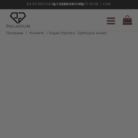
БЕЗПЛАТНА ДОСТАВКА НАД 195ЛВ./100€
33 ГОДИНИ ОПИТ
0889 888 484
Паладиум
/
Колиета
/ Зодия Стрелец - Сребърно колие