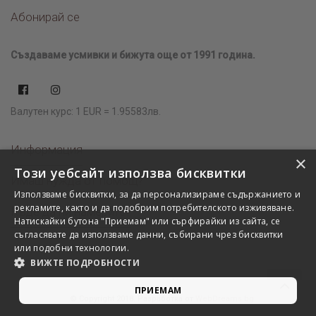
Абонирай се
Създаваме усмивки и бижута още от 1991 година.
Валутен курс: 1 EUR = 1.95583лв.
Информация
×
Този уебсайт използва бисквитки
Имаш нужда от помощ?
Използваме бисквитки, за да персонализираме съдържанието и
рекламите, както и да подобрим потребителското изживяване.
Къде да ни намерите?
Натискайки бутона "Приемам" или сърфирайки из сайта, се
съгласявате да използваме данни, събирани чрез бисквитки
или подобни технологии.
ВИЖТЕ ПОДРОБНОСТИ
ПРИЕМАМ
© Copyright 2018. Разработка от
WebDreams.bg