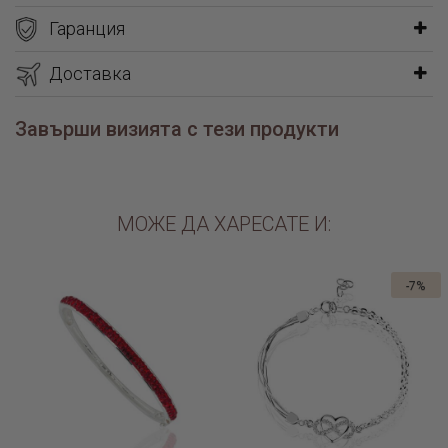
Гаранция
Доверете се на нашите майстори-бижутери да изработят
ръчно този прекрасен подарък, който може да бъде подарен
Доставка
по всякакъв повод. Дори на себе си.
Завърши визията с тези продукти
Материал: Сребро 925 с 24 карата позлата
Дължина на синджира: 42 см + 3.5 см удължител
Размер на медальона: 1.7 см Х 2.4 см
Камъни: Цирконий, Бял седеф / Blue sandstone
МОЖЕ ДА ХАРЕСАТЕ И:
Ниската цена на позлатеното сребърно колие Стрелец е
причина да го поръчате за всеки специален празник на
-7%
любимата дама, представителка на зодиакалния знак.
Дизайнът е изцяло дело на Бижутерия Паладиум, което ви
дава възможност да подарите един малко по-различен накит.
Колиетата със зодии не са изгубили своето очарование, но
днес купувачите търсят продукт, който се отличава от
останалите.