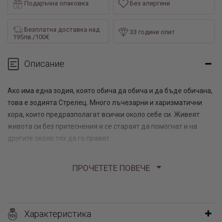
Подаръчна опаковка
Без алергени
Безплатна доставка над
33 години опит
195лв./100€
Описание
Ако има една зодия, която обича да обича и да бъде обичана,
това е зодията Стрелец. Много лъчезарни и харизматични
хора, които предразполагат всички около себе си. Живеят
живота си без притеснения и се стараят да помогнат и на
другите около тях да го правят.
Това сребърно колие зодия Стрелец е специално за тях,
ПРОЧЕТЕТЕ ПОВЕЧЕ
обсипано е с циркони, а основата му е може да изберете
светла - с бял седеф или тъмна - с Blue Sandstorm. Използвано
е сребро с проба 925 с покритие от 24 карата злато. Една
много класическа и утвърдена комбинация от материали, с
Характеристика
която човек не може да сбърка.