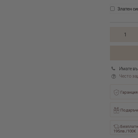
Златен с
Имате въ
Често за
Гаранция
Подаръчн
Безплатн
195лв./100€