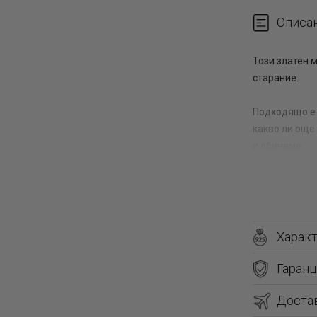
Описа
Този златен 
старание.
Подходящо е 
какво ли още
и обичаме.
Златен меда
ювелирно изд
Заслужава си
покажете, че
Харак
Паладиум са 
Гаранц
Златният нак
емоционална 
Доста