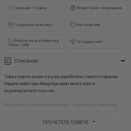
Гаранция 1 година
60 дни право на връщане
Подаръчна опаковка
Без алергени
Безплатна доставка над
33 години опит
195лв./100€
Описание
Това е златно колие е ръчно изработено с много старание.
Нашите майстори-бижутери имат много опит в
индивидуалните поръчки.
Подходящо е за всякакви поводи – рожден ден, имен ден,
годишнина и какво ли още не. Може да бъде подарено на
любима жена, която ценим и обичаме.
ПРОЧЕТЕТЕ ПОВЕЧЕ