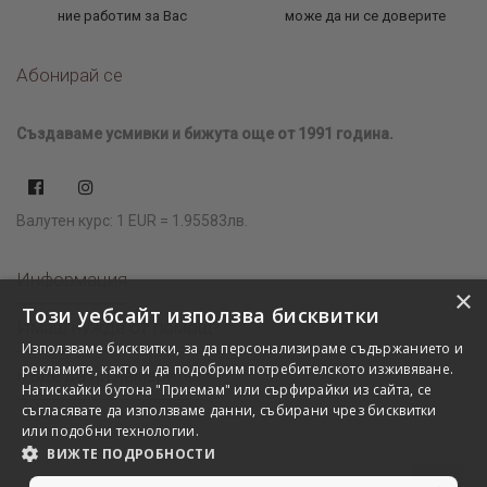
ние работим за Вас
може да ни се доверите
Абонирай се
Създаваме усмивки и бижута още от 1991 година.
Валутен курс: 1 EUR = 1.95583лв.
Информация
×
Този уебсайт използва бисквитки
Имаш нужда от помощ?
Използваме бисквитки, за да персонализираме съдържанието и
рекламите, както и да подобрим потребителското изживяване.
Къде да ни намерите?
Натискайки бутона "Приемам" или сърфирайки из сайта, се
съгласявате да използваме данни, събирани чрез бисквитки
или подобни технологии.
ВИЖТЕ ПОДРОБНОСТИ