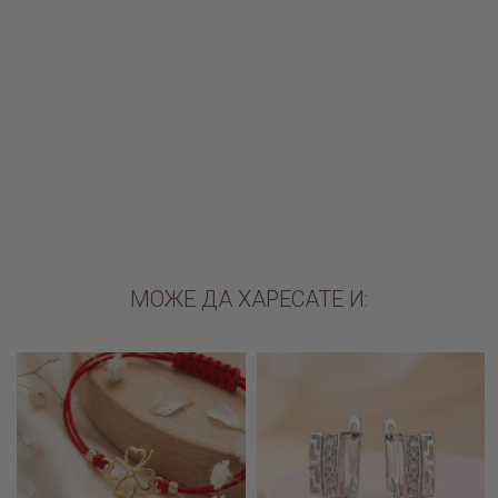
Златна гривна Simplicity
Златни обеци Лосия
€212.00 / 414.64лв.
€379.10 / 741.46лв.
ДОБАВИ В КОЛИЧКАТА
ДОБАВИ В КОЛИЧКАТА
МОЖЕ ДА ХАРЕСАТЕ И: