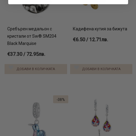
Сребърен медальон с
Кадифена кутия за бижута
кристали от Sw® SM204
€6.50 / 12.71лв.
Black Marquise
€37.30 / 72.95лв.
ДОБАВИ В КОЛИЧКАТА
ДОБАВИ В КОЛИЧКАТА
-38%