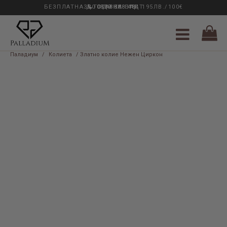
БЕЗПЛАТНА ДОСТАВКА НАД 195ЛВ./100€
33 ГОДИНИ ОПИТ
0889 888 484
Паладиум
/
Колиета
/ Златно колие Нежен Циркон