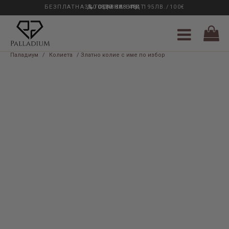
БЕЗПЛАТНА ДОСТАВКА НАД 195ЛВ./100€
33 ГОДИНИ ОПИТ
0889 888 484
Паладиум
/
Колиета
/ Златно колие с име по избор