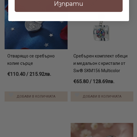
Цената и грамажа зависят от броя букви и дължина на
Изпрати
колието.
Вижте още:
сребро колие онлайн
диамантени пръстени онлайн
златен синджир с висулка
Отварящо се сребърно
Сребърен комплект обеци
колие сърце
и медальон с кристали от
Sw® SKM156 Multicolor
€110.40 / 215.92лв.
€65.80 / 128.69лв.
ДОБАВИ В КОЛИЧКАТА
ДОБАВИ В КОЛИЧКАТА