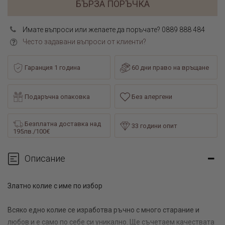
БЪРЗА ПОРЪЧКА
Имате въпроси или желаете да поръчате? 0889 888 484
Често задавани въпроси от клиенти?
Гаранция 1 година
60 дни право на връщане
Подаръчна опаковка
Без алергени
Безплатна доставка над
33 години опит
195лв./100€
Описание
Златно колие с име по избор
Всяко едно колие се изработва ръчно с много старание и
любов и е само по себе си уникално. Ще съчетаем качествата